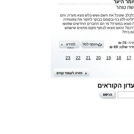
מר היער
ה טוהר
לבלב שקיבל את השם גשש-בלש מצא מערה, והם
ליטו ללון בה ובקומם בבוקר לחקור את צפונותיה.
 מצאו במערה? מי הם החברים החדשים שפגשו
רכם? והאם מצאו לבסוף מקום מתאים שישמש
ם בית?
יר:
78 ₪
הוסף לסל
למידע
ר שלנו: 69 ₪
נוסף
23
22
21
20
19
18
17
דון הקוראים