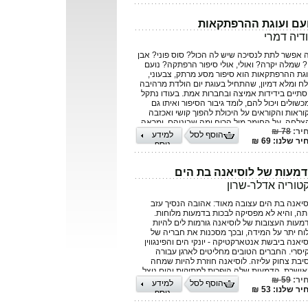
עם ועוגת ההרפתקאות
דיה דמרי
 אפשר לתת לנסיכה שיש לה הכול? סוס פוני? אבן
? שמלה יקרה? ואולי, אולי סיפור הרפתקה? נועם
וגת ההרפתקאות הוא סיפור מסע מרתק, צבעוני,
לח ומלא דמיון, שהתחיל בעוגת יום הולדת מרהיבה
סתיים בידידות אמיצה ובחברות אמת. בעודו נתקל
שולים ויכול להם, לומד גיבור הסיפור ואיתו גם
וראות והקוראים על היכולת להפוך קושי ואכזבה
צלחה, על החומר מול הרוח ומה שביניהם, ומראה
יר:
78 ₪
א משנה כמה ארוכה הדרך )וכמה טרולים עם
הוסף לסל
למידע
ר שלנו: 69 ₪
צים ורודים על הגב תפגשו בה). כשחבר טוב לצידך
נוסף
ואמונה בליבך – הכול אפשרי. הודיה דמרי בת 9,
מדת בכיתה ד׳ ומתגוררת בבית שמש. נהנית לשחק,
יר, לרקוד ולכתוב, ואוהבת במיוחד את מקס הכלב
מעות של לוסיאנה בת הים
שפחתי חובב ההרפתקאות. נועם ועוגת
קטוריה אדלר-שרון
רפתקאות הוא ספר הביכורים שלה
סיאנה בת הים עצובה מאוד: אהובה הנסיך עזב
תה, והיא לא מפסיקה לבכות בדמעות מלוחות.
מעות העצובות של לוסיאנה גורמות לים להיות
וח יתר על המידה, ובכך מסכנות את חבריה של
סיאנה ביבשת אנטארקטיקה - יונקי הים והפינגווין
יסרי. החברים הטובים מחליטים לארגן עבורה
יבת צחוק עליזה. לוסיאנה חוזרת להיות שמחה
אושרת, הדמעות שלה הופכות למתוקות והים ניצל.
יר:
59 ₪
קטוריה אדלר-שרון, אחות בכירה בהכשרתה, בעלת
הוסף לסל
למידע
ר שלנו: 53 ₪
אר שני בניהול שירותי הבריאות, סופרת, משוררת
נוסף
זמונאית. מיצירותיה: ארבעה ספרי פרוזה: דם כחול