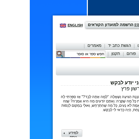
הרשמה למועדון הקוראים
ENGLISH
הגשת כתב יד
מאמרים
פורום
תקנון
יצירת קשר
י יודע לבקש
שון פרץ
ּנֶּנֶת הִגִּיעָה וְשָׁאֲלָה: "לָמָה אַתָּה לְבַד?" אָז סִפַּרְתִּי לָהּ
 כָּל מַה שֶׁקָּרָה: וְאַתֶּם יוֹדְעִים מַה הִיא אָמְרָה? שֶׁזֶּה
אֱמֶת לֹא נָעִים, כָּל מַה שֶׁהִתְרַחֵשׁ, וְאוּלַי בִּמְקוֹם לְנַסּוֹת
חַת, הָיָה כְּדָאי לִי לְבַקֵּשׁ.
למידע
נוסף