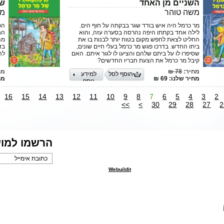
השניים מן האחד
שו
משה טוהר
מש
מר כרמל היה איש בודד שגר בבקתה על חוף הים.
הכ
לילה אחד בקתתו היפה נהרסה בסערה עזה, והוא
הח
החליט לצאת לחפש מקום בטוח יותר לבנות בו את
מה
ביתו החדש. בדרכו פגש מר כרמל בעלי חיים שונים,
בד
שסיפרו לו על ביתם שלהם והציעו לו לגור איתם. האם
לה
קיבל מר כרמל את הצעת חבריו החדשים?
מחיר:
78 ₪
מח
הוסף לסל
למידע
מחיר שלנו: 69 ₪
מחי
נוסף
16
15
14
13
12
11
10
9
8
7
6
5
4
3
2
>>
>
30
29
28
27
2
הרשמו למוע
Webuildit