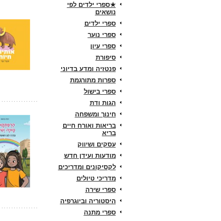
★ספרי ילדים לפי
נושאים
ספרי ילדים
ספרי נוער
ספרי עיון
סיפורת
פנטזיה ומדע בדיוני
ספרות מתורגמת
ספרי בישול
הגות ודת
חינוך ומשפחה
בריאות ואורח חיים
בריא
עסקים ושיווק
מודעות ועידן חדש
לקסיקונים ומדריכים
מדריכי טיולים
ספרי שירה
היסטוריה וביוגרפיה
ספרי מתנה