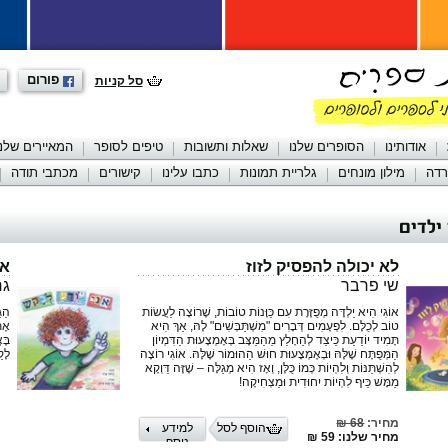
פורום
סל קניות
אודותינו
הסופרים שלנו
שאלות ותשובות
טיפים לסופר
המאיירים שלנו
רדה
מילון מונחים
גלריית תמונות
כתבו עלינו
קישורים
מכתבי תודה
ילדים
לא יכולה להפסיק לזוז
אנ
שי פרבר
גר
אוֹגִי הִיא יַלְדָּה מְפֻזֶּרֶת עִם כַּוָּנוֹת טוֹבוֹת, שֶׁרוֹצָה לַעֲשׂוֹת
הַגַ
טוֹב לְכֻלָּם. לִפְעָמִים דְּבָרִים "מִשְׁתַּבְּשִׁים" לָהּ, אַךְ הִיא
אֶת
תָּמִיד יוֹדַעַת כֵּיצַד לְהֵחָלֵץ מֵהַמַּצָּב בְּאֶמְצָעוּת הַדִּמְיוֹן
בֶּ
הַמְּפֻתָּח שֶׁלָּהּ וּבְאֶמְצָעוּת חוּשׁ הַהוּמוֹר שֶׁלָּהּ. אוֹגִי רוֹצָה
לָקַ
לְהִשְׁתַּנּוֹת וְלִהְיוֹת כְּמוֹ כֻּלָּן, וְאָז הִיא מְגַלָּה – שֶׁזֶּה דַּוְקָא
מַמָּשׁ כֵּיף לִהְיוֹת יִחוּדִית וּמַצְחִיקָה!
מחיר:
68 ₪
הוסף לסל
למידע
מחיר שלנו: 59 ₪
נוסף