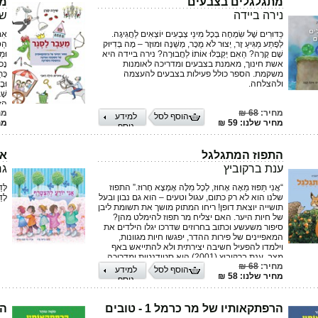
מתגלגלים בצבעים
מע
כי
נירה ביידה
שי
הפ
כך
כַּדּוּרִים שֶׁל שִׂמְחָה בְּכָל מִינֵי צְבָעִים יוֹצְאִים לַחֲגִיגָה.
אִם
לה
לְפֶתַע מַגִּיעַ זָר, יְצוּר לֹא מֻכָּר, מְשֻׁנֶּה וּמוּזָר – מָה בְּדִיּוּק
הַס
קל
שָׁם קָרָה? הַאִם יְקַבְּלוּ אוֹתוֹ לַחֲבוּרָה? נירה ביידה היא
וּמֵ
רא
אשת חינוך, מאמנת בצבעים ומדריכה לאומנות
נָכ
לח
משקמת. הספר כולל פעילות בצבעים להעצמה
כָּת
ולהצלחה.
וּבָ
הס
שֶׁ
שר
הִזְ
מחיר:
68 ₪
מח
וְכָ
הוסף לסל
למידע
מחיר שלנו: 59 ₪
מחי
הָרְ
נוסף
הַסִ
וִיל
בָּ
התפוז המתגלגל
אנ
בני
מַרְ
ענת ברקוביץ
גר
לָאַ
רַבּ
“אֲנִי תַּפּוּז מֵאָה אָחוּז, לְכָל מִלָּה אֶמְצָא חָרוּז.” התפוז
לָּ
סֵפֶ
שלנו הוא לא רק כתום, עגול וטעים – הוא גם נבון ובעל
לָד
שֶׁל
תושייה יוצאת דופן! ריחו המתוק מושך את תשומת ליבן
סִפּ
של חיות היער. האם יצליח מר תפוז להימלט מהן?
דָּנ
סיפור משעשע וכתוב בחרוזים שדרכו יגלו הילדים את
לִה
המאפיינים של פירות ההדר, יפגשו חיות מגוונות,
וילמדו להפעיל חשיבה יצירתית ולא להתייאש באף
מצב. ענת ברקוביץ (2001) היא סטודנטית ומדריכה
מחיר:
68 ₪
באתר הפרדסנות ע”ש מינקוב. את ההשראה לכתיבת
הוסף לסל
למידע
מחיר שלנו: 58 ₪
התפוז המתגלגל קיבלה מן הילדים שבאים לבקר
נוסף
במוזיאון ולומדים על פירות ההדר. זהו ספרה הראשון.
הרפתקאותיו של מר כרמל 1 - טובים