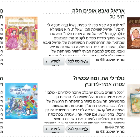
אריאל ואבא אופים חלה
נו
רועי טל
הו
"מִי יוֹדֵעַ מָה אַבָּא מֵכִין לִי הַפַּעַם, וְאֵיזוֹ חֲוָיָה מְחַכָּה לִי
מה
הַיּוֹם?״ אֲרִיאֵל שׁוֹאֶלֶת הֲמוֹן שְׁאֵלוֹת, הִיא מַמָּשׁ לֹא
חן
יְכוֹלָה לְחַכּוֹת! ״אריאל ואבא אופים חלה״ הוא ספר
וע
ראשון מתוך סדרת ספרים לקטנטנות וקטנטנים
קו
שמתאר את ההרפתקאות המשותפות של אריאל ואבא
וה
שלה, שעובד מהבית. בהרפתקה הראשונה אריאל
במכ
ואבא נכנסים למטבח הביתי לחוויה משותפת של
הק
אפיית חלה ולומדים יחד שלדברים טובים לוקח זמן
לה
מחיר שלנו: 65 ₪
מח
להתגלות. רועי טל, נשוי לליהי ואבא לאריאל, איתמר
של
הוסף לסל
למידע
מחי
והכלבה מיאל. בספרו הראשון הוא מביא את גרסת
קו
נוסף
האבהות 2.0, מעורבת, שוויונית ובעיקר נוכחת.
לו
לש
נולד לי אח, ומה עכשיו?
הד
המ
עטרה אמיר-לזרוביץ
וי
הה
״לכל ההורים בעולם יש בלב אהבה לילדיהם - כולם!״
לו
קנאת אחים ותחרות על תשומת לב ההורים הן
או
מהנושאים החשובים ביותר בהתפתחות הרגשית של
הד
הילד. כבר בתקופת התנ״ך הבינו את המשמעות
מל
העמוקה של קנאה, הבאה לידי ביטוי בסיפורים על קין
לו
והבל, יצחק ועשיו, וגם יוסף ואחיו. עטרה, בכתיבתה
הק
המיוחדת, מצליחה להעביר את חשיבות הנושא
מס
ומציעה את דרך השיתוף כגורם מחנך וחשוב, בהפיכת
ומ
מחיר:
68 ₪
מח
הקנאה לחיבור הילד הבכור כעוזר ושומר על אחיו
וי
הוסף לסל
למידע
מחיר שלנו: 62 ₪
מחי
התינוק: ״כולם בירכו אותי כי אני הבכור, ואמרו
תו
נוסף
שמעכשיו יש לי על מי לשמור״. עמיר ברסקי פסיכולוג -
ופ