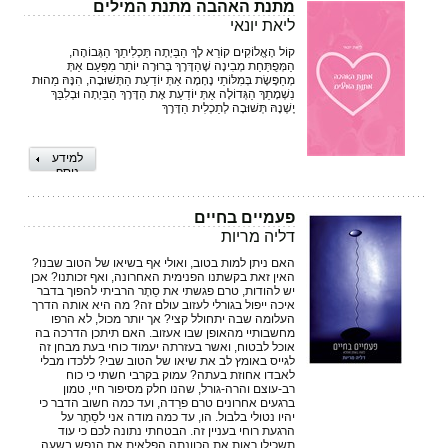
מתנת האהבה מתנת המילים
ליאת יונאי
קוֹל הָאֱלוֹקִים קוֹרֵא לָךְ הַבַּיְתָה תַּכְלִיתֵךְ הַגְּבוֹהָה,
הַמְּפֻתַּחַת מְבִינָה שֶׁהַדֶּרֶךְ בְּרוּרָה יוֹתֵר מִפַּעַם אַתְּ
מְחַפֶּשֶׂת בְּמִלּוֹתַי נֶחָמָה אַתְּ יוֹדַעַת הַתְּשׁוּבָה, הִנָּהּ מַהוּת
נִשְׁמָתֵךְ הַגְּדוֹלָה אַתְּ יוֹדַעַת אֶת הַדֶּרֶךְ הַבַּיְתָה וּבְלִבֵּךְ
יֶשְׁנָהּ תְּשׁוּבָה לְתַכְלִית הַדֶּרֶךְ
למידע
נוסף
פעמיים בחיים
דליה מריות
האם ניתן למות בטוב, ואולי אף בשיאו של הטוב שבנו?
האין זאת בקשתנו הפנימית האחרונה, ואף זכותנו? אכן
יש להודות, טרם פגשתי את סֵתֶר הרביתי להפוך בדבר
איכה ייפול בגורלי לעזוב עולם זה? מה היא אותה הדרך
העלומה שבה יתחולל קצי? אך יותר מכול, לא הרפו
מחשבותיי מהאופן שבו אעזוב. האם תיתכן הדרכה בה
אוכל לבטוח, ואשר בעזרתה יעמוד כוחי בעת מבחן זה
לגייס באומץ לב את שיאו של הטוב שבי? ללכדו מבלי
לאבדו אחוזת בעתה? עמוק בקרבי חשתי כי כוח
רב-עוצם והרה-גורל, שהנו חלק מסיפור חיי, טמון
ברגעים אחרונים טרם פרֵדה, ועד כמה חשוב הדבר כי
יהיו נטולי בלבול. הו, עד כמה מודה אני לסֵתֶר על
הרגעת רוחי בעניין זה. הבטחתי נתונה לכם כי עוד
תשכילו ראות את הכוונתה הפלאית את הנפש בשעה