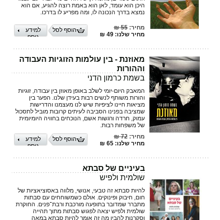
היכן הוא עומד, לאן הוא באמת רוצה להגיע, אם הוא
נמצא בדרך ‏הנכונה לו, ומה מפריע לו בדרכו.
מחיר:
55 ₪
הוסף לסל
למידע
מחיר שלנו: 49 ₪
נוסף
מאוזנת - בין עולמות הזוגיות העבודה
וההורות
בשמת כרמון הדני
המאבק היום-יומי לשלב באופן מאוזן בין עבודה, זוגיות
והורות משותף לנשים רבות בעידן שלנו. הפער בין
מציאות חיינו לציפיות שיש לנו מעצמנו והדרישות
שמציבה בפנינו הסביבה לעיתים קרובות מוביל לתסכול
עמוק, חרדה ורגשות אשם, הנוכחים בחוויה היומיומית
של משפחות רבות.
מחיר:
72 ₪
הוסף לסל
למידע
מחיר שלנו: 65 ₪
נוסף
בעיניים של סבתא
שולמית ולפיש
להיות סבתא זה טבעי, אנושי, מלווה באסוציאציות של
חום, חיבוק ופינוקים. אולם כשמשוחחים עם סבתות
מתברר שמדובר בתופעה מורכבת ורבת־פנים. החוקרת
שולמית ולפיש יצאה לפגוש סבתות מתוך תהייה
וסקרנות להבין מה זה אומר להיות סבתא במאה