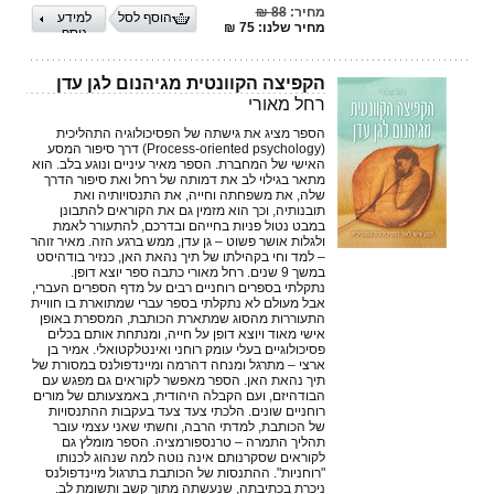
מחיר:
88 ₪
הוסף לסל
למידע
מחיר שלנו: 75 ₪
נוסף
הקפיצה הקוונטית מגיהנום לגן עדן
רחל מאורי
הספר מציג את גישתה של הפסיכולוגיה התהליכית
(Process-oriented psychology) דרך סיפור המסע
האישי של המחברת. הספר מאיר עיניים ונוגע בלב. הוא
מתאר בגילוי לב את דמותה של רחל ואת סיפור הדרך
שלה, את משפחתה וחייה, את התנסויותיה ואת
תובנותיה, וכך הוא מזמין גם את הקוראים להתבונן
במבט נטול פניות בחייהם ובדרכם, להתעורר לאמת
ולגלות אושר פשוט – גן עדן, ממש ברגע הזה. מאיר זוהר
– למד וחי בקהילתו של תיך נהאת האן, כנזיר בודהיסט
במשך 9 שנים. רחל מאורי כתבה ספר יוצא דופן.
נתקלתי בספרים רוחניים רבים על מדף הספרים העברי,
אבל מעולם לא נתקלתי בספר עברי שמתוארת בו חוויית
התעוררות מהסוג שמתארת הכותבת, המספרת באופן
אישי מאוד ויוצא דופן על חייה, ומנתחת אותם בכלים
פסיכולוגיים בעלי עומק רוחני ואינטלקטואלי. אמיר בן
ארצי – מתרגל ומנחה דהרמה ומיינדפולנס במסורת של
תיך נהאת האן. הספר מאפשר לקוראים גם מפגש עם
הבודהיזם, ועם הקבלה היהודית, באמצעותם של מורים
רוחניים שונים. הלכתי צעד צעד בעקבות ההתנסויות
של הכותבת, למדתי הרבה, וחשתי שאני עצמי עובר
תהליך התמרה – טרנספורמציה. הספר מומלץ גם
לקוראים שסקרנותם אינה נוטה למה שנהוג לכנותו
"רוחניות". ההתנסות של הכותבת בתרגול מיינדפולנס
ניכרת בכתיבתה, שנעשתה מתוך קשב ותשומת לב.