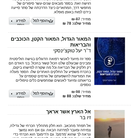
רגישה זאת. בספר מובאים שנים-עשר סיפורים של
מחפשי דרך, המתארים כיצד הדרכתה של סתר סייעה
בידם למות באופן מופלא.
מחיר:
87 ₪
הוסף לסל
למידע
מחיר שלנו: 78 ₪
נוסף
המאור הגדול, המאור הקטן, הכוכבים
והבריאות
ד"ר יעל טוקצ'ינסקי
ספר זה מיועד לאנשי רפואה הדוגלים בגישה הוליסטית
ומבינים שבעולם שלנו הכול קשור בהכול. בני האדם הם
רק חלקיק של הבריאה וכל מה שקורה למישהו ביקום,
בהכרח משפיע על החלקים האחרים שלו. הספר מעלה
את המודעות להשפעתם של גורמים קוסמיים על
בריאותנו ומיועד לאנשים שמחפשים כלים טיפוליים
נוספים.
מחיר:
98 ₪
הוסף לסל
למידע
מחיר שלנו: 88 ₪
נוסף
אל הארץ אשר אראך
זיו בר
אל תפחד מהכאב. הוא חלק מתהליך הכרחי של גדילה,
צמיחה ומעבר למדרגה הבאה. גם אם הוא נמשך
ונראה לך שהוא 'מדמם'. גם ה'דימום' הוא הכרחי כדי