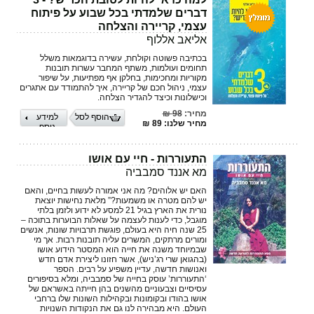
דברים שלמדתי בכל שבוע על פיתוח
עצמי, קריירה והצלחה
אליאב אללוף
בכתיבה פשוטה וקולחת, עשירה בדוגמאות משלל
תחומים ועולמות, משתף המחבר עשרות תובנות
מקוריות ומחכימות, בחלקן אף מפתיעות, על שיפור
עצמי, ניהול חכם של קריירה, איך להתמודד עם אתגרים
וכישלונות וכיצד להגדיר הצלחה.
מחיר:
98 ₪
הוסף לסל
למידע
מחיר שלנו: 89 ₪
נוסף
התעוררות - חיי עם אושו
מא אננד סמבביה
האם יש אלוהים? מה אני אמורה לעשות בחיים, והאם
יש להם מטרה או משמעות?” מלאת נחישות יוצאת
נורית את הארץ בגיל 21 למסע לא ידוע ולזמן בלתי
מוגבל, כדי לענות לעצמה על שאלות הבוערות בתוכה –
25 שנה חיה היא בעולם, פוגשת תרבויות שונות, אנשים
ומורים מרתקים, המשרים עליה תובנות רבות. אך מי
שבמיוחד משנה את חייה הוא המסטר הידוע אושו
(בהגואן שרי רג’ניש), אשר חזונו ליצירת אדם חדש
ואנושות חדשה, עדיין משפיע על רבים. הספר
‘התעוררות’ עוסק בחייה של סמבביה, ומלא בסיפורים
עסיסיים וצבעוניים מהשנים בהן חייתה באשראם של
אושו בהודו ובקומונות ובקהילות השונות שלו ברחבי
העולם. היא מבהירה לנו גם את הנקודות השנויות