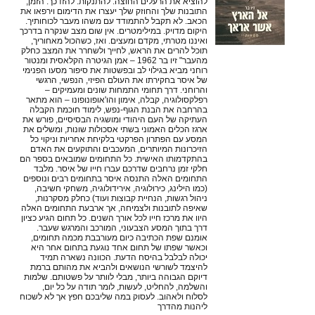
להוציא את הרעלים החוצה. להתנקות. להזדכך. הזמן,
התובנות שלך והחוזק שלך יעצרו את הדימום וירפאו את
הכאב. לא תקבל להתמודד עם משהו מעבר לכוחותיך.
היקום מדויק. במילימטרים. אין שום מצב שנקרה בדרכך
ואיננו מטרתי, מקדם ומעצים. ואז, כשהכול מאחוריך,
תוכל להרים את הראש, לחייך ולשחרר את המצב כחלק
מהעבר" זיו בר 1962 – אמן הגיטרה הקלאסית ומנטור
רוחני מביא בגילוי לב ובפשטות את סיפור מסעו הפנימי
של איסר בחקירתו את העולם הפיזי, הנפשי, הרגשי
והרוחני. דרך תחומי התמחות שונים ומעמיקים –
רפלקסולוגיה, קבלה, אימון והו'אופונופונו – הוא מתאר
בהרחבה את הבנת הגוף-נפש, לימוד חוכמת הקבלה
העתיקה של העם היהודי ומושגיה הבסיסיים, פורש את
ארגז הכלים האמוני בשתי אסכולות שונות, ומשלים את
המסע עם הפתרון הפרקטי בלקיחת אחריות וניקוי כל
הזיכרונות המיותרים, המעכבים והתוקעים את האדם
בהתקדמותו האישית. כל התחומים שמובאים בספר הם
חלקי זמן נרחבים שדרכם עברו חייו של איסר. מלבד
התחומים האלה התנסה איסר בתחומים רבים ונוספים
(כמו הילינג, כירולוגיה, אירידולוגיה, משחקי חשיבה,
ניהול רגשות, הנחיית קבוצות ועוד) כחלק מסקרנות,
שאיפה לתובנות ולצמיחה, אך ארבעת התחומים האלה
היוו את מרכז חייו לכל אורך השנים. כל תחום הגיע כציון
דרך בתוך המסע הצבעוני, המורכב והמרגש שעבר.
אומנם שפת הכתיבה כיום מעורבבת מכמה תחומים,
וכאשר שפתו של תחום אחד נוגעת בתחום אחר היא
יכולה לבלבל בהיסח הדעת. הכוונה נשארה תמיד
להיצמד לשורשי הנושאים ולהביא את מהותם ברמת
דיוקם הגבוהה ביותר, מבלי לוותר על פשטותם. שלמות
והשלמה, להחליט, לעשות, לומר תודה על כל יום,
לסלוח ולאהוב. לעסוק במה שליבכם חפץ אך לא לשכוח
ליהנות מהדרך