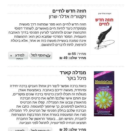
חוזה חדש לחיים
ויקטוריה אדלר-שרון
חוזה חדש לחיים הוא ספר שמתווה דרך מעשית
וממוקדת כיצד לחיות חיים מאושרים, לשחרר דפוסי
התנהגות ישנים ולהתחבר לגרעין הפנימי בדרך האהבה
העצמית. המסר המרכזי שמובא כאן הוא: ההגשמה
אינה טמונה בעשיית מעשה כזה או אחר, אלא ביכולת
להרפות, לתת לדברים להתגשם.
מחיר:
55 ₪
הוסף לסל
למידע
מחיר שלנו: 49 ₪
נוסף
מנדלה קארד
מיכל בוקר
כזאת ברכה אפשר ליצור רק אחת! העניקו ברכה יחידה
ומיוחדת, מעשה ידיכם באהבה. באמצעות אוגדן
מנגלות זה תוכלו להכין כרטיסי ברכה שונים ומקוריים,
עם חותם אישי שלכם! תלשו את כרטיס הברכה
מהאוגדן וצבעו את המנדלה. קפלו את הכרטיס
בהתאם לסימונים, כך שיהפוך למעטפה. כתבו את
הברכה שלכם בחלק הפנימי של הכרטיס, ליד המנדלה.
סגרו את המעטפה בעזרת אחת המדבקות המצורפות
לחוברת, והגישו חם... בעמוד הראשון של החוברת
תמצאו הנחיה למדיטציה, לתרגול לפני הצביעה.
מחיר שלנו: 30 ₪