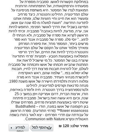
במחלוקת הקשורות לאושו. סמבביה מספרת על
מסעותיה והרפתקאותיה, ועל התפתחותה הרוחנית
המואצת לצדו של המסטר. היא משתפת מניסיונה על
עולם המדיטציה, ההילינג והטנטרה, כיצד מרחיב
ומעשיר הוא את חיינו וחיי הזוגיות שלנו, ופותח אותנו
לתודעה החדשה. "חוגגת למעלה מ-40 שנה עם אושו,
המייצג בשבילי את הדרך לאושר הפנימי, החופש להיות
אני, ערה, מודעת, לחיות באהבה" סמבביה. זכיתי להיות
הראשון לקרוא את ספרה של סמבביה, ולא הנחתי לו
לרגע...” יוסי פלג. ספרה של סמבביה אננד הוא ספר
מרשים ביותר, המספר מחד, את סיפורה המרתק
ומאידך מלמד אותנו על הקסם של עולם המדיטציה
והטנטרה כדרך לחיות את החיים, ועל דרך הריפוי
המופלאה באמצעות הטבע - תמציות ‘פרחי התודעה’
שיצרה בגנו של המסטר. כל מי שישכיל לראות את
המתנות שהביאו חכמתו של אושו וחכמתה של סמבביה
לעולם, יוכל להרוויח תובנות פורצות דרך לחייו, תובנות
שלא יסולאו בפז...” שלמה שהם, ראש האקדמיה
להכשרת מנהיגי העתיד. סמבביה אננד היא מורה
ומלווה רוחנית ותלמידתו הישירה של אושו משנת 1980.
מנחה סדנאות וקורסים למדיטציה, להילינג
ולטרנספורמציה בדרך הטנטרה. חיה ולימדה באירופה,
הודו, ארצות הברית, דרום אמריקה ויפן במשך כ-25
שנה, וכיום היא עושה זאת בישראל. סמבביה פיתחה
שיטת ריפוי באמצעות תמציות פרחים, מפרחים שגדלו
בגן הקומונה של אושו בפונה, הודו – Buddhafield
flower essencess™ (פרחי התודעה). ספרה הראשון
על עבודתה עם תדרי הפרחים - יצא לאור בהודו בשפה
האנגלית ונקרא:Communion with Nature .
מחיר שלנו: 120 ₪
הוסף לסל
למידע
נוסף