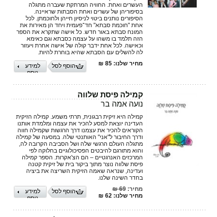
העשרים ואחת. החוויה המרתקת שעברה מתגלה
בסיפוריהן של עשרים ואחת הסבתות שראיינה.
הסיפורים נותנים ביטוי לניסיון חייהן ולחוכמתן. לכל
אחת "חוכמת סבתא" חד־פעמית ויחד הן מאירות את
המונח סבתא באור חדש. כל אישה שתקרא את הספר
הזה תלמד בו משהו על עצמה כסבתא וגם כאימא
וכאישה. לכל אחת ידבר קולה של אישה אחרת ויעזור
לה להשלים עם הסבתא שהיא בוחרת להיות.
מחיר שלנו: 85 ₪
הוסף לסל
למידע
נוסף
קמילה פיסת שלווה
נועה אמה בר
קמילה היא זיקית רבגונית, תרתי משמע. קמילה הזיקית
העדינה יוצאת למסע להכיר את עצמה ומלמדת אותנו
הקוראים להכיר את עצמנו דרך הרגשות שקמילה חווה
ודרך החיבור ל"אני" האותנטי שלה. במסעה של קמילה
מתגלה העולם הרגשי שלה ושל הסביבה הקרובה לה,
והוא מתורגם להיבטים הפסיכולוגיים בחלוקה לפי
המרכזים האנרגטיים – הם הצ'אקרות. הספר קמילה
פיסת שלווה נוצר מתוך ביקור בית של זיקית קטנה
ועדינה, שנראה שאמה הזיקית השריצה את ביציה
בחדר השינה שלנו.
מחיר:
69 ₪
הוסף לסל
למידע
מחיר שלנו: 62 ₪
נוסף