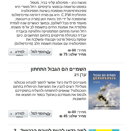
מנשה כהן – פסיכולוג קליני בכיר, מטפל
בפוסט-טראומה ובנפגעי נרקיסיזם. רחל מאורי היא
פסיכותרפיסטית מוסמכת בשיטת הפסיכולוגיה
התהליכית C.P.W. היא גם מורת דהרמה ומיינדפולנס
שהוסמכה על ידי תיך נהאת האן (מורה זן וייטנאמי,
מועמד פרס נובל לשלום), ובמשך כעשרים שנה לומדת
ומלמדת את אומנות החיים בתשומת לב על פי משנתו.
רחל הגיעה מתחום המתמטיקה והלוגיקה ובעברה
עבדה כמנהלת פרויקטים בתחום המחשבים. כיום
עוסקת בטיפול פרטני וקבוצתי ומשלבת את
הפסיכולוגיה עם אומנות תשומת הלב (מיינדפולנס).
מחיר:
88 ₪
הוסף לסל
למידע
מחיר שלנו: 75 ₪
נוסף
השמיים הם הגבול התחתון
ערן ויג
מעוניינים לדעת כיצד אפשר להפוך למנהיג טכנולוגי
מצליח? רוצים להבין את המציאות הניהולית בתחום
הטכנולוגי? שואפים להתפתח ולהצליח בתפקידכם
ולבסס את מעמדכם בארגון? בספר זה תמצאו את
התשובות.
מחיר:
89 ₪
הוסף לסל
למידע
מחיר שלנו: 45 ₪
נוסף
למה כדאי להיות לטובת הכריש? - 3