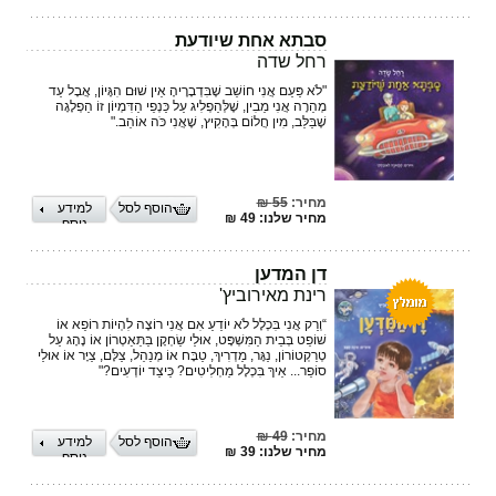
סבתא אחת שיודעת
רחל שדה
"לֹא פַּעַם אֲנִי חוֹשֵׁב שֶׁבִּדְבָרֶיהָ אֵין שׁוּם הִגָּיוֹן, אֲבָל עַד
מְהֵרָה אֲנִי מֵבִין, שֶׁלְּהַפְלִיג עַל כַּנְפֵי הַדִּמְיוֹן זוֹ הַפְלָגָה
שֶׁבַּלֵּב, מִין חֲלוֹם בְּהָקִיץ, שֶׁאֲנִי כֹּה אוֹהֵב."
מחיר:
55 ₪
הוסף לסל
למידע
מחיר שלנו: 49 ₪
נוסף
דן המדען
רינת מאירוביץ'
‏“וְרַק אֲנִי בִּכְלָל לֹא יוֹדֵעַ אִם אֲנִי רוֹצֶה לִהְיוֹת רוֹפֵא אוֹ
שׁוֹפֵט בְּבֵית הַמִּשְׁפָּט, אוּלַי שַׂחְקָן בַּתֵּאַטְרוֹן אוֹ ‏נֶהָג עַל
טְרַקְטוֹרוֹן, נַגָּר, מַדְרִיךְ, טַבָּח אוֹ מְנַהֵל, צַלָּם, צַיָּר אוֹ אוּלַי
סוֹפֵר... אֵיךְ בִּכְלָל מַחְלִיטִים? כֵּיצַד יוֹדְעִים?"‏
מחיר:
49 ₪
הוסף לסל
למידע
מחיר שלנו: 39 ₪
נוסף