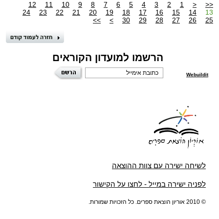
12
11
10
9
8
7
6
5
4
3
2
1
<
<<
24
23
22
21
20
19
18
17
16
15
14
13
>>
>
30
29
28
27
26
25
הרשמו למועדון הקוראים
Webuildit
לשיחה ישירה עם צוות ההוצאה
לפניה ישירה במייל - לחצו על הקישור
© 2010 אוריון הוצאת ספרים. כל הזכויות שמורות.