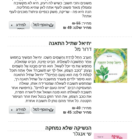
משונים והכי חשוב: כשיש לה רעיון, היא לא מקשיבה
ומומלץ מאוד פשוט לעוף אתה לאן שהיא מחליטה.
הנה היא פה - שריקה, משק כנפיים וניתור! מוכנים לעוף
אתה?
מחיר:
55 ₪
הוסף לסל
למידע
מחיר שלנו: 49 ₪
נוסף
יחיאל שתיל התאנה
דרור מל
הָעֶרֶב הֵחֵל לָרֶדֶת וְהַשָּׁמַיִם חָשְׁכוּ. יְחִיאֵל הִמְשִׁיךְ בְּחִפּוּשׂ
אַחַר הַתְּשׁוּבָה לִשְׁאֵלָתוֹ. הִבִּיט יָמִינָה, הִבִּיט שְׂמֹאלָה,
מְחַפֵּשׂ אֶת מִי יוּכַל לִשְׁאלֹ. הוּא הֵרִים מַבָּטוֹ אֶל הַשָּׁמַיִם
וְצָעַק: "כּוֹכַב הַצָּפוֹן, אוּלַי לְךָ יֵשׁ תְּשׁוּבָה? אוּלַי אַתָּה תּוּכַל
לְגַלּוֹת לִי מָה הוּא טַעַם הַחַיִּים?" יחיאל שתיל התאנה
הוא סיפור ילדים מעורר מחשבה על שתיל תאנה רך,
שמחפש תשובה לשאלה שמטרידה אותו, שאלה
המעסיקה רבים: "איזה טעם יש לחיים". בחיפושיו אחר
תשובה לשאלתו הוא פונה ושואל את ליאורה הפרה,
את כוכב הצפון, את ההר הזקן בנטל ואת זוהר הציפור
הקטנה. כל אחד מהם נותן לו תשובה אחרת.
מחיר:
49 ₪
הוסף לסל
למידע
מחיר שלנו: 45 ₪
נוסף
הנשיקה שלא נמחקה
שי אנגלר