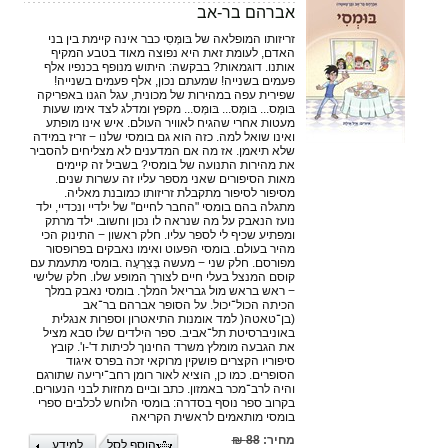
אברהם בר-אב
זריזותו המופלאה של בּומְּסִי כבר אינה קיימת בין בני
האדם, לעומת זאת היא נפוצה מאוד בטבע המקיף
אותנו. דוגמאות? בבקשה: היתוש מנופף בכנפיו אלף
פעמים בשנייה! שמעתם נכון, אלף פעמים בשנייה!
שפירית עפה במהירות של מכונית, עגל הגנו באפריקה
בּומְּס... בּומְּס... בּומְּס... מקפץ ומדלג לצד אימו שעות
מעטות אחרי שהגיח לאוויר העולם. איש אינו מופתע
ואינו שואל למה. כזה הוא גם בומסי שלנו − זריז במידה
שלא תיאמן. אז מה אם המדענים לא מצליחים להסביר
את מהירות התנועה של בומסי? בשביל זה קיימים
מאות הסיפורים שאני מספר עליו זה עשרות שנים.
מסיפור לסיפור מתקבלת זריזותו כמובנת מאליה.
מתגלה בהם בומסי "החבר לחיים" של ילדיי ונכדיי, ילד
נועז הנאבק על מה שנראה לו נכון וחשוב. ילד מרתק
ומפתיע שכיף לי לספר עליו. חלק ראשון − התינוק הכי
מהיר בעולם. בומסי הפעוט ואימו נאבקים בפרופסור
מפורסם. חלק שני − מעשה בְּצִרְעָה .בומסי מתעמת עם
קוסם המנצל בעלי חיים לצורך המופע שלו. חלק שלישי
− ראש בראש מול גבריאל המלך. בומסי נאבק במלך
הכיתה הכול־יכול. על הסופר אברהם בר־אב
(בן־טאטה( למד אומנות התיאטרון וספרות אנגלית
באוניברסיטת תל־אביב. ספר הילדים שלו סבא מציל
את הגבעה מומלץ משרד החינוך לכיתות ד'-ו'. קובץ
סיפוריו הקצרים פושקין מרוקאי זכה בפרס איגוד
הסופרים. כמו כן, הוציא לאור רומן רחב־יריעה שתורגם
והיה לרב־מכר באמזון. כתב וביים מחזות לבני הנעורים.
בקרוב ספר נוסף בסדרה: בומסי הלוחש לכלבים ספרי
בומסי מותאמים לראשית הקריאה
מחיר:
88 ₪
הוסף לסל
למידע