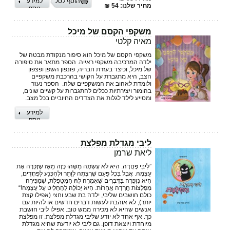
הוסף לסל
למידע
מחיר שלנו: 54 ₪
נוסף
משקפי הקסם של מיכל
מאיה קלטי
משקפי הקסם של מיכל הוא סיפור מנקודת מבטה של
ילדה המרכיבה משקפי ראייה.‏ הספר מתאר את סיפורה
של מיכל, וכיצד בעזרת חבריה, פונפון השפן ופצפון
הצב, היא מתגברת ‏על הקושי בהרכבת משקפיים
ולומדת לאהוב את המשקפיים שלה. ‏ הספר נעזר
בהומור ויצירתיות ככלים להתגברות על קשיים שונים,
ומסייע לילד לגלות את הצדדים ‏החיוביים בכל מצב.‏
למידע
נוסף
ליבי מגדלת מפלצת
ליאת שרמן
”לִיבִּי פָּחֲדָה. הִיא לאֹ עָשְׂתָה מַשֶּׁהוּ כָּזֶה מֵאָז שֶׁזָכְּרָה אֶת
עַצְמָהּ. אֲבָל בְּכָל פַּעַם שֶׁרָצְתָה לְוַתֵּר וּלְהִכָּנַע לַפְּחָדִים,
הִיא נִזְכְּרָה בַּדְּבָרִים שֶׁאָמְרָה לָהּ הַמְּטַפֶּלֶת, שֶׁמַּכִּירָה
מִפְלְצוֹת חֲרָדָה אֲחֵרוֹת. הִיא יְכוֹלָה לְהַחְלִיט עַל עַצְמָהּ!“
כולם חושבים שליבי, ילדה בת שבע וחצי (אפילו קצת
יותר), לא אוהבת לעשות דברים חדשים או להיות עם
אנשים שהיא לא מכירה ממש טוב. אפילו ליבי חושבת
כך. אף אחד לא יודע שליבי מגדלת מפלצת. זו מפלצת
מיוחדת ויוצאת דופן. גם ליבי לא יודעת שהיא מגדלת