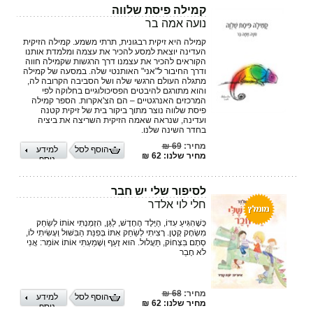
קמילה פיסת שלווה
נועה אמה בר
קמילה היא זיקית רבגונית, תרתי משמע. קמילה הזיקית
העדינה יוצאת למסע להכיר את עצמה ומלמדת אותנו
הקוראים להכיר את עצמנו דרך הרגשות שקמילה חווה
ודרך החיבור ל"אני" האותנטי שלה. במסעה של קמילה
מתגלה העולם הרגשי שלה ושל הסביבה הקרובה לה,
והוא מתורגם להיבטים הפסיכולוגיים בחלוקה לפי
המרכזים האנרגטיים – הם הצ'אקרות. הספר קמילה
פיסת שלווה נוצר מתוך ביקור בית של זיקית קטנה
ועדינה, שנראה שאמה הזיקית השריצה את ביציה
בחדר השינה שלנו.
מחיר:
69 ₪
הוסף לסל
למידע
מחיר שלנו: 62 ₪
נוסף
לסיפור שלי יש חבר
חלי לוי אלדר
כְּשֶׁהִגִּיעַ עִדּוֹ, הַיֶּלֶד הֶחָדָשׁ, לַגַּן, הִזְמַנְתִּי אוֹתוֹ לְשַׂחֵק
מִשְׂחָק קָטָן. רָצִיתִי לְשַׂחֵק אִתּוֹ בְּפִנַּת הַבִּשּׁוּל וְעָשִׂיתִי לוֹ,
סְתָם בִּצְחוֹק, תַּעֲלוּל. הוּא זָעַף וְשָׁמַעְתִּי אוֹתוֹ אוֹמֵר: אֲנִי
לֹא חָבֵר
מחיר:
68 ₪
הוסף לסל
למידע
מחיר שלנו: 62 ₪
נוסף