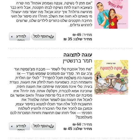
"אִם תִּתֵּן לִי נְשִׁיקָה, אֲנַקֶּה וְאֶמְחַק אוֹתָהּ!"‏ מה קורה
כשאבא רוצה לתת נשיקה לבתו הקטנה,‏ אבל היא כבר
מרגישה גדולה?‏ איך ינהג אבא? מה יאמר ומה יעשה?‏
מי מאתנו לא חווה את השלב הזה?!‏ זהו סיפור על רגעי
החיבה הקטנים שלנו כהורים לילדים שלנו, שרוצים
להרגיש גדולים.‏
מחיר:
45 ₪
הוסף לסל
למידע
מחיר שלנו: 35 ₪
נוסף
עוגה לתצוגה
תמר ברנשטיין
"אֶת הַכֹּל אוֹהֶבֶת טַלִּי לִשְׁמֹר —‏ מִבֻּבָּה מְצֻ'קְמֶקֶת וְעַד
גֶּרֶב עִם חֹר.‏ סְוֶדֶר עִם פּוֹנְפּוֹנִים שֶׁמַּמָּשׁ מְגָרֵד —‏ אָז
מֵעוּגָה כֹּה מֻשְׁלֶמֶת תּוּכַל לְהִפָּרֵד? ”‏ לטלי יום הולדת,
והשמחה רבה. כשמגיעה העת לחלק את העוגה, נוצרת
בעיה: טלי אינה מסכימה ‏שיחתכו את העוגה היפה,
שהכינה אמא לכבודה, ויקלקלו אותה.‏ מה יהיה? איזו
מסיבת יום הולדת זו בלי פרוסת עוגה? והאם אפשר גם
לאכול את העוגה וגם ‏לשמור אותה שלמה?‏ את
התשובות לכל אלה ועוד תוכלו למצוא בסיפור עצמו,
וכמובן גם להכיר את טלי הגיבורה ולהציץ ‏לעולמה
הפנימי — אולי תזהו שם תחושות וחוויות המוכרות לכם
מעולמכם?‏
מחיר:
50 ₪
הוסף לסל
למידע
מחיר שלנו: 45 ₪
נוסף