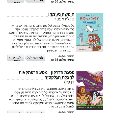
מחיר שלנו: 50 ₪
נוסף
חופשה נעימה!
סרג'יו אפטר
בִּלִּינוּ בַּמָּלוֹן כִּמְעַט שְׁלוֹשָׁה יָמִים, לִרְאוֹת מָה יֵשׁ בַּחוּץ
כְּבָר הָיִינוּ מוּכָנִים. אַבָּא קָרָא: "לְהִזְדָּרֵז, אֲנַחְנוּ מִיָּד
יוֹצְאִים! הַהַרְפַּתְקָה הִתְחִילָה - קָדִימָה, לַדְּרָכִים!" חופשה
נעימה! הוא יומן מסע, המתאר את חוויית החופשה
המשפחתית מנקודת מבטו של ילד. הספר מזמין את
הקורא להסתכל על חופשה כהזדמנות לקרבה מסוג
אחר בין בני המשפחה, תוך כדי יצירת שיח על ילדות,
התבגרות ומה שביניהן.
מחיר:
59 ₪
הוסף לסל
למידע
מחיר שלנו: 35 ₪
נוסף
פסגת הדרקון - מסע הרפתקאות
להצלת הגלקסיה
דן פלג
בְּרַחֲבֵי הָעוֹלָם מִתְחַבְּאוֹת אַרְבַּע חַיּוֹת מִסְתּוֹרִיּוֹת
הַשּׁוֹמְרוֹת עַל אַרְבָּעָה יַהֲלוֹמִים בַּעֲלֵי הַכּוֹחַ הֶעָצְמָתִי
בְּיוֹתֵר בַּגָּלַקְסִיָּה. אִם יִפְּלוּ לִידֵי נְבָלִים מְרֻשָּׁעִים יִהְיֶה זֶה
סוֹפוֹ שֶׁל הָעוֹלָם. ג׳וֹרְג׳ הֶחָכָם וְהָאַדְמוֹנִי בֶּן הָעֶשֶׂר יוֹצֵא
לְמַסַּע הַרְפַּתְקָאוֹת מְרַתֵּק וּמְשַׁעֲשֵׁעַ לִמְצֹא אֶת הַחַיּוֹת
וּלְהַצִּיל אֶת הָאֱנוֹשׁוּת.
מחיר:
58 ₪