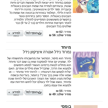
וקסום במיוחד היא יוצאת לטיול ופוגשת ‏חברים וחיות
שונות, ובעזרתם לומדת את שמות הצבעים באנגלית
ובעברית.‏ ספר ילדים אינטואיטיבי, מהנה וידידותי
להורה ולילד, המלמד במהירות ובהנאה את שמות כל
‏הצבעים באנגלית. הספר כתוב בחרוזים ונעזר
בהקשרים משעשעים המסייעים לתהליך הלמידה.
לאחר הקראות ‏אחדות הילדים (בני 2 עד 9) כבר
שולטים בכל הצבעים.‏
מחיר:
62 ₪
הוסף לסל
למידע
מחיר שלנו: 56 ₪
נוסף
מיוחד
נמרוד נידל ועטרה איציקזון נידל
מיוחד הוא סיפור, המתאר את מחשבותיו ותחושותיו של
ילד, שמגיע יום אחד למסקנה שאין בו שום דבר מיוחד.
הוא מחליט לצאת בדמיונו העשיר למסע חיפושים
ולמצוא את הדרך, שתבדיל אותו מילדים אחרים. האם
יצליח לממש את רעיונותיו — להיות יחיד ומיוחד — או
שמא יגלה שאין בכך צורך? בהומור, בעדינות ובשפה
קולחת מציג הספר את הצורך האוניברסלי להיות שונה
ומיוחד, נושא שכל ילד בעולם יוכל לחוש הזדהות עמו
ולמצוא את עצמו בתוכו.
מחיר:
55 ₪
הוסף לסל
למידע
מחיר שלנו: 49 ₪
נוסף
בומסי