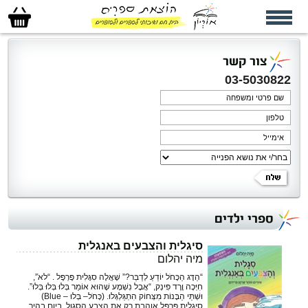
סל
הקניות
שלי
צור קשר
03-5030822
ספרי ילדים
סיגלית והצבעים באנגלית
מיה יהלום
‏“הַדָּג הַכָּחֹל יוֹדֵעַ לְדַבֵּר?” שָׁאֲלָה סִגָּלִית פֶּרְפֶּל .‏ ‏“לאֹ”,
חִיְּכָה וֶרֶד פִּינְק,‏ ‏“אֲבָל נִשְׁמָע שֶׁהוּא אוֹמֵר בְּלוּ בְּלוּ בְּלוּ”.‏
וּשְׁתֵּי הַבָּנוֹת מִצְּחוֹק הִתְגַּלְגְּלוּ.‏ ‏(כָּחֹל– בְּלוּ – ‏Blue‏)‏
סיגלית פֶּרְפֶּל אוהבת רק את הצבע הסגול. ביום בהיר