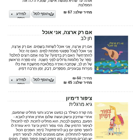
אותה עד שהיא פוגשת אישה, שמכירה לה את
המפלצת.
מחיר שלנו: 67 ₪
הוסף לסל
למידע
נוסף
אם רק ארצה, אני אוכל
חן לב
אִם רַק אֶרְצֶה, אֲנִי אוּכַל לִשְׂחוֹת בַּשָּׁמַיִם.‏ אִם רַק אֶרְצֶה,
אֲנִי אוּכַל לֶאֱכֹל סְפָּגֵטִי מִתַּחַת לַמַּיִם.‏ הַאִם זֶה יָכוֹל
לְהִתְרַחֵשׁ?‏ הַאִם רַק בַּדִּמְיוֹן? עַל מָה אַתֶּם רוֹצִים לַחְלֹם?
‏ סַפֵּר עַל חֲלוֹמוֹת גְּדוֹלִים לִפְנֵי הַשֵּׁנָה. ‏ זֶהוּ סִפְרָהּ הָרִאשׁוֹן
שֶׁל חֵן לֵב, שֶׁכָּתְבָה וְאִיְּרָה ‏בִּמְלֶאכֶת מַחְשֶׁבֶת אֶת כֻּלּוֹ
מִנְּיָרוֹת צִבְעוֹנִיִּים, ‏מִסְפָּרַיִם, דֶּבֶק, זְמַן וְהַרְבֵּה דִּמְיוֹן. ‏
מחיר:
50 ₪
הוסף לסל
למידע
מחיר שלנו: 45 ₪
נוסף
ציפור דימיון
גיא מרגלית
מה קורה כשילד בן כמעט ארבע וחצי מחליט שהפעם,
אחרי שחיבק ונישק ועשה שלום אחרון אחרון לאבא -
הפעם, במקום לבכות, הוא מחליט לחכות. למי לחכות?
לציפור הדמיון שלו. מהי צפור דמיון וכיצד היא עוזרת לו
להפוך סתם יום בגן להרפתקה? (רמז: הופכים הכול
מהסוף להתחלה). אתם מוזמנים לגלות. לציפור דמיון
יש חברים מיוחדים, כמו דופיק (שזה קיפוד הפוך), חוקים