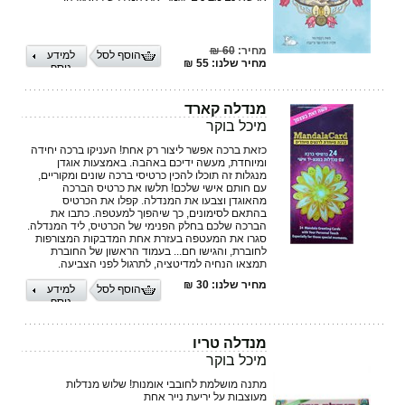
מחיר:
60 ₪
הוסף לסל
למידע
מחיר שלנו: 55 ₪
נוסף
מנדלה קארד
מיכל בוקר
כזאת ברכה אפשר ליצור רק אחת! העניקו ברכה יחידה
ומיוחדת, מעשה ידיכם באהבה. באמצעות אוגדן
מנגלות זה תוכלו להכין כרטיסי ברכה שונים ומקוריים,
עם חותם אישי שלכם! תלשו את כרטיס הברכה
מהאוגדן וצבעו את המנדלה. קפלו את הכרטיס
בהתאם לסימונים, כך שיהפוך למעטפה. כתבו את
הברכה שלכם בחלק הפנימי של הכרטיס, ליד המנדלה.
סגרו את המעטפה בעזרת אחת המדבקות המצורפות
לחוברת, והגישו חם... בעמוד הראשון של החוברת
תמצאו הנחיה למדיטציה, לתרגול לפני הצביעה.
מחיר שלנו: 30 ₪
הוסף לסל
למידע
נוסף
מנדלה טריו
מיכל בוקר
מתנה מושלמת לחובבי אומנות! שלוש מנדלות
מעוצבות על יריעת נייר אחת