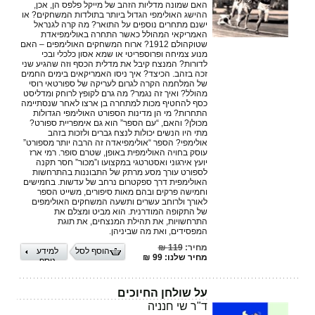
האם שמונה מדליות הזהב של מייקל פלפס הן, אכן,
ההישג האולימפי הגדול ביותר בתולדות המשחקים? או
ישנם מתחרים נוספים על התואר? מה קרה לגנראל
האמריקאי המהולל כאשר התחרה באולימפיאדת
שטוקהולם 1912? ארוח המשחקים האולימפים – האם
מנוע צמיחה ופרוספריטי או שמא אסון כלכלי ובכי
לדורות? המנצח קיבל את מדלית הכסף וזה שהגיע שני
זכה בזהב. הכיצד? איך ניסו האמריקאים בימים החמים
של המלחמה הקרה לגרום לעריקה של ספורטאי רוסי
מהולל? ואיך זה נגמר? מה גרם לקופץ לרוחק ומדליסט
כסף להחטיף מכות למתחרה בן ארצו לאחר שנסתיימה
התחרות? מי הן מדינות הספורט האולימפי הגדולות
מכולן? והאם, “עם הספר” הוא גם אימפריית ספורט?
מתי היו הנשים יכולות לנצח גברים ולזכות בזהב
אולימפי? הספר “אולימפיאדה זה הרבה יותר מספורט”
עוסק בחויה האולימפית באופן, שטרם סופר. רמי ארז
יועץ אירגוני ואסטרטגי במקצועו ו”מכור” חסר תקנה
לספורט עורך מסע מרתק של התבוננות בהתרחשות
האולימפית דרך ספקטרום נרחב של עדשות. בחמישים
וחמישה פרקים ובהם מאות סיפורים, משייט הספר
לאורך ולרוחב עשרים ותשעה המשחקים האולימפים
של התקופה המודרנית. הוא מביט ומצלם את
התרחשויות, את תהילת המנצחים, את תוגת
המפסידים, ואת מה שביניהן.
מחיר:
119 ₪
הוסף לסל
למידע
מחיר שלנו: 99 ₪
נוסף
על שולחן החיוכים
ד"ר שי חנניה