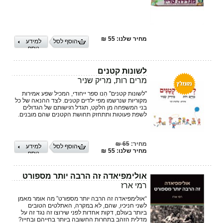
מחיר שלנו: 55 ₪
הוסף לסל
למידע
נוסף
לשונות קטנים
מרים רות, מריק שניר
"לשונות קטנים" הִנו ספר ייחודי, המכיל שפע אמירות
מקוריות שנרשמו מפי ילדים קטנים. לצד ההנאה של כל
בני המשפחה מן הלקט, תגדל רגישותם של הגדולים
לשפת פעוטות ותתחזק תחושת הקטנים שהם מובנים.
מחיר:
65 ₪
הוסף לסל
למידע
מחיר שלנו: 55 ₪
נוסף
אולימפיאדה זה הרבה יותר מספורט
רמי ארז
“אולימפיאדה זה הרבה יותר מספורט” מה אומר מאמן
לשני חניכיו, שהם, לא במקרה, האתלטים הטובים
ביותר בעולם, דקות אחדות לפני שירוצו זה נגד זה על
מדלית הזהב בתחרות החשובה ביותר בחייהם ובחייו?