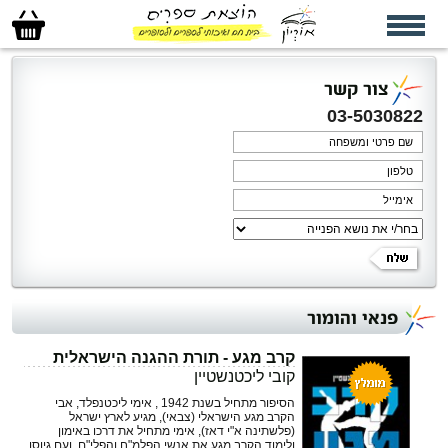
סל
הקניות
שלי
צור קשר
03-5030822
פנאי והומור
קרב מגע - תורת ההגנה הישראלית
קובי ליכטנשטיין
הסיפור מתחיל בשנת 1942 , אימי ליכטנפלד, אבי
הקרב מגע הישראלי (צבאי), מגיע לארץ ישראל
‏‏(פלשתינה א"י דאז), אימי מתחיל את דרכו באימון
ולימוד הקרב מגע את אנשי הפלמ"ח והפלי"ם, ‏ועם גיוסו