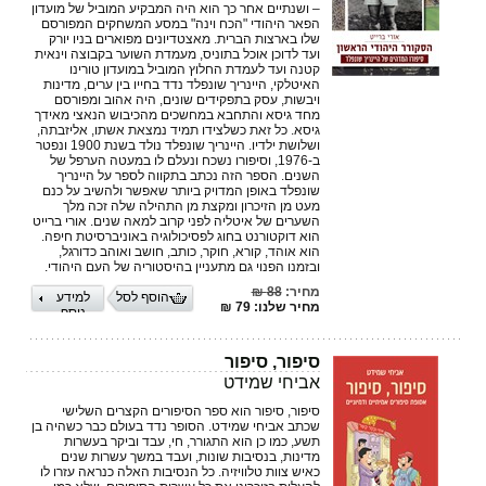
– ושנתיים אחר כך הוא היה המבקיע המוביל של מועדון
הפאר היהודי "הכח וינה" במסע המשחקים המפורסם
שלו בארצות הברית. מאצטדיונים מפוארים בניו יורק
ועד לדוכן אוכל בתוניס, מעמדת השוער בקבוצה וינאית
קטנה ועד לעמדת החלוץ המוביל במועדון טורינו
האיטלקי, היינריך שונפלד נדד בחייו בין ערים, מדינות
ויבשות, עסק בתפקידים שונים, היה אהוב ומפורסם
מחד גיסא והתחבא במחשכים מהכיבוש הנאצי מאידך
גיסא. כל זאת כשלצידו תמיד נמצאת אשתו, אליזבתה,
ושלושת ילדיו. היינריך שונפלד נולד בשנת 1900 ונפטר
ב-1976, וסיפורו נשכח ונעלם לו במעטה הערפל של
השנים. הספר הזה נכתב בתקווה לספר על היינריך
שונפלד באופן המדויק ביותר שאפשר ולהשיב על כנם
מעט מן הזיכרון ומקצת מן התהילה שלה זכה מלך
השערים של איטליה לפני קרוב למאה שנים. אורי ברייט
הוא דוקטורנט בחוג לפסיכולוגיה באוניברסיטת חיפה.
הוא אוהד, קורא, חוקר, כותב, חושב ואוהב כדורגל,
ובזמנו הפנוי גם מתעניין בהיסטוריה של העם היהודי.
מחיר:
88 ₪
הוסף לסל
למידע
מחיר שלנו: 79 ₪
נוסף
סיפור, סיפור
אביחי שמידט
סיפור, סיפור הוא ספר הסיפורים הקצרים השלישי
שכתב אביחי שמידט. הסופר נדד בעולם כבר כשהיה בן
תשע, כמו כן הוא התגורר, חי, עבד וביקר בעשרות
מדינות, בנסיבות שונות, ועבד במשך עשרות שנים
כאיש צוות טלוויזיה. כל הנסיבות האלה כנראה עזרו לו