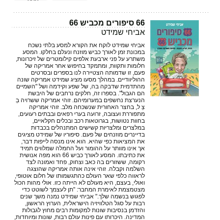
נוסף
66 סיפורים מכביש 66
אביחי שמידט
אביחי שמידט לוקח את הקורא למסע בלתי נשכח
במכונת זמן לאורך כביש מוזנח ונעלם בחלקו. המסע
משתרע על פני ארבעת אלפים קילומטרים של זיכרונות,
חלומות ותקוות, ומתמקד בחיפוש אחר אמריקה של
פעם, זו שדמותה הצטיירה לנו בספרים ובסרטים
ההוליוודיים. במהלך מסעו מציג שמידט אמריקה שונה
מהתדמית שדבקה בה, של שפע וקידמה ושל "השמיים
הם הגבול". בספרו זה, חלקים נרחבים של היבשת
הנערצת נחשפים במערומיהם. זוהי אמריקה ששרויה בַ
צֵ ל, בחצר האחורית שנשכחה מלב. זוהי אמריקה
מתפוררת ועצובה, זרועה בערי רפאים ובבתים רעועים,
בחוות נטושות, בגרוטאות רכב ובכלים חקלאיים,
במלצרים ומלצריות קשישים המתנהלים בכבדות
בדיינרים מוזנחים של פעם. סיפוריו של שמידט מציגים
את המציאות כפי שהיא. הוא אינו מנסה לייפות דבר,
אך אינו מוותר על ההומור ועל החמלה שמלווים תמיד
את כתיבתו. המסע לאורך כביש 66 הוא מפה אנושית
רקומה, ששזורים בה כאב וצחוק, פחד ואמונה לצד
השלמה וקבלה. זוהי אינה אותה אמריקה שהוצגה
לראווה כלפי שאר העולם כהתגשמותו של חלום אוטופי,
ואולי, בעצם, היא מעולם לא הייתה כזו. אולי מהות הכול
מצטמצמת לאימרת המחבר: "תן לעצמך לשוטט כדי
לפגוש בנשמה שלך." אביחי שמידט נמנה משך שנים
רבות על סגל הטלוויזיה הישראלית, הערוץ הראשון,
והזדמן בנסיבות שונות למקומות רבים מחוץ לגבולות
המדינה. היכרותו עם פינות עולם רבות, שונות ומיוחדות,