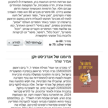
ועם אורחות החיים הנהוגות בהן, מאפשרת לו להתבונן
מזווית אחרת, חדה ומפוכחת, על המקומות המיוחדים
שבהם חלף, ועל הדמויות האנושיות יוצאות הדופן
שפגש בדרכו. 66 סיפורים מכביש 66 הוא ספרו השמיני.
ספריו הקודמים, "סוכן עיוור", וספר הארגון "אל תעזו
למות לא מוכנים" תורגמו לאנגלית ודורגו במקום הראשון
ברשימת רבי המכר באתר הספרים העולמי "אמזון".
מותחנים נוספים, "צופן בסיסי" ו"האיום האחרון", כמו
גם שלושת ספרי הסיפורים הקצרים שכתב: "הכול
סיפורים", "הכול כלול", ו"סיפור, סיפור" זכו לביקורות
נלהבות בכל אמצעי התקשורת.
מחיר:
88 ₪
הוסף לסל
למידע
מחיר שלנו: 75 ₪
נוסף
מיומנו של אנרכיסט זקן
אמיר שחר
"כי נמכרנו אני ועמי" מגילת אסתר ז', ד' בְּיוֹם רִאשׁוֹן
15/03/2020 נוֹרָה הַכַּדּוּר הָרִאשׁוֹן בַּהֲפִיכָה הַמִּשְׁטָרִית
בְּיִשְׂרָאֵל. בְּיוֹם זֶה הִתְקִינָה מֶמְשֶׁלֶת נְתַנְיָהוּ הָרְבִיעִית
תַּקָּנוֹת-לִשְׁעַת-חֵרוּם לְהִתְמוֹדְדוּת עִם נְגִיף הַקּוֹרוֹנָה
הֶחָדָשׁ, שֶׁהִגְבִּילוּ אֶת הַפְּרָטִיּוּת, אֶת חֹפֶשׁ הַתְּנוּעָה וְאֶת
חֹפֶשׁ הָעִסּוּק שֶׁל אֶזְרְחֵי יִשְׂרָאֵל. אֵלֶּה נִכְנְסוּ לְתֹקֶף בְּיוֹם
22/03/2020 לְשִׁבְעָה יָמִים, אַךְ תִּשָּׁאַרְנָה בְּתֹקֶף,
בְּתַבְנִית אַחֶרֶת וּלְאַחַר עִדְכּוּנִים, עַד לְחֹדֶשׁ פֶבְּרוּאָר
2024, אָז תִּתְאַדֵּנָה בְּקוֹל דְּמָמָה דַּקָּה. קֵץ הָאֱנוֹשׁוּת
טֶרֶם הִגִּיעַ. פּוֹגְרוֹם שִׂמְחַת תּוֹרָה תשפ''ד - כֵּן. בְּמִלְחַמְתָּם
בַּנְּגִיף הַהוּא הִתְמַכְּרוּ מַנְהִיגֵי הַצִּבּוּר לְהַעֲרָכוֹת הַמּוֹדִיעִין
שֶׁל רוֹפְאִים וּפְסֵיאוּדוֹ-רוֹפְאִים לְמִינֵיהֶם, וְשָׁלְחוּ אֶת