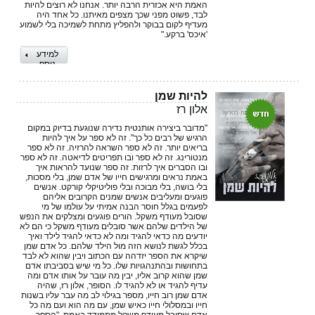
האמת היא אכזרית הרבה יותר. אנחנו לא רוצים להיות
לבד, פשוט מפני שכך מצפים מאיתנו. כל אחד היה
מעדיף לקום בבוקר ולהפליץ מתחת לשמיכה בלי לשמוע
'איכס' ברקע."
למידע
נוסף
להיות שמן
אלון רז
"מדובר ביצירה אותנטית נדירה שנוגעת בדיוק במקום
הרגיש של רבים כל כך". זה לא ספר על איך להיות
בריאים יותר. זה לא ספר השראה להרזיה. זה לא ספר
מנטורינג. זה לא ספר ובו תפריטים לדיאטה. זה לא ספר
ובו הסברים איך לרזות. זה ספר שנועד להראות איך
באמת נראים ומרגישים חייו של אדם שמן, בלי מסכות,
בלי בושה, בלי מבוכה ובלי פוליטיקלי קורקט. אנשים
פוגעים ומעליבים אנשים שמנים הקרובים אליהם
לפעמים בגלל חוסר הבנה אמיתי על עולמו של מי
שסובל מעודף משקל. הורים פוגעים ומצלקים את הנפש
של הילדים שלהם אשר סובלים מעודף משקל כי הם לא
יודעים מה כדאי להגיד ומה לא כדאי להגיד לילד ואיך
בכלל לגשת לנושא הזה מול הילד שלהם. כל אדם שמן
שיקרא את הספר יזדהה עם הכתוב ויבין שהוא לא לבד
בתחושות ובהתנהגויות שלו. כל מי שיש בסביבתו אדם
שמן שהוא קרוב אליו, יבין מה עובר על אותו אדם ומה
עדיף להגיד או לא להגיד לו. הסופר, אלון רז, שהיה
אדם שמן רוב חייו, מספר בגילוי לב מה עבר עליו בשנות
חייו ובמסלולי חייו כאיש שמן, עם מה הוא ועם מה כל