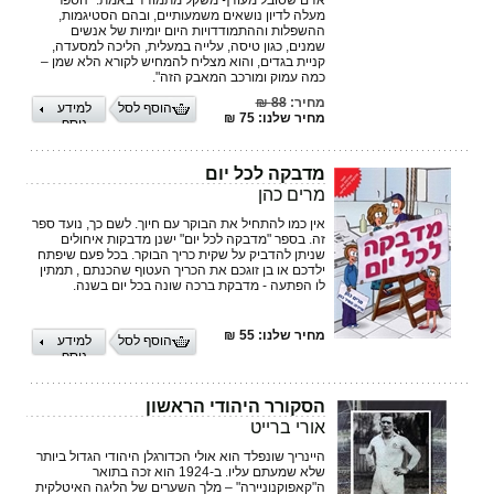
אדם שסובל מעודף משקל מתמודד באמת. "הספר
מעלה לדיון נושאים משמעותיים, ובהם הסטיגמות,
ההשפלות וההתמודדויות היום יומיות של אנשים
שמנים, כגון טיסה, עלייה במעלית, הליכה למסעדה,
קניית בגדים, והוא מצליח להמחיש לקורא הלא שמן –
כמה עמוק ומורכב המאבק הזה".
מחיר:
88 ₪
הוסף לסל
למידע
מחיר שלנו: 75 ₪
נוסף
מדבקה לכל יום
מרים כהן
אין כמו להתחיל את הבוקר עם חיוך. לשם כך, נועד ספר
זה. בספר "מדבקה לכל יום" ישנן מדבקות איחולים
שניתן להדביק על שקית כריך הבוקר. בכל פעם שיפתח
ילדכם או בן זוגכם את הכריך העטוף שהכנתם , תמתין
לו הפתעה - מדבקת ברכה שונה בכל יום בשנה.
מחיר שלנו: 55 ₪
הוסף לסל
למידע
נוסף
הסקורר היהודי הראשון
אורי ברייט
היינריך שונפלד הוא אולי הכדורגלן היהודי הגדול ביותר
שלא שמעתם עליו. ב-1924 הוא זכה בתואר
ה"קאפוקנוניירה" – מלך השערים של הליגה האיטלקית