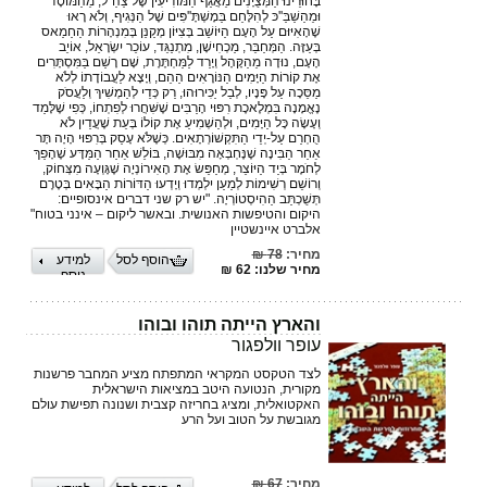
בָּחוּרֵינוּ הַמְּצֻיָּנִים מֵאֲגַף הַמּוֹדִיעִין שֶׁל צַהַ''ל, מֵהַמּוֹסָד
וּמֵהַשַׁבַּ''כּ לְהִלָּחֵם בַּמָשְׁתָּ''פִּים שֶׁל הַנְּגִיף, וְלֹא רָאוּ
שֶׁהָאִיּוּם עַל הָעָם הַיּוֹשֵׁב בְּצִיּוֹן מְקַנֵּן בְּמִנְהָרוֹת הַחַמַאס
בְּעַזָּה. הַמְּחַבֵּר, מַכְחִישָׁן, מִתְנַגֵּד, עוֹכֵר יִשְׂרָאֵל, אוֹיֵב
הָעָם, נוּדָה מֵהַקָּהָל וְיָרַד לַמַּחְתֶּרֶת, שָׁם רָשַׁם בַּמִּסְתָּרִים
אֶת קוֹרוֹת הַיָּמִים הַנּוֹרָאִים הַהֵם, וְיָצָא לַעֲבוֹדָתוֹ לְלֹא
מַסֵּכָה עַל פָּנָיו, לְבַל יַכִּירוּהוּ, רַק כְּדֵי לְהַמְשִׁיךְ וְלַעֲסֹק
נֶאֱמָנָה בִּמְלֶאכֶת רִפּוּי הָרַבִּים שֶׁשִּׁחֲרוּ לְפִתְחוֹ, כְּפִי שֶׁלָּמַד
וְעָשָׂה כָּל הַיָּמִים, וּלְהַשְׁמִיעַ אֶת קוֹלוֹ בְּעֵת שֶׁעֲדַיִן לֹא
הֻחְרַם עַל-יְדֵי הַתִּקְשׁוֹרְתָאִים. כְּשֶׁלֹּא עָסַק בְּרִפּוּי הָיָה תָּר
אַחַר הַבִּינָה שֶׁנֶּחְבְּאָה מִבּוּשָׁה, בּוֹלֵשׁ אַחַר הַמַּדָּע שֶׁהָפַךְ
לְחֹמֶר בְּיַד הַיּוֹצֵר, מְחַפֵּשׂ אֶת הָאִירוֹנְיָה שֶׁגָּוְעָה מִצְּחוֹק,
וְרוֹשֵׁם רְשִׁימוֹת לְמַעַן יִלְמְדוּ וְיָדְעוּ הַדּוֹרוֹת הַבָּאִים בְּטֶרֶם
תְּשֻׁכְתַּב הַהִיסְטוֹרְיָה. "יש רק שני דברים אינסופיים:
היקום והטיפשות האנושית. ובאשר ליקום – אינני בטוח"
אלברט איינשטיין
מחיר:
78 ₪
הוסף לסל
למידע
מחיר שלנו: 62 ₪
נוסף
והארץ הייתה תוהו ובוהו
עופר וולפגור
לצד הטקסט המקראי המתפתח מציע המחבר פרשנות
מקורית, הנטועה היטב במציאות הישראלית
האקטואלית, ומציג בחריזה קצבית ושנונה תפישת עולם
מגובשת על הטוב ועל הרע
מחיר:
67 ₪