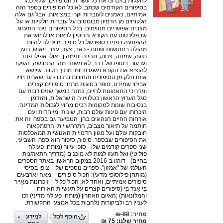
להעלות בזיכרונו את כל עשרות הסיפורים. שלא כמו
בסיפורים הקודמים שכתב, לא כל הסיפורים בספר הזה
אמיתיים, נאמנים לעובדות וקרו במציאות, אבל גם אלה
הלקוחים מן הדמיון מבוססים על עובדות חלקיות או על
מצבים אפשריים מסוימים. בכל הסיפורים ניכר התענוג
שבפלירטוט עם הקורא והניסיון לראות או לנחש את
ההפתעה בפניו בסופו של כל סיפור. זו יכולה להיות
מהולה בתחושות שונות - כאב, צער, עצב, ייאוש, רוגז,
תוגה, שמחה, צחוק, תהייה ותימהון, ואולי אפילו פחד
וערעור. בסופו של דבר, לא משנה מהי התחושה, העיקר
להוציא את הקורא משגרת יומו מתוך תקווה שיישא
איתו חלק מן הסיפורים והחוויות בתוכו - עד שארית חייו.
אביחי שמידט, סופר בסוגות מתח, סיפורים קצרים
ומדריכי התארגנות לחיים, נמנה במשך שנים רבות עם
סגל הערוץ הראשון בטלוויזיה הישראלית, והזדמן
בנסיבות שונות למקומות רבים מחוץ לגבולות המדינה.
היכרותו עם פינות עולם רבות, שונות ומיוחדות ועם
אורחות החיים הנהוגים בהן, הטביעה גם בספרו זה את
חותמה על תיאור מצבים, התרחשויות והרפתקאות
חובקות עולם ועל מגוון הדמויות האנושיות המאכלסות
את הסיפורים שבספר. סיפור, סיפור הוא ספרו השביעי.
שני ספרים קודמים שלו - סוכן עיוור (מותחן פעולה
פוליטי) ואל תעזו למות לא מוכנים (מדריך התארגנות
בחיים) - דורגו ב-2016 במקום הראשון באתר הספרים
העולמי של "אמזון". ספרים נוספים שלו - צופן בסיסי
(מותחן פילוסופי מדעי); הכול סיפורים – מאה וארבעים
סיפורים אמיתיים, ואחד לא; הכול כלול – זיכרונות מאֵייר
בִּי אֵנד בִּי (סיפורים קצרים על תעשיית האירוח
והמלונאות) ;האיום האחרון (מותחן פעולה מדיני) זכו
לעניין רב ולביקורות נלהבות בכל אמצעי התקשורת.
מחיר:
88 ₪
הוסף לסל
למידע
מחיר שלנו: 75 ₪