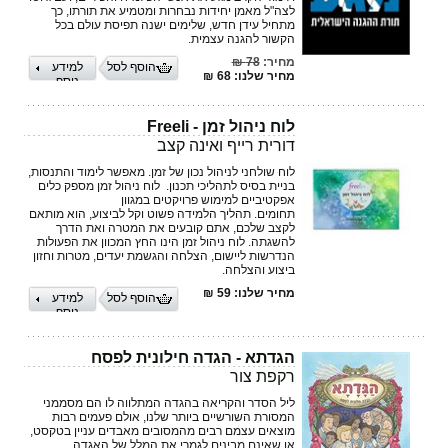
לצה"ל מאמן יחידות נבחרות ומטמיע את תורתו, כך
מתחיל עידן חדש, שלימים ישנה ‏תפיסת עולם בכל
הקשור להגנה עצמית.
מחיר:
78 ₪
הוסף לסל
למידע
מחיר שלנו: 68 ₪
נוסף
לוח ניהול זמן - Freeli
דורית רייף ואינה קצב
לוח שולחני לניהול נכון של זמן. מאפשר לימוד והתנסות,
בניית בסיס לתהליכי תכנון. לוח ניהול זמן מספק כלים
אפקטיביים למימוש פרויקטים במגוון
תחומים. תהליך הלמידה פשוט וקל לביצוע, הוא מותאם
לקצב שלכם, אתם קובעים את המטרה ואת הדרך
להשגתה. לוח ניהול זמן הינו החץ המכוון את הפעולות
הנדרשות ליישום, הצלחה והגשמת יעדים, מטרות וחזון
ביצוע והצלחה.
מחיר שלנו: 59 ₪
הוסף לסל
למידע
נוסף
הגדתא - הגדה חילונית לפסח
רקפת צור
ליל הסדר והקריאה בהגדה המתלווה לו הם מסממני
המסורת השורשיים ביותר שלנו, אולם פעמים רבות
מוצאים עצמם רבים מהמסובים מאבדים עניין בטקסט,
או שאינם מבינים לגמרי את המלל של האגדה.