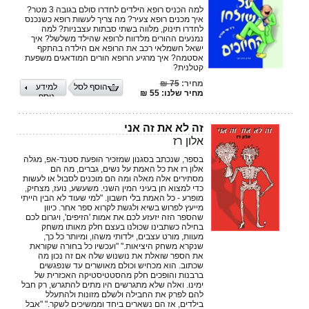
למה הכניס רופא הילדים לחדרו סולם בגובה 3 מטר?
איך מכנים רופא צעיר? מה צריך לעשות רופא כשנכנס
לחדרו תינוק, מלווה בשתי סבתות עצבניות? למה
נמנעים ההורים מלדווח לרופא שהילד משלשל? איך
ישאל חשמלאי רכב את הרופא אם הילדה בהתקף
אסטמה? איך מרגיע הרופא הורים המודאגים משפעת
קטלנית?
מחיר:
75 ₪
הוסף לסל
למידע
מחיר שלנו: 55 ₪
נוסף
זה לא את זה אני
אלון רז
בספר, שנכתב בסגנון שמזכיר הופעת סטנד-אפ, מגלה
אלון רז את כל האמת על נשים, גברים, מה הם
מסתירים אלה מאלה ומה הם מוכנים לסבול או לעשות
כדי למצוא חן בעיני המין השני. משעשע, נועז, מצחיק,
מופרע - כל האמת בלי חשבון. "למי שעוד לא הבין הייתי
מייעץ לפרוש בשיא ולגשת לקרוא ספר אחר. כיוון
שהספר הזה יזעזע לכם את אמות 'הזיפים', ויגרום לכם
בחילה כשתבינו שכולנו בעצם חלק מאותו משחק
מעוות, מורט עצבים, ילדותי משהו, ומיותר כל כך,
שנקרא משחק היציאות." "ועכשיו כל בחורה שקוראת
את הספר שואלת את נושנוש שלה אם זה נכון מה
שכתוב. הוא מכחיש וכולם מאושרים עד שנפגשים
ברבנות והופכים חלק מהסטטיסטיקה האכזרית של
ימינו. ואלה שלא מתגרשים היו מתים להתגרש, רק חבל
להם לפרק את החבילה ולשלם מזונות ולהתעלל
בילדים, אז הם נשארים ביחד וממשיכים לשקר." "אבל