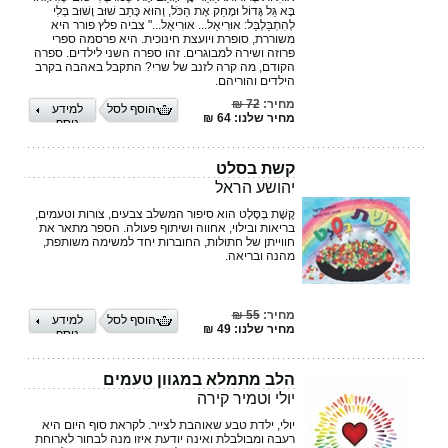
בָּא גַּל גָּדוֹל וּמָחַק אֶת הַכֹּל, וְהוּא כָּתַב שׁוּב וָשׁוּב בְּלִי
לְהִתְבַּלְבֵּל: אוּרִיאֵל... אוּרִיאֵל..." צביה פלץ פורר היא
משוררת, סופרת ויועצת חינוכית. היא פרסמה ספרי
פרוזה ושירה למבוגרים. זהו ספרה השני לילדים. ספרה
הקודם, מה קרה לזנב של שרי? התקבל באהבה בקרב
הילדים והוריהם.
מחיר:
72 ₪
הוסף לסל
למידע
מחיר שלנו: 64 ₪
נוסף
קשת בסלט
יהושע הראל
קֶשֶׁת בְּסָּלָט הוא סיפור המשלב צבעים, צורות וטעמים,
בריאות ובילוי, אחווה ושיתוף פעולה. הספר מתאר את
חווייתן של חתולות, החוברות יחד למשימה משותפת,
מהנה ובריאה.
מחיר:
55 ₪
הוסף לסל
למידע
מחיר שלנו: 49 ₪
נוסף
הלב מתמלא במגוון טעמים
יולי וטמיר קירה
יולי, ילדת טבע שאוהבת לצייר. לקראת סוף היום היא
רעבה ומבולבלת ואינה יודעת איזו מנה לבחור לארוחת