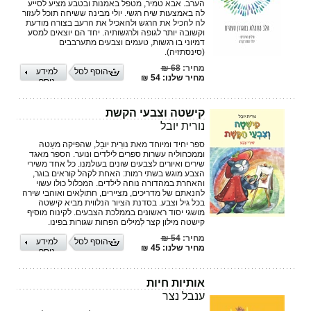
הערב. אבא טמיר, מטפל באמנות ובטבע מציע לסייע
לה באמצעות שיח רגשי. יולי מבינה ששיחה תוכל לעזור
לה להכיל את הרגש ולהאכיל את הרעב בצורה מודעת
וקשובה יותר לגופה ולרגשותיה. יחד הם יוצאים למסע
דמיוני בו רגשות, טעמים וצבעים מתערבבים
(סינסתזיה).
מחיר:
68 ₪
הוסף לסל
למידע
מחיר שלנו: 54 ₪
נוסף
קישטה וצבעי הקשת
נורית יובל
ספר יחיד ומיוחד מאת נוּרִית יוּבַל, שהפיקה מעֵטהּ
וממכחוליה עשרות ספרים לילדים ונוער. הספר מאגד
שירים ואיורים לצבעים שונים בעולמנו. כל אחד משירי
הצבע מוגש בשתי רמות: האחת לקהל קוראים בוגר,
והאחרת במהדורה נוחה לילדים. המכלול כולו עשוי
להנאתם של מדריכים, מציירים, חתולָאים ואוהבי שירה
בכל גיל וצבע. בסדנת הציור הנלווית מביא קישטה
מושגי יסוד ראשונים בממלכת הצבעים. לקינוח מוסיף
קישטה מילון קצר לַמילים הפחות שגורות בפינו.
מחיר:
54 ₪
הוסף לסל
למידע
מחיר שלנו: 45 ₪
נוסף
אותיות חיות
ענבל נצר