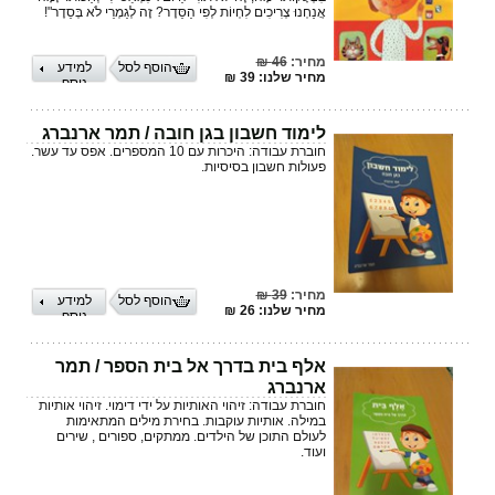
אֲנַחְנוּ צְרִיכִים לִחְיוֹת לְפִי הַסֵּדֶר? זֶה לְגַמְרֵי לֹא בְּסֵדֶר"!
מחיר:
46 ₪
הוסף לסל
למידע
מחיר שלנו: 39 ₪
נוסף
לימוד חשבון בגן חובה / תמר ארנברג
חוברת עבודה: היכרות עם 10 המספרים. אפס עד עשר.
פעולות חשבון בסיסיות.
מחיר:
39 ₪
הוסף לסל
למידע
מחיר שלנו: 26 ₪
נוסף
אלף בית בדרך אל בית הספר / תמר
ארנברג
חוברת עבודה: זיהוי האותיות על ידי דימוי. זיהוי אותיות
במילה. אותיות עוקבות. בחירת מילים המתאימות
לעולם התוכן של הילדים. ממתקים, ספורים , שירים
ועוד.