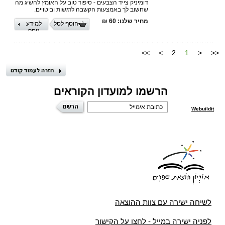
דומיניק צייד הצבעים - סיפור טוב על האומץ להשיג מה
שחשוב לך באמצעות הקשבה לרגשות וביטויים.
מחיר שלנו: 60 ₪
הוסף לסל
למידע
נוסף
>>
>
2
1
<
<<
הרשמו למועדון הקוראים
Webuildit
לשיחה ישירה עם צוות ההוצאה
לפניה ישירה במייל - לחצו על הקישור