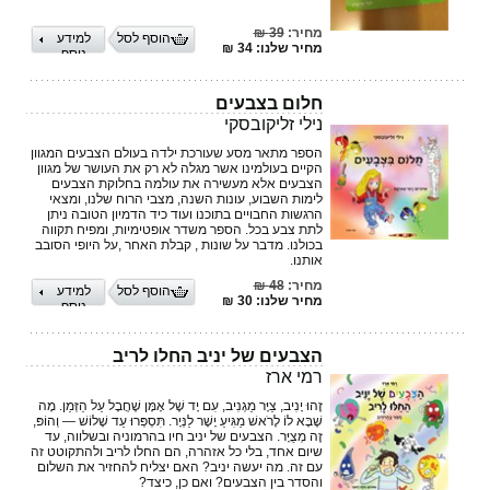
מחיר:
39 ₪
הוסף לסל
למידע
מחיר שלנו: 34 ₪
נוסף
חלום בצבעים
נילי זליקובסקי
הספר מתאר מסע שעורכת ילדה בעולם הצבעים המגוון
הקיים בעולמינו אשר מגלה לא רק את העושר של מגוון
הצבעים אלא מעשירה את עולמה בחלוקת הצבעים
לימות השבוע, עונות השנה, מצבי הרוח שלנו, ומצאי
הרגשות החבויים בתוכנו ועוד כיד הדמיון הטובה ניתן
לתת צבע בכל. הספר משדר אופטימיות, ומפיח תקווה
בכולנו. מדבר על שונות , קבלת האחר ,על היופי הסובב
אותנו.
מחיר:
48 ₪
הוסף לסל
למידע
מחיר שלנו: 30 ₪
נוסף
הצבעים של יניב החלו לריב
רמי ארז
זֶהוּ יָנִיב, צַיָּר מַגְנִיב, עִם יָד שֶׁל אָמָּן שֶׁחֲבָל עַל הַזְּמַן. מָה
שֶׁבָּא לוֹ לָרֹאשׁ מַגִּיעַ יָשָׁר לַנְּיָר. תִּסְפְּרוּ עַד שָׁלוֹשׁ — וְהוֹפּ,
זֶה מְצֻיָּר. הצבעים של יניב חיו בהרמוניה ובשלווה, עד
שיום אחד, בלי כל אזהרה, הם החלו לריב ולהתקוטט זה
עם זה. מה יעשה יניב? האם יצליח להחזיר את השלום
והסדר בין הצבעים? ואם כן, כיצד?