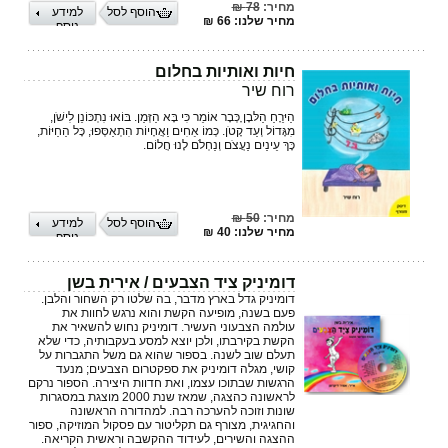
מחיר:
78 ₪
הוסף לסל
למידע
מחיר שלנו: 66 ₪
נוסף
חיות ואותיות בחלום
רוח שיר
הַיּרֵָחַ הַלּבָןָ כְּבָר אוֹמֵר כִּי בָּא הַזְּמַן. בּוֹאוּ נִתְכּוֹנֵן לִישֹׁן,
מִגָּדוֹל וְעַד קָטֹן. כְּמוֹ אַחִים וַאֲחָיוֹת הִתְאַסְּפוּ, כָּל הַחַיּוֹת,
כָּךְ עֵינַיִם נַעֲצֹם וְנַחְלֹם לָנוּ חֲלוֹם.
מחיר:
50 ₪
הוסף לסל
למידע
מחיר שלנו: 40 ₪
נוסף
דומיניק ציד הצבעים / אירית בשן
דומיניק גדל בארץ מדבר, בה שלטו רק השחור והלבן.
פעם בשנה, מופיעה הקשת והוא נרגש לחוות את
עולמה הצבעוני העשיר. דומיניק נחוש להשאיר את
הקשת בקירבתו, ולכן יוצא למסע בעקבותיה, כדי שלא
תעלם שוב לשנה. בספור שהוא גם משל התגברות על
קושי, מגלה דומיניק את ספקטרום הצבעים; מנעד
הרגשות שבתוכו עצמו, ואת חדוות היצירה. הספור נרקם
לראשונה כהצגה, שמאז שנת 2000 מוצגת במסגרות
שונות וזוכה להערכה רבה. למהדורה הראשונה
והחגיגית, מצורף גם תקליטור עם פסקול המוזיקה, ספור
ההצגה והשירים, לעידוד ההקשבה וראשית הקריאה.