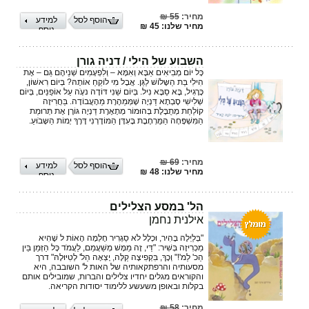
מחיר:
55 ₪
הוסף לסל
למידע
מחיר שלנו: 45 ₪
נוסף
השבוע של הילי / דניה גורן
כָּל יוֹם מְבִיאִים אַבָּא וְאִמָּא – וְלִפְעָמִים שְׁנֵיהֶם גַּם – אֶת
הִילִי בַּת הַשָּלׁוֹשׁ לַגַּן. אֲבָל מִי לוֹקֵחַ אוֹתָהּ? בְּיוֹם רִאשׁוֹן,
כָּרָגִיל, בָּא סַבָּא נִיל. בְּיוֹם שֵׁנִי דּוֹדָה נעָֹה עַל אוֹפַנַּיִם, בְּיוֹם
שְׁלִישִׁי סָבְתָא דַּנְיָה שֶׁמְּמַהֶרֶת מֵהָעֲבוֹדָה. בַּחֲרִיזָה
קוֹלַחַת מְתֻבֶּלֶת בְּהוּמוֹר מְתָאֶרֶת דַּנְיָה גּוֹרֶן אֶת תְּרוּמַת
הַמִּשְׁפָּחָה הַמֻּרְחֶבֶת בָּעִדָּן הַמּוֹדֶרְנִי דֶּרֶךְ יְמוֹת הַשָּבׁוּעַ.
מחיר:
69 ₪
הוסף לסל
למידע
מחיר שלנו: 48 ₪
נוסף
הל' במסע הצלילים
אילנית נחמן
"בְּלַיְלָה בָּהִיר, וּכְלָל לֹא סַגְרִיר חָלְמָה הָאוֹת ל שֶׁהִיא
מַכְרִיזָה בְּשִׁיר: "דַּי, זֶה מַמָּשׁ מְשַׁעֲמֵם, לַעֲמֹד כָּל הַזְּמַן בֵּין
הַכ' לַמ'!" וְכָךְ, בִּקְפִיצָה קַלָּה, יָצְאָה הַל' לְטִיּוּלָהּ" דרך
מסעותיה והרפתקאותיה של האות ל' השובבה, היא
והקוראים מגלים יחדיו צלילים והברות, שמובילים אותם
בקלות ובאופן משעשע ללימוד יסודות הקריאה.
מחיר:
58 ₪