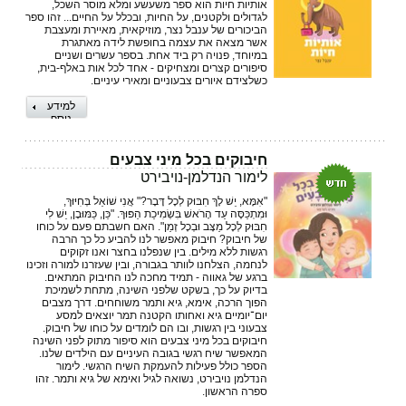
אותיות חיות הוא ספר משעשע ומלא מוסר השכל,
לגדולים ולקטנים, על החיות, ובכלל על החיים... זהו ספר
הביכורים של ענבל נצר, מוזיקאית, מאיירת ומעצבת
אשר מצאה את עצמה בחופשת לידה מאתגרת
במיוחד, פנויה רק ביד אחת. בספר עשרים ושניים
סיפורים קצרים ומצחיקים - אחד לכל אות באלף-בית,
כשלצידם איורים צבעוניים ומאירי עיניים.
למידע
נוסף
חיבוקים בכל מיני צבעים
לימור הנדלמן-נויבירט
"אִמָּא, יֵשׁ לָךְ חִבּוּק לְכָל דָּבָר?" אֲנִי שׁוֹאֵל בְּחִיּוּךְ,
וּמִתְכַּסֶּה עַד הָרֹאשׁ בִּשְׂמִיכַת הַפּוּךְ. "כֵּן, כַּמּוּבָן, יֵשׁ לִי
חִבּוּק לְכָל מַצָּב וּבְכָל זְמַן". האם חשבתם פעם על כוחו
של חיבוק? חיבוק מאפשר לנו להביע כל כך הרבה
רגשות ללא מילים. בין שנפלנו בחצר ואנו זקוקים
לנחמה, הצלחנו לוותר בגבורה, ובין שעזרנו למורה וזכינו
ברגע של גאווה - תמיד מחכה לנו החיבוק המתאים.
בדיוק על כך, בשקט שלפני השינה, מתחת לשמיכת
הפוך הרכה, אימא, גיא ותמר משוחחים. דרך מצבים
יום־יומיים גיא ואחותו הקטנה תמר יוצאים למסע
צבעוני בין רגשות, ובו הם לומדים על כוחו של חיבוק.
חיבוקים בכל מיני צבעים הוא סיפור מתוק לפני השינה
המאפשר שיח רגשי בגובה העיניים עם הילדים שלנו.
הספר כולל פעילות להעמקת השיח הרגשי. לימור
הנדלמן נויבירט, נשואה לגיל ואימא של גיא ותמר. זהו
ספרה הראשון.