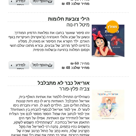
הוסף לסל
למידע
מחיר שלנו: 49 ₪
נוסף
הילי צובעת חלומות
מיטל רז-נוה
זהו סיפור שאוצר בחובו את נפלאות הדמיון המודרך.
ונשען על שבע גלגלי האנרגיה (צ'אקרות) העיקריות בגוף
האדם. ילד הקורא את הסיפור או מאזין לו, מפליג
בדמיונו לתוך מרחב של צבעים, ובורא מתוכו עולם רגשי
וקסום המלווה ברגיעה ובשלווה פנימית.
מחיר:
59 ₪
הוסף לסל
למידע
מחיר שלנו: 48 ₪
נוסף
אוריאל כבר לא מתבלבל
צביה פלץ-פורר
כשהילדים התחילו ללמוד את אותיות האלף-בית,
אוריאל התבלבל. האותיות נראו לו כמו חיות קטנות
בעלות רגליים וזנב. הילדים לעגו לו. הוריו וחברתו ניסו
לעזור לו. איך למד אוריאל לבסוף להבחין בין האותיות?
איך למד לכתוב את שמו? הספר מספר לכם איך הצליח
אוריאל להתיידד עם האותיות. אפילו על חוף הים
התאמן אוריאל בכתיבה. "כְּשֶׁהִתְחִילָה הַשֶּׁמֶשׁ לִשְׁקֹעַ,
וְהַשָּׁמַיִם נִהְיוּ כְּתֻמִּים, נָתְנָה רֹנִּי לְאוּרִיאֵל אֶת מַקֵּל
הַקַּרְטִיב שֶׁלָּהּ, וְהוּא כָּתַב עַל הַחוֹל הָרָטֹב שׁוּרָה שֶׁל
אוֹתִיּוֹת בְּרוּרוֹת. אַחַר כָּךְ חָתַם אֶת שְׁמוֹ בְּלִי שׁוּם שְׁגִיאָה.