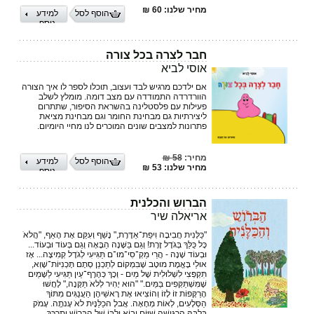
מחיר שלנו: 60 ₪
הוסף לסל
למידע
נוסף
חבר לצרה בכל צורה
אוסי לביא
אם ילדכם מרגיש לבד ועצוב, תוכלו לספר לו איך הצורה
הוורדרדה התמודדה עם מצב דומה. מומלץ לשלב
פעילות עם פלסטלינה בהשראת הסיפור, שתתרום
ליצירתיות גם מבחינת החומר וגם מבחינת מציאת
פתרונות למצבים שונים המוכרים לנו מחיי היומיום.
מחיר:
58 ₪
הוסף לסל
למידע
מחיר שלנו: 53 ₪
נוסף
הברוש והכלנית
אריאלה שיר
"כַּלָּנִית חֲבִיבָה וִיפַת־אַדֶּרֶת," נָשַׁף וְעִקֵּם אֶת הָאַף, "הֲלאֹ
כָּל כֻּלֵּךְ בְּגֹדֶל זֶרֶת! וְגַם בַּשָּׁנָה הַבָּאָה וְגַם בְּעוֹד וּבְעוֹד...
וּבְעוֹד שָׁנָה - הֲרֵי מַקְ־סִי־מוּ־ם תַּגִּיעִי לְגֹדֶל קְמִיצָה... אָז
אוּלַי בֶּאֱמֶת מוּטָב שֶׁבִּמְקוֹם לְתַכְנֵן סְתָם תָּכְנִיּוֹת־שָׁוְא,
תִּקְפְּצִי לִשְׁלוּלִית שֶׁל מַיִם - וְכָךְ כְּהֶרֶף־עַיִן תַּגִּיעִי לַשָּׁמַיִם
שֶׁמִּשְׁתַּקְּפִים בַּמַּיִם." "הוּא יָהִיר לְלאֹ תַּקָּנָה," לָחֲשׁוּ
הָרַקָּפוֹת זוֹ לָזוֹ וְהוֹצִיאוּ אֶת רָאשֵׁיהֶן הַעֲנֻגִּים מִתּוֹךְ
הַסְּלָעִים, לְאוֹת מְחָאָה. אֲבלָ הכַלַּנָּיִת לאֹ עָנתְָה. עָמֹק
בְּלִבָּהּ הִרְגִּישָׁה שֶׁיּוֹם יָבוֹא וְלִבּוֹ שֶׁל הַבְּרוֹשׁ יִתְרַכֵּךְ