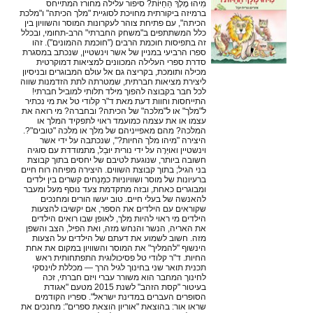
מִיהוּ מֶלֶךְ הַחַיּוֹת? סיפור עלילה מחורז המתייחס
ברמיזה ביקורתית מחויכת לסוגיית "מלך הכיתה" ו"מלכת
הכיתה", עם פתיחת צוהר לעקרונות המוסר והשוויון בין
כלל המשתתפים ב"משחק החברתי" הרב-תחומי, ובכלל
זה בתפיסות חוכמת הרבים ("חוכמת ההמונים"). זהו
ספרו הרביעי במניין של אשר וינשטיין, שנכתב במסגרת
סדרת ספרי העלילה המכוונים למציאות דמוקרטית
מכילה ותומכת, בקריצה גם אל עולם המבוגרים ובניסיון
ליצירת מציאות חברתית, שמטרתה לתת הזדמנות שווה
לכל חבר בקבוצה להפוך מילד תלותי למוביל חברתי!
התייחסות וחוות דעת מאת ד"ר קלודי טל את מי נכתיר
ל"מלך" או ל"מלכה" של הכיתה? ובחברה? מי רואה את
עצמו או את עצמה כמועמד ראוי לתפקיד המלך או
המלכה? מהם מאפייניהם של מלך או מלכה "טובים"?.
היצירה "מיהו מלך החיות?", שנכתבה על ידי אשר
וינשטיין ואוּיְרָה על ידי נורית יוּבַל, מתמודדת עם סוגיה
חשובה ביותר, שנוגעת לטיבם של יחסים בתוך קבוצת
בני הגיל; בתוך קבוצת השווים. היצירה מפיחה רוח חיים
ברעיונות של מוסר ושוויוניוּת כמַנְחים קשרים בין ילדים
ומבוגרים כאחת, ובזה מתקדמת צעד נוסף מעל ומעבר
להאנשה של בעלי חיים. טוב יעשו הורים ומחנכים
שקוראים עם הילדים את הספר, אם יקשיבו להצעות
הילדים מי ראוי להיות מלך, לאופן שבו רואים הילדים
את האריה, הנשר והנחש מזה, ואת הפיל, הצב והשפן
מזה. חשוב לשמוע את דעתם של הילדים על הצעות
הינשוף "להמליך" את המוסר והשוויון במקום את אחת
החיות. ד"ר קלודי טל פסיכולוגית התפתחותית ראש
תכנית תואר שני בחינוך לגיל הרך — מכללת לוינסקי
לחינוך המחבר הוא משורר עברי ויזם חברתי, זכה
בעיטור "קסת הזהב" לשנת 2015 מטעם "אגודת
הסופרים העברים במדינת ישראל". ספריו הקודמים
שראו אור: בהוצאת "אוריון הוצאת ספרים": מחנכים את