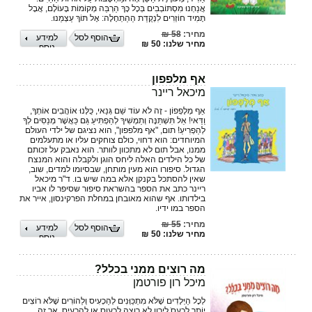
אֲנַחְנוּ מִסְתּוֹבְבִים בְּכָל כָּךְ הַרְבֵּה מְקוֹמוֹת בָּעוֹלָם, אֲבָל
תָּמִיד חוֹזְרִים לִנְקֻדַּת הַהַתְחָלָה: אֶל תּוֹךְ עַצְמֵנוּ.
מחיר:
58 ₪
הוסף לסל
למידע
מחיר שלנו: 50 ₪
נוסף
אף מלפפון
מיכאל ריינר
אַף מְלָפְפוֹן - זֶה לֹא עוֹד שֵׁם גְּנַאי, כֻּלָּנוּ אוֹהֲבִים אוֹתְךָ,
וַדַּאי! אַל תִּשְׁתַּנֶּה וְתַמְשִׁיךְ לְהַפְתִּיעַ גַּם כַּאֲשֶׁר מְנַסִּים לְךָ
לְהַפְרִיעַ! תום, "אף מלפפון", הוא נציגם של ילדי העולם
המיוחדים: הוא דחוי, כולם צוחקים עליו או מתעלמים
ממנו, אבל תום לא מתכוון לוותר. הוא נאבק על זכותם
של כל הילדים האלה ליחס הוגן ולקבלה והוא המנצח
הגדול. סיפורו הוא מעין מותחן, שבסיומו למדים, שוב,
שאין להסתכל בקנקן אלא במה שיש בו. ד"ר מיכאל
ריינר כתב את הספר בהשראת סיפור שסיפר לו אביו
בילדותו. אף שהוא מאובחן במחלת הפרקינסון, אייר את
הספר במו ידיו.
מחיר:
55 ₪
הוסף לסל
למידע
מחיר שלנו: 50 ₪
נוסף
מה רוצים ממני בכלל?
מיכל רון פורטמן
לְכָל הַיְּלָדִים שֶׁלֹּא מִתְכַּוְּנִים לְהַכְעִיס וְלַהוֹרִים שֶׁלֹּא רוֹצִים
יוֹתֵר לִכְעסֹ לירון לא רוצה לכעוס או להכעיס, אך זה