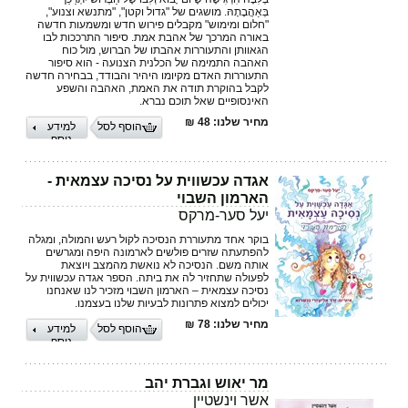
בְּאַהֲבָתָהּ. מושגים של "גדול וקטן", "מתנשא וצנוע",
"חלום ומימוש" מקבלים פירוש חדש ומשמעות חדשה
באורה המרכך של אהבת אמת. סיפור התרככות לבו
הגאוותן והתעוררות אהבתו של הברוש, מול כוח
האהבה התמימה של הכלנית הצנועה - הוא סיפור
התעוררות האדם מקיומו היהיר והבודד, בבחירה חדשה
לקבל בהוקרת תודה את האמת, האהבה והשפע
האינסופיים שאל תוכם נברא.
מחיר שלנו: 48 ₪
הוסף לסל
למידע
נוסף
אגדה עכשווית על נסיכה עצמאית -
הארמון השבוי
יעל סער-מרקס
בוקר אחד מתעוררת הנסיכה לקול רעש והמולה, ומגלה
להפתעתה שזרים פולשים לארמונה היפה ומגרשים
אותה משם. הנסיכה לא נואשת מהמצב ויוצאת
לפעולה שתחזיר לה את ביתה. הספר אגדה עכשווית על
נסיכה עצמאית – הארמון השבוי מזכיר לנו שאנחנו
יכולים למצוא פתרונות לבעיות שלנו בעצמנו.
מחיר שלנו: 78 ₪
הוסף לסל
למידע
נוסף
מר יאוש וגברת יהב
אשר וינשטיין