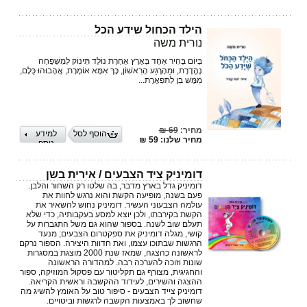
הילד הכחול שידע הכל
נורית משה
בְּיוֹם בָּהִיר אֶחָד בְּאֶרֶץ אַחֶרֶת נוֹלַד תִּינוֹק לְמִשְׁפָּחָה
נֶהֱדֶרֶת, וּמֵהָרֶגַע הָרִאשׁוֹן, כָּךְ אִמָּא אוֹמֶרֶת, אֲהָבוּהוּ כֻּלָּם,
מַמָּשׁ בֵּן לְתִפְאֶרֶת...
מחיר:
69 ₪
הוסף לסל
למידע
מחיר שלנו: 59 ₪
נוסף
דומיניק ציד הצבעים / אירית בשן
דומיניק גדל בארץ מדבר, בה שלטו רק השחור והלבן.
פעם בשנה, מופיעה הקשת והוא נרגש לחוות את
עולמה הצבעוני העשיר. דומיניק נחוש להשאיר את
הקשת בקירבתו, ולכן יוצא למסע בעקבותיה, כדי שלא
תעלם שוב לשנה. בספור שהוא גם משל התגברות על
קושי, מגלה דומיניק את ספקטרום הצבעים; מנעד
הרגשות שבתוכו עצמו, ואת חדוות היצירה. הספור נרקם
לראשונה כהצגה, שמאז שנת 2000 מוצגת במסגרות
שונות וזוכה להערכה רבה. למהדורה הראשונה
והחגיגית, מצורף גם תקליטור עם פסקול המוזיקה, ספור
ההצגה והשירים, לעידוד ההקשבה וראשית הקריאה.
דומיניק צייד הצבעים - סיפור טוב על האומץ להשיג מה
שחשוב לך באמצעות הקשבה לרגשות וביטויים.