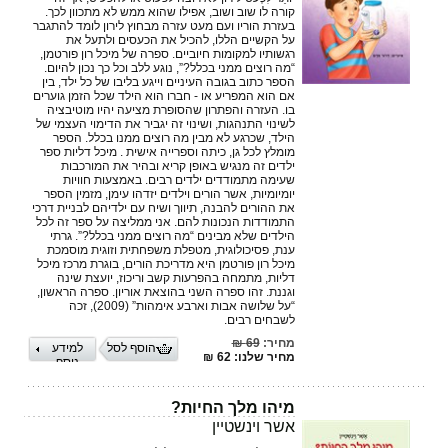
קורה לו שוב ושוב, אפילו שהוא ממש לא מתכוון לכך.
בעזרת הוריו ועם מעט עזרה מבחוץ לירון לומד להתגבר
על הקשיים הללו, להכיל את הכעסים ולתעל את
רגשותיו למקומות חיוביים. ספרה של מיכל רון פורטמן,
“מה רוצים ממני בכלל?”, נוגע ללב וכל כך נכון להיום.
הספר כתוב בגובה העיניים וייגע בליבו של כל ילד, בין
אם הוא המפריע או - חברו הוא הילד שכל הזמן גוערים
בו. העזרה והפתרון שהסופרת מציעה יהיו מוטיבציה
לשינוי התנהגות, ושינוי זה יגביר את הדימוי העצמי של
הילד, שכרגע לא מבין מה רוצים ממנו בכלל. הספר
מומלץ לכל גן, כיתה וספרייה אישית . מיכל דליות ספר
ילדים זה מנגיש באופן קריא ובהיר את המורכבות
שעימה מתמודדים ילדים רבים. באמצעות חוויות
יומיומיות, אשר הורים וילדים יזדהו עימן, מזמין הספר
את ההורים להבנה, תיווך ושיח עם ילדיהם לבניית דרכי
התמודדות הנכונות להם. אני ממליצה על ספר זה לכל
הילדים שלא מבינים “מה רוצים ממני בכלל?”. גרתי
ענת, פסיכולוגית, מטפלת משפחתית וזוגית מוסמכת
מיכל רון פורטמן היא מדריכת הורים, בוגרת מרכז מיכל
דליות, מתמחה בהפרעות קשב וריכוז, יועצת שינה
וגננת. זהו ספרה השני בהוצאת אוריון. ספרה הראשון,
“על שלושה אבות וארבע אימהות” (2009), זכה
לשבחים רבים.
מחיר:
69 ₪
הוסף לסל
למידע
מחיר שלנו: 62 ₪
נוסף
מיהו מלך החיות?
אשר וינשטיין