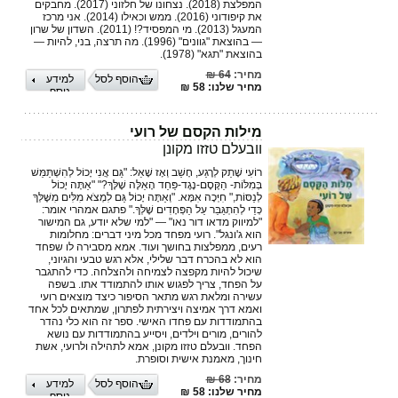
המפלצת (2018). נצחונו של חלזוני (2017). מחבקים
את קיפודוני (2016). ממש וכאילו (2014). אני מרכז
המעגל (2013). מי המפסיד?! (2011). השדון של שרון
— בהוצאת "גוונים" (1996). מה תרצה, בני, להיות —
בהוצאת "תגא" (1978).
מחיר:
64 ₪
הוסף לסל
למידע
מחיר שלנו: 58 ₪
נוסף
מילות הקסם של רועי
וובעלם טזזו מקונן
רוֹעִי שָׁתַק לְרֶגַע, חָשַׁב וְאָז שָׁאַל: "גַּם אֲנִי יָכוֹל לְהִשְׁתַּמֵּשׁ
בְּמִלּוֹת- הַקֶּסֶם-נֶגֶד-פַּחַד הָאֵלֶּה שֶׁלָּךְ?" "אַתָּה יָכוֹל
לְנַסּוֹת," חִיְּכָה אִמָּא. "וְאַתָּה יָכוֹל גַּם לִמְצֹא מִלִּים מִשֶּׁלְּךָ
כְּדֵי לְהִתְגַּבֵּר עַל הַפְּחָדִים שֶׁלְּךָ." פתגם אמהרי אומר:
"למיווק מדאו דור נאו" — "למי שלא יודע, גם המישור
הוא ג'ונגל". רועי מפחד מכל מיני דברים: מחלומות
רעים, ממפלצות בחושך ועוד. אמא מסבירה לו שפחד
הוא לא בהכרח דבר שלילי, אלא רגש טבעי והגיוני,
שיכול להיות מקפצה לצמיחה ולהצלחה. כדי להתגבר
על הפחד, צריך לפגוש אותו להתמודד אתו. בשפה
עשירה ומלאת רגש מתאר הסיפור כיצד מוצאים רועי
ואמא דרך אמיצה ויצירתית לפתרון, שמתאים לכל אחד
בהתמודדות עם פחדו האישי. ספר זה הוא כלי נהדר
להורים, מורים וילדים, ויסייע בהתמודדות עם נושא
הפחד. וובעלם טזזו מקונן, אמא לתהילה ולרועי, אשת
חינוך, מאמנת אישית וסופרת.
מחיר:
68 ₪
הוסף לסל
למידע
מחיר שלנו: 58 ₪
נוסף