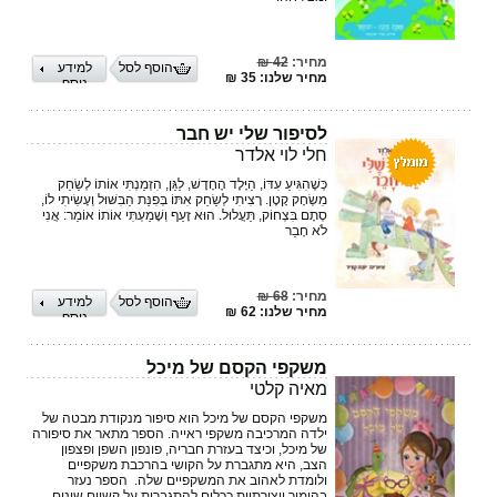
מחיר:
42 ₪
הוסף לסל
למידע
מחיר שלנו: 35 ₪
נוסף
לסיפור שלי יש חבר
חלי לוי אלדר
כְּשֶׁהִגִּיעַ עִדּוֹ, הַיֶּלֶד הֶחָדָשׁ, לַגַּן, הִזְמַנְתִּי אוֹתוֹ לְשַׂחֵק
מִשְׂחָק קָטָן. רָצִיתִי לְשַׂחֵק אִתּוֹ בְּפִנַּת הַבִּשּׁוּל וְעָשִׂיתִי לוֹ,
סְתָם בִּצְחוֹק, תַּעֲלוּל. הוּא זָעַף וְשָׁמַעְתִּי אוֹתוֹ אוֹמֵר: אֲנִי
לֹא חָבֵר
מחיר:
68 ₪
הוסף לסל
למידע
מחיר שלנו: 62 ₪
נוסף
משקפי הקסם של מיכל
מאיה קלטי
משקפי הקסם של מיכל הוא סיפור מנקודת מבטה של
ילדה המרכיבה משקפי ראייה.‏ הספר מתאר את סיפורה
של מיכל, וכיצד בעזרת חבריה, פונפון השפן ופצפון
הצב, היא מתגברת ‏על הקושי בהרכבת משקפיים
ולומדת לאהוב את המשקפיים שלה. ‏ הספר נעזר
בהומור ויצירתיות ככלים להתגברות על קשיים שונים,