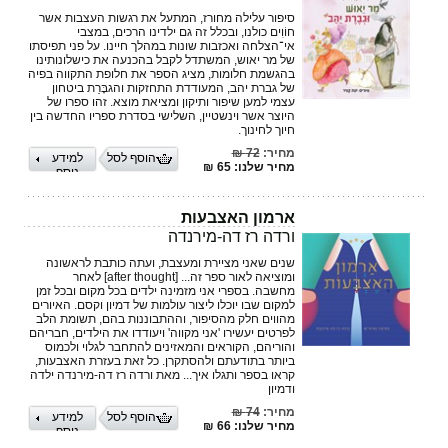
סיפור עלילה מחורז, המתעל את רגשות העצבות אשר
חוֹוִים כולנו, ובכלל זה גם ילדינו הרכים, במצבי
אי־הצלחה ואכזבות שונות במהלך חיינו. על פני תפיסתו
של מר יאוש, המשתדל לקבל בהכנעה את כישלונותינו
בהגשמת חלומות, מציג הספר את חלופת התקווה בפיה
של גברת יהב, המעודדת התחזקות והגבָּרַת ביטחון
עצמי למען שיפור ותיקון ומציאת מוצא. זהו ספרו של
היוצר אשר וינשטיין, השלישי בסדרת ספריו החדשה בין
חיוך לחינוך.
מחיר:
72 ₪
הוסף לסל
למידע
מחיר שלנו: 65 ₪
נוסף
ארמון האצבעות
ורדה רז דה-מירנדה
שנים שאני מציירת ומעצבת, ועתה כותבת לראשונה
ומוציאה לאור ספר זה... [after thought] לאחר
מחשבה. בספרי אני מזמינה ילדים בכל מקום ובכל זמן
למקום שבו יוכלו ליצור עולמות של דמיון וקסם. האיורים
מהווים חלק מהסיפור, וההתבוננות בהם, תשומת הלב
לפרטים יעשירו 'אני מקווה' ויעודדו את הילדים, חבריהם
והוריהם, הקוראים והמאזינים להתחבר לגלוי ולכמוס
ביותר בתודעתם ולהסתקרן. כל זאת בעזרת האצבעות,
קראו בספר ותגלו איך... מאת ורדה רז דה-מירנדה ילדה
ודמיון
מחיר:
74 ₪
הוסף לסל
למידע
מחיר שלנו: 66 ₪
נוסף