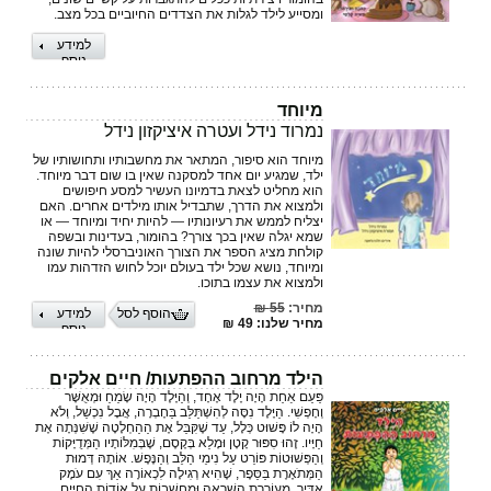
ומסייע לילד לגלות את הצדדים ‏החיוביים בכל מצב.‏
למידע
נוסף
מיוחד
נמרוד נידל ועטרה איציקזון נידל
מיוחד הוא סיפור, המתאר את מחשבותיו ותחושותיו של
ילד, שמגיע יום אחד למסקנה שאין בו שום דבר מיוחד.
הוא מחליט לצאת בדמיונו העשיר למסע חיפושים
ולמצוא את הדרך, שתבדיל אותו מילדים אחרים. האם
יצליח לממש את רעיונותיו — להיות יחיד ומיוחד — או
שמא יגלה שאין בכך צורך? בהומור, בעדינות ובשפה
קולחת מציג הספר את הצורך האוניברסלי להיות שונה
ומיוחד, נושא שכל ילד בעולם יוכל לחוש הזדהות עמו
ולמצוא את עצמו בתוכו.
מחיר:
55 ₪
הוסף לסל
למידע
מחיר שלנו: 49 ₪
נוסף
הילד מרחוב ההפתעות/ חיים אלקים
פַּעַם אַחַת הָיָה יֶלֶד אֶחָד, וְהַיֶּלֶד הָיָה שָׂמֵחַ וּמְאֻשָּׁר
וְחָפְשִׁי. הַיֶּלֶד נִסָּה לְהִשְׁתַּלֵּב בַּחֶבְרָה, אֲבָל נִכְשַׁל, וְלֹא
הָיָה לוֹ פָּשׁוּט כְּלָל, עַד שֶׁקִּבֵּל אֶת הַהַחְלָטָה שֶׁשִּׁנְּתָה אֶת
חַיָּיו. זֶהוּ סִפּוּר קָטָן וּמָלֵא בְּקֶסֶם, שֶׁבְּמִלּוֹתָיו הַמְּדֻיָּקוֹת
וְהַפְּשׁוּטוֹת פּוֹרֵט עַל נִימֵי הַלֵּב וְהַנֶּפֶשׁ. אוֹתָהּ דְּמוּת
הַמְּתֹאֶרֶת בַּסֵּפֶר, שֶׁהִיא רְגִילָה לִכְאוֹרָה אַךְ עִם עֹמֶק
אַדִּיר, מְעוֹרֶרֶת הַשְׁרָאָה וּמַחְשָׁבוֹת עַל אוֹדוֹת הַחַיִּים.