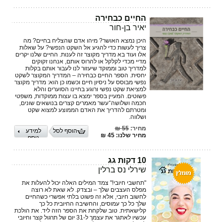
החיים כבחירה
יאיר בן-חור
היכן נמצא האושר? מיהו אדם שהצליח בחיים? מה
צריך לעשות כדי להגיע אל השקט הנפשי? על שאלות
אלו ועוד בא מדריך מקוצר זה לענות. החיים שלנו יקרים
מדיי מכדי לקלקל או להרוס אותם, אנחנו זקוקים
למדריך טוב וממוקד שיעזור לנו לעבור אותם בקלות
יחסית. הספר החיים כבחירה – המדריך המקוצר לשקט
נפשי מבוסס על ניסיון חיים וכשמו כן הוא: מדריך מקוצר
למציאת שקט נפשי ורוגע בחיינו הסוערים והלא
פשוטים. המעיין בספר ימצא בו עצות ממוקדות, משפטי
חכמה ושלושה־עשר מאמרים קצרים בנושאים שונים,
ומטרתם להדריך את האדם הממוצע למצוא שקט
ושלווה.
מחיר:
55 ₪
הוסף לסל
למידע
מחיר שלנו: 45 ₪
נוסף
10 דקות גג
שירלי נס ברלין
"תחשבי חיובי!" צמד המילים האלה יכול להעלות את
מפלס העצבים שלך – ובצדק. לא שאת לא רוצה
לחשוב חיובי, אלא זה פשוט בלתי אפשרי כשהחיים
שלך כל כך עמוסים, והחשיבה החיובית כל כך
קלישאתית. טוב שלקחת את הספר הזה ליד. את הולכת
עכשיו לאתגר את עצמך ל-31 יום של תרגול קצר וחיובי