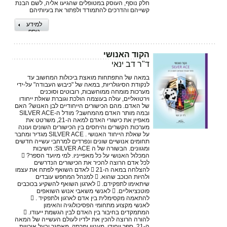
חלק נוסף, העוסק במטופלים שהגיעו אליה, לשם הבנת
קשייהם והדרכים להתמודד ולפתור את בעיותיהם
למידע
נוסף
הקוד האנושי
ד"ר דב ינאי
במאה של התפתחות מואצת ביכולות המחשוב עד
לנקודת הסיגולריות, במאה של "כיבוש העבודה" על-ידי
מערכות מומחה ממוחשבות, רובוטים וסוכנים
וירטואליים, עולה בעוצמה הולכת וגוברת שאלת ייחודו
של האדם. מהם הכישורים הייחודיים לבן האנוש? האם
ובמה מותר האדם מהמחשב? מודל ה-SILVER ACE
מאפיין את כישורי האדם למאה ה-21, משרטט את
מערכות הקשרים והיחסים בין הכישורים השונים ועונה
על שאלת הייחוד האנושי . SILVER ACE מגדיר ומחבר
תחומים אנושיים שונים ונפרדים למרחבי עשייה חדשים
ומגוונים. הבשורה של ה SILVER ACE: חשיבות
המכלול האנושי על כל מאפייניו. למי מיועד הספר? 
לכל אדם הרוצה להכיר את הכישורים הנדרשים
להצלחה במאה ה-21  לאדם השואף לפתח את עצמו
ולהיות הכוכב שהוא.  למנהל המחפש עובדים
שיתאימו לתפקידם.  לארגון השואף להשקיע בכוכבים
פוטנציאליים.  לאנשי משאבי אנוש השואפים
להתאמה מקסימלית בין אדם לארגון ולתפקיד . 
לאנשי מקצוע מתחומי הפסיכולוגיה והאימון
המתמקדים בחיבור בין האדם לבין הגשמת ייעודו. 
להורה הרוצה להכין את ילדיו לעולם העשייה של המאה
ה-21. ספר ייחודי, מעניין ומרתק, מאתגר ובעל איכויות,