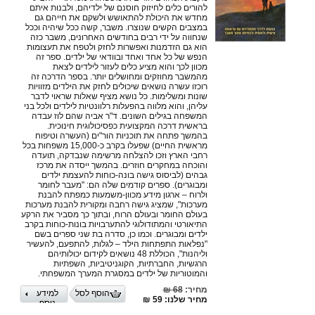
להורים כלים לחיזוק חוסנם של ילדיהם, ולבנות איתם
מחדש את היכולת להתאושש ולשקם את חייהם גם
במצבים הקשים שנוצרו. משבר, קשה ככל שיהיה וככל
שנחווה על ידי רבים בחודשים האחרונים, משבר כזה
הוא גם הזדמנות ואפשרות לחזק ולטפח את תעצומות
הנפש של כל אחד ואחד ובוודאי של ילדים. ספר זה
מכוון לכך והוא מציע כלים לעזור לילדים לצאת
מהמשבר מחוזקים ומחושלים יותר. בספר הדרכה זה
רוכזו עשרה נושאים שיכולים לחזק את הילדים מזוויות
שונות ומשלימות. כל נושא מציף שאלות שראוי לדבר
עליהן, והוא מלווה בהפעלות רלוונטיות לילדים ולכל בני
המשפחה בגילים השונים. ד"ר אביה שהם לוז עבדה
בראשית דרכה המקצועית כפסיכולוגית חינוכית.
בהמשך פתחה את תוכניות הור"ים (העשרה וטיפוח
מראשית החיים) שפעלו בקרב כ-15,000 משפחות בכל
רחבי הארץ וזכו להצלחה מרשימה שנבדקה, תועדה
והוכחה במחקרים חוזרים. בהמשך ייסדה את מרכז
גבהים (לביסוס גישה בונה-כוחות להעצמת ילדים
ומבוגרים). ספרים קודמים שלה הם: "מעבר לחומר
ולרוח – ארגון מידע מכוון-משמעות כמפתח להבנת
מערכות", שמציג גישה רחבה ומקורית להבנת מערכות
בעולם החומר ובעולם הרוח, ובתוך כך מסביר את הרקע
התיאורטי והמתודולוגי להתערבויות בונות-כוחות בקרב
ילדים ומבוגרים. וכמו כן, סדרה בת שני ספרים בשם
"נפלאות התפתחות הילד – לגלות, להתפעם, להעשיר
וליהנות", הכוללת 48 נושאים לקידום יכולותיהם
הרגשיות, החברתיות, הקוגניטיביות, השפתיות
והמוטוריות של ילדים במסגרת המערך המשפחתי.
מחיר:
68 ₪
הוסף לסל
למידע
מחיר שלנו: 59 ₪
נוסף