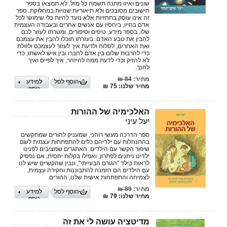
שונים ואיזו מתנה תשמח כל מזל. לא תמצאו בספר
חישובים מסובכים ולא תיאוריות שנויות במחלוקת. ספר
זה אינו עוסק בתחזיות אלא נועד להיות כלי שימושי לכל
אדם בחייו, ביחסיו עם אנשים אחרים ובעבודה העצמית
שלו. בספר מידע, טיפים וסיפורים, ומטרתו לעזור לכם
להבין את טבע האדם. בעזרתו תוכלו להבין את עצמכם
ואת האחרים, לסלוח ולדעת איך לעזור לעצמכם ולזולת
כדי להרבות שלום בין אדם לחברו ובין איש לאשתו, כדי
לא להזיק וכדי לדעת ממה להיזהר, איך לפייס ואיך
לחנך.
מחיר:
84 ₪
הוסף לסל
למידע
מחיר שלנו: 75 ₪
נוסף
האלכימיה של ההורות
יעל עיני
ספר הדרכה מעשי רוחני, שמעניק להורים שמתקשים
בהתנהלות עם ילדיהם כלים להתפתחות עצמית לשם
שיפור הקשר עם הילדים. האתגרים שמציבים לפנינו
ילדינו ניתנים לפתרון, ואפילו בקלות יחסית, אם נפסיק
לראות בילד "הגורם הבעייתי", ונבין שהקשיים שיש לנו
עם הילדים הם הזמנה להתבוננות וחקירה עצמית,
לצמיחה והתפתחות אישית שלנו, ההורים.
מחיר:
89 ₪
הוסף לסל
למידע
מחיר שלנו: 79 ₪
נוסף
מדיטציה עושה לי את זה