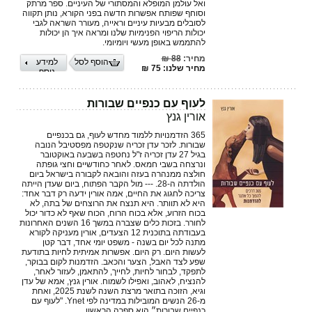
ואל עולמן המופלא והמסתורי של העיניים. ספר מרתק
וסוחף שפותח אפשרות חדשה בפני הקורא, נותן תקווה
לסובלים מבעיות עיניים וראייה, מעורר השראה לגבי
יכולות הריפוי הפנימיות שלנו ומראה איך הן יכולות
להתממש באופן מעשי ויומיומי.
מחיר:
88 ₪
הוסף לסל
למידע
מחיר שלנו: 75 ₪
נוסף
לעוף עם כנפיים שבורות
אורין גנץ
365 הזדמנויות ללמוד מחדש לעוף, גם בכנפיים
שבורות. לזכר עדן זכריה שנקטפה מפסטיבל הנובה
בגיל 27 עדן זכריה ז"ל נחטפה בשבעה באוקטובר
ונרצחה בשבי חמאס. לאחר כחודשיים וחצי גופתה
חולצה ממנהרה בעזה והובאה לקבורה בישראל ביום
הולדתה ה-28. --- מול הקבר הפתוח, ביום שעדן הייתה
צריכה לחגוג את החיים, אמה אורין ידעה רק דבר אחד:
היא לא תוותר. היא תנצח את הרוצחים של בתה, לא
בכוח הזרוע, אלא בכוח הרוח, הכוח שאף לא כדור יכול
לחורר. בזכות כלים שצברה במשך 16 השנים האחרונות
בעבודתה בתוכנית 12 הצעדים, אורין מעניקה לקורא
מתנה לכל יום בשנה - משפט יומי אחד, דבר קטן
לעשות היום. רק היום. אפשרות אמיתית לחיות בתודעת
שפע לצד האבל, הצער והכאב. הזדמנות לקום בבוקר,
לתפקד, לבחור לחיות, לחייך, להתאמן, לעזור לאחר,
להנציח, לאהוב, ואפילו לשמוח. אורין גנץ, אמא של עדן
וגיא, הזוכה בתואר מרצת השנה לשנת 2025, ואחת
מ-26 הנשים המובילות במדינה לפי Ynet. "לעוף עם
כנפיים שבורות״ הוא ספרה הראשון.