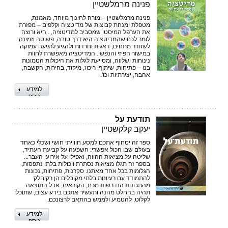
פנינה מרמלשטיין
פנינה מרמלשטיין – מורה לחינוך מיוחד, מאמנת,
מטפלת ומנחת קבוצות של מדיטציה וקלפים – מפזרת
את הערפל המיסטי שמסביב למדיטציה, . היא ורוצה
לומר לכם שהמדיטציה היא דרך טובה, פשוטה וזמינה
לשחרר מתחים, דאגות וחרדות ולהגיע לרגיעה עמוקה
במישור הפיזי והנפשי. המדיטציה מאפשרת לחוות
נינוחות ושלווה, ומסייעת לגלות את היכולות הטמונות
בנו – פתיחות, שיתוף, ריכוז, מיקוד, בהירות, הקשבה,
אהבה, יצירתיות וכו'.
למידע
נוסף
תודעת על
יעקב קלקשטיין
ספר זה יסחוף אתכם למסע חווייתי חושי ושכלי כאחד
בעולם שבו הכול אפשרי: השפעה על קביעת העתיד,
שליטה על מציאות ההווה, ואפילו על אירועי העבר...
בספר זה תגלו מציאות נסתרת ויכולות בלתי נתפסות,
הגלומות בכל אחד מאתנו. סקרנות, פתיחות, נכונות
להתמודד עם רעיונות בלתי מקובלים הן רק חלק
מהתכונות הנדרשות מכם, הקוראים; אבל התוצאה
תהיה בהחלט מהנה ותעשיר אתכם בידע עצום, שתוכלו
לקלוט, להטמיע ולממש בהתאם לרצונכם.
למידע
נוסף