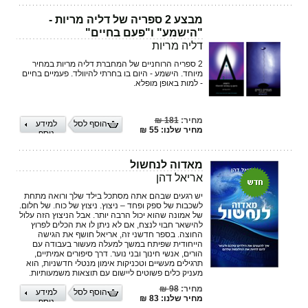
מבצע 2 ספריה של דליה מריות -
"הישמע" ו"פעם בחיים"
דליה מריות
2 ספריה הרוחניים של המחברת דליה מריות במחיר
מיוחד. הישמע - היום בו בחרתי להיוולד. פעמיים בחיים
- למות באופן מופלא.
מחיר:
181 ₪
הוסף לסל
למידע
מחיר שלנו: 55 ₪
נוסף
מאדוה לנחשול
אריאל דהן
יש רגעים שבהם אתה מסתכל בילד שלך ורואה מתחת
לשכבות של ספק ופחד – ניצוץ. ניצוץ של כוח. של חלום.
של אמונה שהוא יכול הרבה יותר. אבל הניצוץ הזה עלול
להישאר חבוי לנצח, אם לא ניתן לו את הכלים לפרוץ
החוצה. בספר חדשני זה, אריאל חושף את הגישה
הייחודית שפיתח במשך למעלה מעשור בעבודה עם
הורים, אנשי חינוך ובני נוער. דרך סיפורים אמיתיים,
תרגילים מעשיים וטכניקות אימון מנטלי חדשניות, הוא
מעניק כלים פשוטים ליישום עם תוצאות משמעותיות.
מחיר:
98 ₪
הוסף לסל
למידע
מחיר שלנו: 83 ₪
נוסף