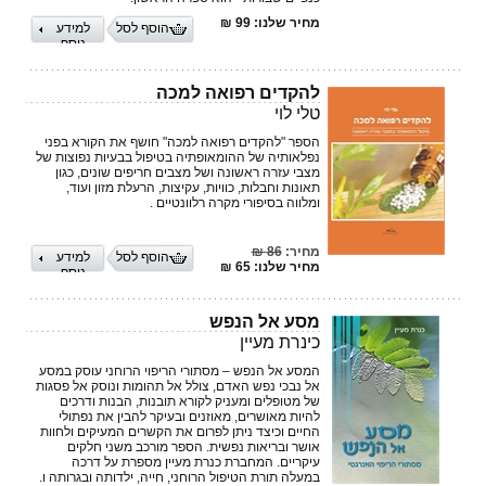
מחיר שלנו: 99 ₪
הוסף לסל
למידע
נוסף
להקדים רפואה למכה
טלי לוי
הספר "להקדים רפואה למכה" חושף את הקורא בפני
נפלאותיה של ההומאופתיה בטיפול בבעיות נפוצות של
מצבי עזרה ראשונה ושל מצבים חריפים שונים, כגון
תאונות וחבלות, כוויות, עקיצות, הרעלת מזון ועוד,
ומלווה בסיפורי מקרה רלוונטיים .
מחיר:
86 ₪
הוסף לסל
למידע
מחיר שלנו: 65 ₪
נוסף
מסע אל הנפש
כינרת מעיין
המסע אל הנפש – מסתורי הריפוי הרוחני עוסק במסע
אל נבכי נפש האדם, צולל אל תהומות ונוסק אל פסגות
של מטופלים ומעניק לקורא תובנות, הבנות ודרכים
להיות מאושרים, מאוזנים ובעיקר להבין את נפתולי
החיים וכיצד ניתן לפרום את הקשרים המעיקים ולחוות
אושר ובריאות נפשית. הספר מורכב משני חלקים
עיקריים. המחברת כנרת מעיין מספרת על דרכה
במעלה תורת הטיפול הרוחני, חייה, ילדותה ובגרותה ו.