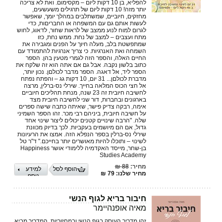
להפליא, בן 10 דקות ליום – מקסימום. ואת לא צריכה
יותר מזה! 10 דקות ליום של תרגילים משעשעים,
מחזקים, חיוביים, שמשתלבים במהלך יומך, שאפשר
לעשות אותם גם עם המשפחה או החבריםות, כדי
לגרום למוח לנוע ממצב של לראות שחור, לדאוג, לחוש
מתח ועצבים – למצב של נחת. ממש נחת, כזו
שמתפשטת בלב, מעלה חיוך על הפנים ומגבירה את
השמחה ואת האנרגיות. כי צריך אנרגיות להתמודד עם
החיים האלה, והספר הזה לגמרי מטעין בהן. הספר
כתוב בלשון נקבה. אבל גם אם אתה הוא זה שלקח את
הספר ליד, אל דאגה. הספר מדבר לכולםן. נכון יותר,
מדברת לכולםן... 31 יום, 10 דקות גג – והפתח נפתח
אל חצי הכוס המלאה בחייך. שירלי נס-ברלין, מרצה
לחשיבה חיובית זה 23 שנה, מנחת תהליכים חיוביים
בארגונים ובחברות, דור שני לחשיבה חיובית מצד
אימה, רבקה צדיק פישר, שאיתה כתבה שישה ספרים
על חשיבה חיובית, ביניהם רבי מכר. זהו הספר השמיני
שלה. "הרבה שינויים קטנים יכולים ליצור שינוי אחד
גדול, אם הם מיושמים בעקביות. לכך בדיוק מכוונת
שירלי נס-ברלין בספר הנפלא הזה. אמצו את הרעיונות
לשינוי – ותוכלו להיות מאושרים יותר בחייכם." ד"ר טל
בן-שחר, מייסד האקדמיה ללימודי אושר Happiness
Studies Academy
מחיר:
88 ₪
הוסף לסל
למידע
מחיר שלנו: 79 ₪
נוסף
חיבור בריא לגוף הנשי
מאיה אופנהיימר
זהו מדריך העוסק בגוף הנשי ובמחזוריות. המדריך מביא