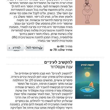
זווית ראייה חדשה על התמודדות עם המחזור החודשי
ועל סוגיות הקשורות לגוף. מטרת הספר היא לתת לך
הבנה, כלים ותחושת שליטה בכל הנוגע להתמודדות
עם הגוף שלך. כנשים, עלינו לקבל את גופנו כפי שהוא
ולאמץ אותו אלינו. מגיע לנו ריפוי. הספר משלב בין
תרבויות קדומות לתיאוריות עכשוויות. אני מקווה
שהספר יהיה חלק מהמסע שלך לחיבור עם עצמך.
מאיה אופנהיימר היא מדריכה ומרצה למגדר, מאמנת
אישית לתזונה אינטגרטיבית ומלווה נשים למחזוריות
קלה בשיטת שרמן. בעלת תואר ראשון בחינוך
ופילוסופיה, בוגרת המכון לתזונה אינטגרטיבית (IIN)
וסטודנטית לתואר שני במגדר.
מחיר:
88 ₪
הוסף לסל
למידע
מחיר שלנו: 79 ₪
נוסף
להקשיב לעיניים
ענת אקסלרוד
"להקשיב לעיניים" הוא קובץ סיפורים אמיתיים על
אנשים רגילים ופתרון יוצא דופן לבעיות עיניים וראייה.
סיפורים אישיים, מרגשים ונוגעים ללב על ההחלמה
שבאה מתוך הקשבה פנימה, והבנה של המסר
שהעיניים מבקשות להעביר לנו. בעשרים שנותיה
כמטפלת ומורה פיתחה ענת אקסלרוד את שיטת
"להקשיב לעיניים", זאת לאחר שפגשה אלפי זוגות
עיניים שסיפרו לה את סיפורן והראו לה את הדרך
שבעליהן יכולים לעשות כדי להחלים, גם במקרים
שהרפואה המערבית לא מוצאת להם פתרון. בסגנונה
הישיר והקולח לוקחת אותנו ענת איתה אל הקליניקה