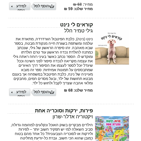
מחיר:
68 ₪
הוסף לסל
למידע
מחיר שלנו: 59 ₪
נוסף
קוראים לי נינט
גילי טמיר הלל
נינט (נינה), כלבת הפיטבול הוורדרדה, מתארת את
עולמה ומשתפת בשגרת חייה מנקודת מבטה, בספר
שבא מאהבה. זהו סיפרה הראשון של גילי, שנכתב
כמתנה להולדת נכדה הראשון עוד טרם הולדתו
ומוקדש לו. הספר נכתב כאשר בעיני רוחה ראתה גילי
את עצמה מקריאה לנכדה סיפור לפני השינה וככל
שיגדל יוכל לספר לעצמו את הסיפור דרך האיורים
שמתבססים על תמונות אמיתיות. ספר זה מובא
מעייניה של נינה, כלבת הפיטבול במשפחה אך בעצם
מבטא תחושות של ילד, ובעל מסרים חמים, מחבקים
ומלאי אהבה שצריך לקבל ולחוש כל ילד.
מחיר שלנו: 68 ₪
הוסף לסל
למידע
נוסף
פירות, ירקות וסוכריה אחת
ויקטוריה אדלר-שרון
הילדים מבקרים בשוק האוכל ונקלעים למהומה גדולה,
סביב השאלה למי יש תפקיד חשוב יותר – לפירות
ולירקות או לסוכריה הצבעונית? כל אחד מהם בטוח
כמובן שהוא הכי חשוב. גברת כל-יודעת מחליטה