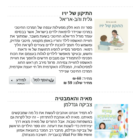
התיקון של יויו
גלית והב-אריאל
ספר זה הוא חלק מפעילות ענפה של המרכז החינוכי
במרכז שניידר לרפואת ילדים בישראל, אשר בבסיסו
עומד מודל הדיאלוג החינוכי בשעת משבר, שמתווך את
חוויית האשפוז לילד והוריו באופן מקצועי, מיטבי ומדויק,
ומשמש כלי תומך להכנת ילדים צעירים לקראת הליך
רפואי. הסיפור מסייע להפיג תחושות של אי ודאות
וחשש, ובעיקר מאפשר לילדים לגלות בעצמם את הכוח
הפנימי להתמודד עם מצבים חדשים ולהפוך את חוויית
האשפוז לחוויית צמיחה. פרופ' מירב חן ראש החוג
לפסיכולוגיה, המכללה האקדמית תל חי יועצת אקדמית,
המרכז החינוכי שניידר
מחיר:
68 ₪
הוסף לסל
למידע
מחיר שלנו: 59 ₪
נוסף
מאיה והאמבטיה
צביקה גנדלמן
לא תמיד אנחנו אוהבים לעשות את כל מה שמבקשים
מאיתנו. מאיה לא אוהבת להתרחץ – זה יכול לקרות גם
במשפחות טובות. אבל ההורים של מאיה מצאו דרך
יצירתית כדי לשנות את דעתה. זהו ספר הילדים הראשון
של צביקה גנדלמן, מחבר רב המכר בהוצאת אמזון
Wait For Me Here (בעברית: חשיבה מנצחת).