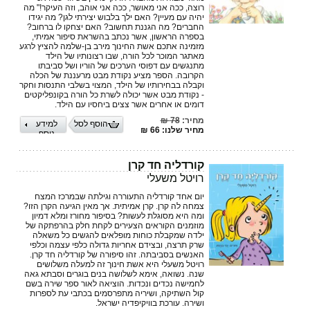
רוצה, ככה אני מאושר, ככה אני אוהב, וזה העיקר!" מה
יהיה עם מעיין? האם ילך בלבוש יצירתי לגן? מה יגידו
החברים? מה הגננת תחשוב? האם יצחקו לו ברחוב?
בספרה הראשון, אשר נכתב בהשראת סיפור אמיתי,
מזמינה אתכם אשת החינוך מירב בן-שלמה להציץ לרגע
מאתגר המוכר לכל הורה, שבו רצונותיו של הילד
מתנגשים עם דפוסי הערכים של הוריו ושל סביבתו
הקרובה. הספר מציע נקודת מבט מרעננת של הכלה
וקבלה בבחירותיו של הילד, המצוי בשלבי התנסות וחקר
- נקודת מבט אשר יכולה לשרת כל הורה בקונפליקטים
דומים או אחרים אשר צצים ביחסיו עם הילד.
מחיר:
78 ₪
הוסף לסל
למידע
מחיר שלנו: 66 ₪
נוסף
קורדליה חד קרן
רויטל משעלי
יום אחד קורדליה התעוררה וגילתה שבמרכז המצח
צמחה לה קרן. קרן אמיתית. אך מאין הגיעה הקרן הזו?
ומה היא מסוגלת לעשות? בסיפור מחורז ומלא דמיון
מוזמנים הקוראים הצעירים לקחת חלק בהרפתקה של
ילדה שמקבלת כוחות מופלאים להגשים כל משאלה
שרק תרצה, ובצידם אחריות גדולה כלפי עצמה וכלפי
האנשים בסביבתה. זהו סיפורה של קורדליה חד קרן.
רויטל משעלי היא אשת חינוך זה למעלה משלושים
שנה. נשואה, אימא לשלושה בנים בוגרים וסבתא גאה
לחמישה נכדים ונכדות. הוציאה לאור ספר שירה בשם
קול השתיקה, ושיריה מתפרסמים בכתבי עת לספרות
ושירה. עורכת בוויקיפדיה ישראל.