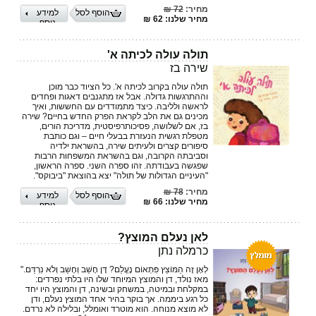
מחיר:
72 ₪
הוסף לסל
למידע
מחיר שלנו: 62 ₪
נוסף
תולה עולה לכיתה א'
שירה בז
תולה עולה בקרוב לכיתה א'. כל הציוד כבר מוכן
וההתרגשות גדולה. אבל אז מתגנבים דאגות ופחדים
לראשה ולליבה. כיצד מתמודדים עם החששות, ואיך
מכינים גם את הלב לקראת הפרק החדש בחיים? שירה
בז, אם לשלושה, פסיכותרפיסטית, מדריכת הורים,
מטפלת רגשית הנעזרת בבעלי חיים – וגם כותבת
סיפורים קצרים ולעיתים שירה, בהשראת ילדיה
וסביבתה הקרובה, וגם בהשראת המשפחות הרבות
שפגשה בעבודתה. זהו ספרה השני. ספרה הראשון,
"העיניים הגדולות של תולה" יצא בהוצאת "ביבוקס".
מחיר:
78 ₪
הוסף לסל
למידע
מחיר שלנו: 66 ₪
נוסף
לאן נעלם המוצץ?
כרמלה נתן
לְאָן זֶה הַמּוֹצֵץ פִּתְאוֹם נֶעֱלַם? דָּן חָשַׁב וְחָשַׁב וְלֹא נִרְדַּם."
מאז נולד, דן והמוצץ המיוחד שלו היו בלתי נפרדים:
במקלחת ובמיטה, במשחק ובשינה, דן והמוצץ היו יחד
כל רגע ביממה. אך בוקר בהיר אחד המוצץ נעלם, ודן
לא מוצא מנוחה. הוא מוטרד ואומלל, ובלילה לא נרדם.