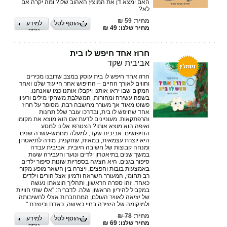
האם ימצא דן את המוצץ האהוב שלו? ומה יקרה אם
לא?
מחיר:
59 ₪
הוסף לסל
למידע
מחיר שלנו: 49 ₪
נוסף
חרוז אחד חיפש לו בית
אביבית שקד
חרוז אחד חיפש לו בית עוסק במצב שרובנו מכירים
וחווים לאורך החיים – החיפוש אחר הייעוד שלנו ואחר
המקום שבו יראו אותנו ויקבלו אותנו כמו שאנחנו.
בשפה עשירה ומחורזת, המשלבת משחקי מילים ורעיון
פשוט מאוד אך מעורר מחשבה רבה, מסופר על חרוז
אחד שחיפש לו בית, ובדרכו עובר שלל תחנות
והרפתקאות. מעוניינים לדעת אם הוא מוצא את מקומו
ואיפה הוא מוצא אותו? הצטרפו אלינו למסע
החיפושים. אביבית שקד, למעלה מחמש-עשרה שנים
היא יוצרת עצמאית, במאית, שחקנית, מורה לתיאטרון
ומנחה קבוצות של חשיבה חיובית. אביבית עבדה
במשך שנים בתיאטרון ילדים ונוער והעבירה שעות
סיפור בגנים. היא הציגה בספריות שונות סיפור ילדים
באמצעות בובות וחפצים, ויצרה בין השאר מופע מקורי
רב תחומי, המעורר השראה ודמיון אצל הורים וילדים
כאחד. זהו ספרה הראשון, ותהליך הוצאתו נעשה
במקביל להיריון הראשון שלה. לדבריה: "אלו שתי חוויות
של יציאה לאוויר העולם, המתחברות אצלי לחשיבותה
ולמיקומה של היצירה בחיי כאישה, כאדם וכיוצרת."
מחיר:
78 ₪
הוסף לסל
למידע
מחיר שלנו: 69 ₪
נוסף