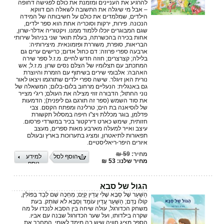
להרגיע את העניינים ומזמנת את כולם לפגישה דחופה
– אבל מי שיגלה את התשובה לשאלה הם דווקא
הילדים, שמלמדים את כולם על חשיבותה של המידה
הנכונה. פירות, ירקות וסוכריה אחת הוא ספר ילדים,
שגם המבוגרים יוכלו ללמוד ממנו. ויקטוריה אדלר-שרון,
אחות בכירה בהכשרתה, בעלת תואר שני בניהול שירותי
הבריאות, סופרת, משוררת ופזמונאית. מיצירותיה:
ארבעה ספרי פרוזה: דם כחול אדום; כרישים ערים גם
בלילה; קצרצרים; חוזה חדש לחיים. מ.ז.ל ספר שירה
המתכתב עם תצלומיו של הצלם נסים שרון. מ.ז.ל; אש
האהבה: אלבומי שירים בשיתוף עם הזמרת והיוצרת
נורית האן זיגלר. שישה ספרי ילדים שתורגמו ויצאו לאור
גם באנגלית: הנעליים מרחוב בלום-בלום; המשאלה של
נוני החתול; הדבורה זוזי מצילה את העולם; ריג'י מצייר
את סוד השמש (ספר זה תורגם גם ליפנית); הדמעות
של לוסיאנה בת הים; טרלינה ומפתח הקסם. צבי
פדלמן, בוגר מכללת ויצ"ו חיפה במסלול תקשורת
חזותית, שימש כארט דירקטור בכיר במשרדי פרסום.
עיצב ואייר למעלה מארבע מאות ספרים, מעצב
תפאורות לתיאטרון, ומציג בתערוכות בארץ ובעולם
איורים היפר-ריאליסטיים.
מחיר:
59 ₪
הוסף לסל
למידע
מחיר שלנו: 53 ₪
נוסף
הגול של סבא
הַשַּׁעַר שֶׁל סַבָּא שֶׁלִּי עֲדַיִן קַיָּם; מְחַכָּה שָׁם לְבַד בְּפּוֹלִין,
קוֹלוֹ נָדַם; הַשַּׁעַר עֲדַיִן עוֹמֵד וְסַבָּא לֹא שׁוֹתֵק. בעת
משחק הכדורגל, עולה שיחה בין הסבא לנכדו על מה
שקרה בילדותו, ועל שער הכדורגל שבנה עם אביו.
הספר מציג חוויה שיש בה מימד לאומי, המחבר את