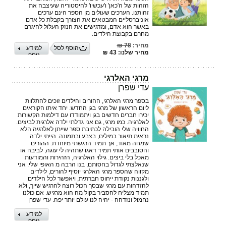
הזהות של ה'כאן' ו'עכשיו' להיסטוריה שעיצבה את
זהותנו. הערכים שעולים מן הספר הינם ערכים
אוניברסליים המבטאים את הצורך בקבלת כל אדם
באשר הוא אדם, ומדגישים את הנזק העלול להיגרם
מחרם בקבוצת הילדים.
מחיר:
78 ₪
הוסף לסל
למידע
מחיר שלנו: 43 ₪
נוסף
מרגי האלרגי
עדי שפרן
בספר מרגי האלרגי, ההורים והילדים זוכים להתלוות
ליום הראשון של מרגי בגן החדש. יחד איתו הקוראים
יכירו חברים חדשים בגן ויתמודדו עם דילמות הקשורות
לאלרגיה. כמו מרגי, גם אני גדלתי ילדה אלרגית לביצים.
החוויה שלי הובילה לכתיבת ספר שייתן לאלרגיה הלא
נראית תיאור במילים, בצבע ובתמונה. הייתי ילדה
שמחה מאוד, אך תמיד הרגשתי מיוחדת. ההורים
והסובבים אותי תמיד דאגו שתהיה לי עוגה, לביבה או
מאכל בלי ביצים. גילוי האלרגיה, הזהירות והמודעות
שנאלצתי לגדול בחסותם, בנו הרבה מ האופי שלי. אני
מקווה שהספר מרגי האלרגי יוסיף להורים, לילדים
ולגננות נקודת ייחוס חברתית, ויאפשר לכל הילדים
להזדהות עם מרגי שבסך הכול רוצה להרגיש שייך, ולא
תמיד מצליח להסביר בקול מה הוא מרגיש. אם כולנו
נחמול ונזדהה - יהיה לנו עולם יותר יפה. עדי שפרן
למידע
נוסף