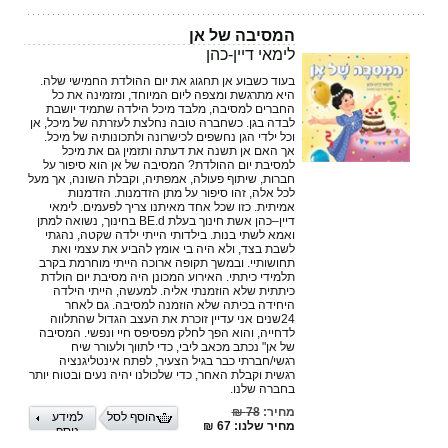
המסיבה של אן
לימאי דיין-כהן
בעוד כשבוע אן תחגוג את יום ההולדת החמישי שלה.
היא מתרגשת ומצפה ליום המיוחד, ומזמינה את כל
החברים למסיבה, מלבד מיכל הילדה שתמיד יושבת
לבדה בגן. כשחברה טובה נחלצת לעזרתה של מיכל, אן
וכל ילדי הגן נחשפים לכישרונה ולתכונותיה של מיכל.
אך האם אן תשנה את דעתה ותזמין גם את מיכל
למסיבת יום ההולדת? המסיבה של אן הוא סיפור על
חברות, שיתוף פעולה, אמפתיה, וקבלת השונה, אך מעל
לכל אלה, זהו סיפור על מתן הזדמנות. הזדמנות
אמיתית. כזו שכל אחד מאיתנו צריך לפעמים. לימאי
דיין–כהן אשת חינוך בעלת BE.d בחינוך, נשואה למתן
ואמא לשתי בנות. בילדותי הייתי ילדה שקטה, נהגתי
לשבת בצד, ולא היה בי אומץ להביע את עצמי ואת
תחושותיי. ובמשך תקופה ארוכה הייתי מוחרמת בקרב
תלמידי כיתתי. האירוע המכונן היה מסיבת יום הולדת
כיתתית שלא הוזמנתי אליה. למעשה, הייתי הילדה
היחידה בכיתה שלא הוזמנה למסיבה. גם לאחר
24שנים אני עדיין זוכרת את העצב הגדול שהתלווה
לדחייה, והוא הפך לחלק מפסיפס חיי ונפשי. המסיבה
של אן" נכתב מכאב ליבי, כדי לתווך ולעורר שיח
רגשי/חברתי כבר בגיל הצעיר, לפתח אינטליגנציה
רגשית וקבלת האחר, כדי שלכולנו יהיה נעים ובטוח יותר
בחברה שלנו.
מחיר:
78 ₪
הוסף לסל
למידע
מחיר שלנו: 67 ₪
נוסף