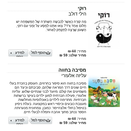
רוקי
הילי דולב
מָה קוֹרֶה כַּאֲשֶׁר לַכִּבְשָׂה הַשְּׁחֹרָה שֶׁל הַמִּשְׁפָּחָה יֵשׁ
חֲלוֹם אֶחָד וָרֹד? צְאוּ אִתָּנוּ לְמַסָּע עַל זְמַנִּי עִם רוֹקִי,
הַשָּׁעוֹן שֶׁרָצָה לְתַקְתֵּק לְאָחוֹר.
מחיר:
68 ₪
הוסף לסל
למידע
מחיר שלנו: 59 ₪
נוסף
מסיבה בחווה
עליזה אלעזרי
מסיבה בחווה הוא סיפור בחרוזים, העוסק בהכרת בעלי
חיים שונים דרך המראה שלהם, סביבתם וכיצד הם
משמיעים את קולם. מיועד לבני שנתיים-שלוש. עליזה
אלעזרי, פעילה חברתית למען ילדים בעיקר ברשתות
חברתיות. מתרימה לילדים באוכלוסיות מוחלשות.
מעצבת כובעים וכיסויי ראש במקצועה. בעלת ניסיון
בטיפול בחולי אלצהיימר. כמובן, צמחונית מנערותה.
הספר נכתב מתוך אהבה וחמלה לבעלי חיים.
מחיר:
68 ₪
הוסף לסל
למידע
מחיר שלנו: 59 ₪
נוסף