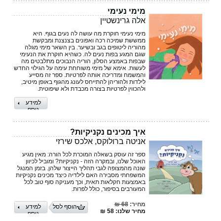
מימי נעימי
אלה גרינשטיין
מימי נעימי חוקרת מה עושה לה נעים בגוף. היא
ממששת שמיכה רכה ואפונים בצנצנת ומבקשת
מהוריה ליטופים בגב ובשיער. בין השאר מימי מגלה
שגם המגע בפות נעים לה. כשהיא חוקרת את הנעימי
שבפות באמצע הסלון, הוריה הנבוכים מתלבטים מה
לעשות. אימא של מימי משוחחת עימה על הגילוי החדש
והמשמח ומדריכה אותה לפרטיות. ספר זה מסייע
לילדות ולהוריהן להתייחס לעונג מהגוף באופן מיטיב,
ולהכווין לפרטיות בצורה מכבדת ולא שיפוטית.
למידע
נוסף
איך מכינים נקניקיות?
אניטה ברולוקס, אלכס שירזי
ספר זה עוסק בשאלה המוכרת לכל הורה: מאין מגיע
האוכל שלנו, ובמקרה הזה - נקניקיות? ומוביל לכיוון
שונה מהמצופה לגבי תהליך הייצור שלהן. בזמן המנגל
המשפחתי מסבירה האם לילדיה כיצד מכינים נקניקיות
באמצעות חקלאות תאית, וכך מעניקה סוף טוב לכל
המעורבים בסיפור, כולל לפרות.
מחיר:
68 ₪
הוסף לסל
למידע
מחיר שלנו: 58 ₪
נוסף