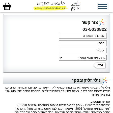
סל
הקניות
שלי
צור קשר
03-5030822
נילי זליקובסקי
נילי זליקובסקי
, אימא לארבע בנות וסבתא לאחד-עשר נכדים. עבדה במשך שנים עם
ילדים כאחות חדר ניתוח, בעלת ניסיון רב בהדרכת ילדים. מחברת הספר "גופי הוא שלי"
בהוצאת אוריון.
ספריה הנוספים:
"עברתי ניתוח" 1992 - עוסק בהכנת ילדים לניתוח )מהדורה שלישית 1998 ;)
"אני ומלחמת התאים" 2001 - מעניק הסבר לצד אופטימיות על מחלת הסרטן;
"חלום בצבעים" 2018 - עוסק בעולם הצבעים ונולד בעקבות חלום של בתה קרן.