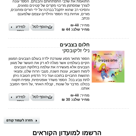
התואמת את שלבי התפתחותם והבנתם. הספר עונה
לצורך שמסתמן מריבוי מקרים של קטינים נפגעים,
והסיכוי רב שהוא יתקבל בברכה על ידי הורים ומחנכים,
מורים, אחיות בתי הספר והילדים עצמם שלמענם
נכתב.
מחיר:
48 ₪
הוסף לסל
למידע
מחיר שלנו: 44 ₪
נוסף
חלום בצבעים
נילי זליקובסקי
הספר מתאר מסע שעורכת ילדה בעולם הצבעים המגוון
הקיים בעולמינו אשר מגלה לא רק את העושר של מגוון
הצבעים אלא מעשירה את עולמה בחלוקת הצבעים
לימות השבוע, עונות השנה, מצבי הרוח שלנו, ומצאי
הרגשות החבויים בתוכנו ועוד כיד הדמיון הטובה ניתן
לתת צבע בכל. הספר משדר אופטימיות, ומפיח תקווה
בכולנו. מדבר על שונות , קבלת האחר ,על היופי הסובב
אותנו.
מחיר:
48 ₪
הוסף לסל
למידע
מחיר שלנו: 30 ₪
נוסף
הרשמו למועדון הקוראים