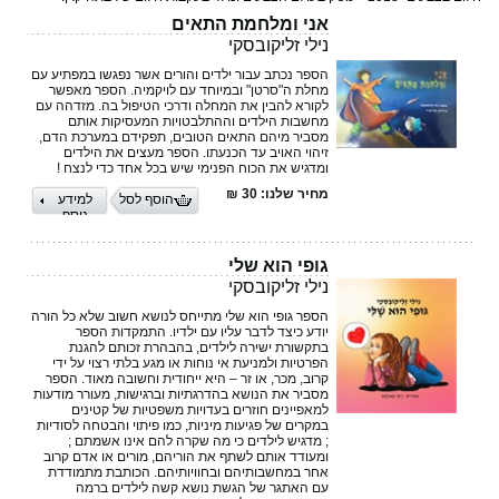
אני ומלחמת התאים
נילי זליקובסקי
הספר נכתב עבור ילדים והורים אשר נפגשו במפתיע עם
מחלת ה"סרטן" ובמיוחד עם לויקמיה. הספר מאפשר
לקורא להבין את המחלה ודרכי הטיפול בה. מזדהה עם
מחשבות הילדים וההתלבטויות המעסיקות אותם
מסביר מיהם התאים הטובים, תפקידם במערכת הדם,
זיהוי האויב עד הכנעתו. הספר מעצים את הילדים
ומדגיש את הכוח הפנימי שיש בכל אחד כדי לנצח !
מחיר שלנו: 30 ₪
הוסף לסל
למידע
נוסף
גופי הוא שלי
נילי זליקובסקי
הספר גופי הוא שלי מתייחס לנושא חשוב שלא כל הורה
יודע כיצד לדבר עליו עם ילדיו. התמקדות הספר
בתקשורת ישירה לילדים, בהבהרת זכותם להגנת
הפרטיות ולמניעת אי נוחות או מגע בלתי רצוי על ידי
קרוב, מכר, או זר – היא ייחודית וחשובה מאוד. הספר
מסביר את הנושא בהדרגתיות וברגישות, מעורר מודעות
למאפיינים חוזרים בעדויות משפטיות של קטינים
במקרים של פגיעות מיניות, כמו פיתוי והבטחה לסודיות
; מדגיש לילדים כי מה שקרה להם אינו אשמתם ;
ומעודד אותם לשתף את הוריהם, מורים או אדם קרוב
אחר במחשבותיהם ובחוויותיהם. הכותבת מתמודדת
עם האתגר של הגשת נושא קשה לילדים ברמה