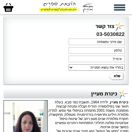
סל
הקניות
שלי
צור קשר
03-5030822
כינרת מעיין
כינרת מעיין
, ילידת 1964, תושבת כפר סבא. בעלת
תואר שני בפילוסופיה יהודית וקבלה ומנחת קבוצות
מוסמכת. משנת 2001 מתמחה בטיפולי גוף ונפש. למדה,
מלמדת הילינג ותראפיה בודהיסטית. מטפלת, מתקשרת,
חוקרת ומלמדת שנים מגוון רחב של שיטות טיפול
אנרגטיות ומלווה תהליכי התפתחות רוחניים ונפשיים
במשך שנים ארוכות.
ספרה "מסע אל הנפש" הוא תוצר שנים ארוכות של