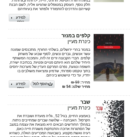
במעלה תורת הטיפול הרוחני, חייה, ילדותה ובגרותה ו.
חלק נוסף, העוסק במטופלים שהגיעו אליה, לשם הבנת
קשייהם והדרכים להתמודד ולפתור את בעיותיהם
למידע
נוסף
קלפים במנזר
כינרת מעיין
במנזר בהרי ירושלים, בשלהי החורף, מתכנסים שמונה
עשר אנשים, גברים ונשים, לסוף שבוע של משחק
קלפים. חברי הקבוצה זרים זה לזה, והמכנה המשותף
היחיד שלהם הוא היותם פנויים ופנויות. בכתיבה ישירה,
חשופה ונוגעת, נפרם המרקם העדין של מערכות יחסים
בתוך טקסט ספרותי, שדמיון ומציאות משולבים בו
יחדיו, עד כדי טישטוש ביניהם.
מחיר:
59 ₪
הוסף לסל
למידע
מחיר שלנו: 54 ₪
נוסף
שבר
כינרת מעיין
באמצע החיים, בגיל 52 , גליה מועדת ושוברת את
הקרסול. האבחנה – שלושה שברים שמחייבים ניתוח.
במהלך החודשים הבאים היא מוצאת את עצמה במצב
של הסתגרות ארוכה והתנתקות משגרת חייה כאם,
רעיה ואשת מקצוע. בשבועות המכריעים האלה, כשהיא