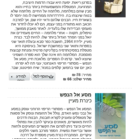
בסרטן ריאות. יפעת היא עבורו הדמות היציבה,
המרגיעה, המטפלת והמשמעותית ביותר בחייו והוא
מבין שהם במלחמה, מלחמה על החיים. מלחמה שלא
בטוח שינצחו בה. הידרדרותה ממחישה לו מה יחסר לו
בשארית חייו. הבנים שלהם ודאי יהיו שם, אך למרבה
הכאב הוא מתוודה בפני עצמו, הם לא יוכלו לחדור את
מעמקי הבדידות שלו בלעדיה. לאחר מאבק ממושך,
טיפולים, תקווה – אחרי מלחמה – החיים מעמידים את
יואל בפני הפחד הגדול ביותר שלו. להיות לבד. כנרת
מעיין, ילידת 1964, תושבת כפר סבא ובעלת תואר שני
בספרות ותואר שני במחשבת ישראל. בעיסוקה היא
מטפלת בפסיכותרפיה בקליניקה פרטית ומנחת קבוצות
מוסמכת. המלחמה הזו אינה שלך הוא ספרה השמיני
שיוצא לאור. קדמו לו הספרים: מלאכת חייו; מסע אל
הנפש – מסתורי הריפוי האנרגטי; עצי תה לא יפרחו
כאן; יום שני בחמש; קלפים במנזר; שיח הפיטנגו; שבר.
מחיר:
78 ₪
הוסף לסל
למידע
מחיר שלנו: 66 ₪
נוסף
מסע אל הנפש
כינרת מעיין
המסע אל הנפש – מסתורי הריפוי הרוחני עוסק במסע
אל נבכי נפש האדם, צולל אל תהומות ונוסק אל פסגות
של מטופלים ומעניק לקורא תובנות, הבנות ודרכים
להיות מאושרים, מאוזנים ובעיקר להבין את נפתולי
החיים וכיצד ניתן לפרום את הקשרים המעיקים ולחוות
אושר ובריאות נפשית. הספר מורכב משני חלקים
עיקריים. המחברת כנרת מעיין מספרת על דרכה