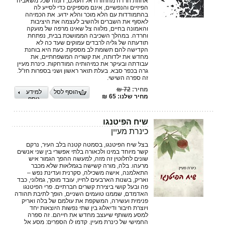
אחוזת חרדה מהחזרה אל העולם, דומה שכל משאביה
הפיזיים והנפשיים, אינם מספיקים כדי לסייע לה
בהתמודדות עם הלא מוכר והלא ידוע. את הכמיהה
לאסוף את השברים ולהשיב לעצמה את היציבות
והאמונה בחיים, מלווה צל שאינו מרפה של מועקה
וחרדה. במהלך השכיבה הממושכת בבית, נפתחת
תודעתה של גליה לרבדים עמוקים שעד כה לא
הקדישה להם תשומת לב מספקת. כעת היא בוחנת
מחדש את ילדותה, את קשריה המשפחתיים, את
עבודתה ובעיקר את כמיהותיה המודחקות. כינרת מעיין
גרה בכפר סבא. בעלת תואר ראשון ושני בספרות חז“ל.
זה ספרה השישי.
מחיר:
72 ₪
הוסף לסל
למידע
מחיר שלנו: 65 ₪
נוסף
שיח הפיטנגו
כינרת מעיין
בצל שיח הפיטנגו, בסמטה קטנה בלב העיר, נרקם
קשר מיוחד במינו ולכאורה בלתי אפשרי בין שני אנשים
שונים לחלוטין זה מזה, למעשה ההפך הגמור איש
מרעהו. בלה, מורה קשישה בגמלאות שלא מכבר
התאלמנה, אישה משכילה, סקרנית ועדינת נפש –
ואריק, בשנות הארבעים לחייו, עובד מוסך, גמלוני, כבד
פה ובעל קושי ביצירת קשרים חברתיים. פרי הפיטנגו
האדמדם, שממנו טועמים השניים, הופך לתיבת תהודה
פנימית ועשירה, המשקפת את עולמם של בלה ואריק
ויוצרת חיבור ודיאלוג בין שתי נפשות היוצאות יחד
למסע משותף שיעצב מחדש את חייהם. זה ספרה
החמישי של כינרת מעיין. קדמו לו הספרים: מסע אל