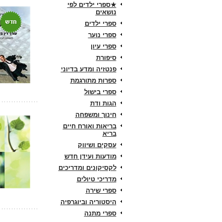
★ספרי ילדים לפי
נושאים
ספרי ילדים
ספרי נוער
ספרי עיון
סיפורת
פנטזיה ומדע בדיוני
ספרות מתורגמת
ספרי בישול
הגות ודת
חינוך ומשפחה
בריאות ואורח חיים
בריא
עסקים ושיווק
מודעות ועידן חדש
לקסיקונים ומדריכים
מדריכי טיולים
ספרי שירה
היסטוריה וביוגרפיה
ספרי מתנה