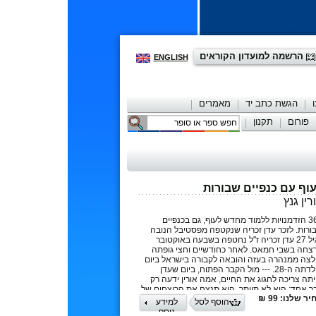
הרשמה למועדון הקוראים
ENGLISH
הגשת כתב יד
מאמרים
פורום
תקנון
יצירת קשר
וף עם כנפיים שבורות
רין גנץ
365 הזדמנויות ללמוד מחדש לעוף, גם בכנפיים
ורות. לזכר עדן זכריה שנקטפה מפסטיבל הנובה
בגיל 27 עדן זכריה ז"ל נחטפה בשבעה באוקטובר
רצחה בשבי חמאס. לאחר כחודשיים וחצי גופתה
לצה ממנהרה בעזה והובאה לקבורה בישראל ביום
הולדתה ה-28. --- מול הקבר הפתוח, ביום שעדן
יתה צריכה לחגוג את החיים, אמה אורין ידעה רק
ר אחד: היא לא תוותר. היא תנצח את הרוצחים של
ר שלנו: 99 ₪
ה, לא בכוח הזרוע, אלא בכוח הרוח, הכוח שאף לא
הוסף לסל
למידע
כדור יכול לחורר. בזכות כלים שצברה במשך 16 השנים
נוסף