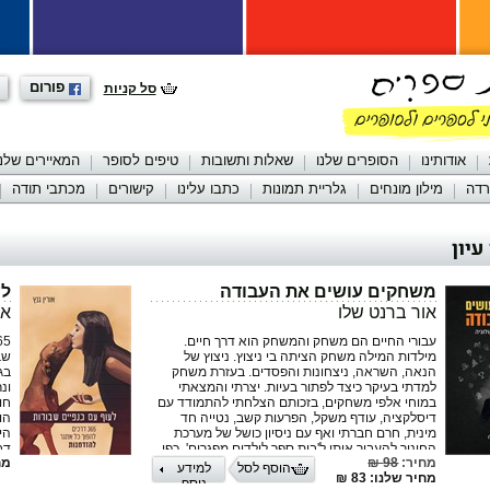
פורום
סל קניות
אודותינו
הסופרים שלנו
שאלות ותשובות
טיפים לסופר
המאיירים שלנו
רדה
מילון מונחים
גלריית תמונות
כתבו עלינו
קישורים
מכתבי תודה
עיון
משחקים עושים את העבודה
לע
אור ברנט שלו
או
עבורי החיים הם משחק והמשחק הוא דרך חיים.
מילדות המילה משחק הציתה בי ניצוץ. ניצוץ של
שב
הנאה, השראה, ניצחונות והפסדים. בעזרת משחק
למדתי בעיקר כיצד לפתור בעיות. יצרתי והמצאתי
ונ
במוחי אלפי משחקים, בזכותם הצלחתי להתמודד עם
חו
דיסלקציה, עודף משקל, הפרעות קשב, נטייה חד
מינית, חרם חברתי ואף עם ניסיון כושל של מערכת
הי
החינוך להעביר אותי ל'בית ספר לילדים מפגרים', כפי
דב
מחיר:
98 ₪
מחי
שכונו מסגרות החינוך המיוחד באותם ימים. כבר
בת
הוסף לסל
למידע
מחיר שלנו: 83 ₪
באמצע שנות העשרים לחיי, הפכתי את העיסוק
נוסף