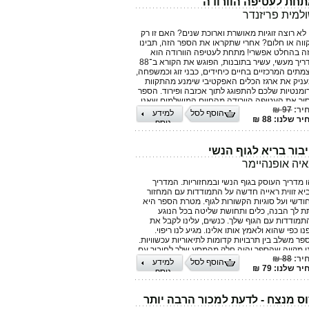
חת לעטיפה הוורודה
למית פריזנדר
 לא רוצה זוגיות מאושרת וארוכת שנים? האם זו רק
ווה או חלום? אחרי שתקראו את הספר הזה, תבינו
ה בהחלט אפשרי! מתחת לעטיפה הוורודה הוא
מדריך מעשי, עשיר בתובנות, הפוגש את הקורא ב־88
מתים המרכזיים בחיים כיחידים, כבני זוג וכמשפחה,
עניק את ארגז הכלים האפקטיבי שימנע מהתקוות
ומנטיות שלכם להתפוגג לתוך אכזבה ופירוד. הספר
יר את העטיפה הוורודה מהחיים המושלמים שאנו
יר:
97 ₪
נטזים עליהם, מסיט הצידה את האגדות וסיפורי
הוסף לסל
למידע
ר שלנו: 88 ₪
הבה מהסרטים ומראה לכם כיצד אתם יכולים
נוסף
בוע את סיפור הזוגיות שלכם, להתוות כיחידים
וגות את החזון הזוגי שלכם וליצור יחד את המתווה
רך המשותפת שלכם. אל תתנו לסטטיסטיקה
בור בריא לגוף הנשי
גומה של אחוז המתגרשים הגבוה בישראל לדפוק
יה אופנהיימר
 דלתכם. צאו למסע הזוגי עם עיניים פקוחות
גשימו את חלום הזוגיות שלו אתם ראויים! שולמית
ו מדריך העוסק בגוף הנשי ובמחזוריות. המדריך
פריזנדר, בעלת ניסיון של יותר מ־25 שנה בייעוץ
יא זווית ראייה חדשה על התמודדות עם המחזור
רגונים בארץ ובעולם, לקחה את הכלים המקצועיים
ודשי ועל סוגיות הקשורות לגוף. מטרת הספר היא
 ניתוח ושיפור תהליכים והמירה אותם לעולם
ת לך הבנה, כלים ותחושת שליטה בכל הנוגע
וגיות. מתוך הדרך והניסיון שצברה בתחום המקצועי
תמודדות עם הגוף שלך. כנשים, עלינו לקבל את
פן האישי פיתחה כלים פרקטיים להשגת זוגיות
נו כפי שהוא ולאמץ אותו אלינו. מגיע לנו ריפוי.
ושרת ומאריכת ימים. שולמית מציעה קורסים
פר משלב בין תרבויות קדומות לתיאוריות עכשוויות.
ונים, הרצאות וליווי אישי לזוגות ויחידים טרם מיסוד
י מקווה שהספר יהיה חלק מהמסע שלך לחיבור עם
שר ביניהם, בפרק א' או בפרקים אחרים בחייהם
יר:
88 ₪
מך. מאיה אופנהיימר היא מדריכה ומרצה למגדר,
הוסף לסל
למידע
וך תחושת שליחות ורצון למנוע משברים זוגיים טרם
ר שלנו: 79 ₪
מנת אישית לתזונה אינטגרטיבית ומלווה נשים
נוסף
רחשותם.
חזוריות קלה בשיטת שרמן. בעלת תואר ראשון
ינוך ופילוסופיה, בוגרת המכון לתזונה אינטגרטיבית
ס מנצח - לדעת למכור הרבה יותר