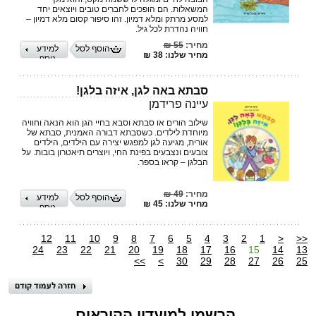
המשאלות. הם הופכים לחברים טובים ויוצאים יחד
למסע מרתק ומלא דמיון. זהו סיפור קסום מלא דמיון –
חוויה נהדרת לכל גיל.
מחיר:
55 ₪
הוסף לסל
למידע
מחיר שלנו: 38 ₪
נוסף
סבתא באה לגן, איזה בלגן!
עיינה פרידמן
שילוב הורים או סבתא וסבא בחיי הגן הוא הנאה וחוויה
מיוחדת לילדים. כשסבתא דבורה האמנית, סבתא של
אורית, מגיעה לגן למפגש יצירה עם הילדים, הילדים
צובעים ונצבעים בפינת החי, ויוצרים תיאטרון בובות. על
הבלגן – קִראו בספר.
מחיר:
49 ₪
הוסף לסל
למידע
מחיר שלנו: 45 ₪
נוסף
12
11
10
9
8
7
6
5
4
3
2
1
<
<<
24
23
22
21
20
19
18
17
16
15
14
13
>>
>
30
29
28
27
26
25
הרשמו למועדון הקוראים