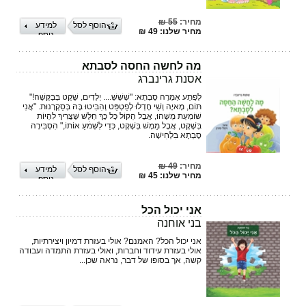
מחיר:
55 ₪
הוסף לסל
למידע
מחיר שלנו: 49 ₪
נוסף
מה לחשה החסה לסבתא
אסנת גרינברג
לְפֶתַע אָמְרָה סָבְתָא: "שְׁשְׁשְׁ.... יְלָדִים, שֶׁקֶט בְּבַקָּשָׁה!"
תּוֹם, מָאיָה וְשַׁי חָדְלוּ לְפַטְפֵּט וְהִבִּיטוּ בָּהּ בְּסַקְרָנוּת. "אֲנִי
שׁוֹמַעַת מַשֶּׁהוּ, אֲבָל הַקּוֹל כָּל כָּךְ חַלָּשׁ שֶׁצָּרִיךְ לִהְיוֹת
בְּשֶׁקֶט, אֲבָל מַמָּשׁ בְּשֶׁקֶט, כְּדֵי לִשְׁמׄעַ אוֹתוֹ," הִסְבִּירָה
סָבְתָא בִּלְחִישָׁה.
מחיר:
49 ₪
הוסף לסל
למידע
מחיר שלנו: 45 ₪
נוסף
אני יכול הכל
בני אוחנה
אני יכול הכל? האמנם? אולי בעזרת דמיון ויצירתיות,
אולי בעזרת עידוד וחברות, ואולי בעזרת התמדה ועבודה
קשה, אך בסופו של דבר, נראה שכן...