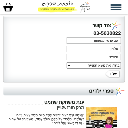
סל
הקניות
שלי
צור קשר
03-5030822
ספרי ילדים
ענת משחקת שחמט
מרק הורנשטיין
"אֲנַחְנוּ שְׁנֵי רָצִים זְרִיזִים שֶׁכָּל הַיּוֹם מִתְרוֹצְצִים, זָזִים
בַּאֲלַכְסוֹן בִּלְבַד: עַל הַלָּבָן הוֹלֵךְ אֶחָד, וְהַשֵּׁנִי רַק עַל שָׁחוֹר
- זֶה דֵּי פָּשׁוּט וְקַל לִזְכֹּר."