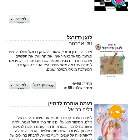
למידע
נוסף
לנגן כדורגל
טלי אברהם
איתי, ילד נבון ונמרץ, שאוהב לשחק כדורגל וחולם להיות
וטרינר, מתאר בגוף ראשון את החוויות ואת הקשיים
אותם הוא חווה בבית הספר ועם החברים. דרך עיניו אנו
לומדים עד כמה משמעותית היא הסביבה הקרובה,
המשלבת מעגלי תמיכה שונים.
מחיר:
62 ₪
הוסף לסל
למידע
מחיר שלנו: 55 ₪
נוסף
נעמה אוהבת לדמיין
דליה בר-אל
לפניכם סיפור קסום המספר את סיפור הילדות של
כולנו. הסיפור הוא על יום אחד בחייה של נעמה, ילדה
שאוהבת לדמיין. בעזרת הדמיון נעמה הופכת לנסיכה
בארמון ולגיבורה שמנצחת מפלצות. הדמיון עוזר לה
לראות פיות על עננים, לעוף באוויר, להבחין בחיוכים של
הכלבים ברחוב, לצייר שמש שמתפרקת לכוכבים, לשחק