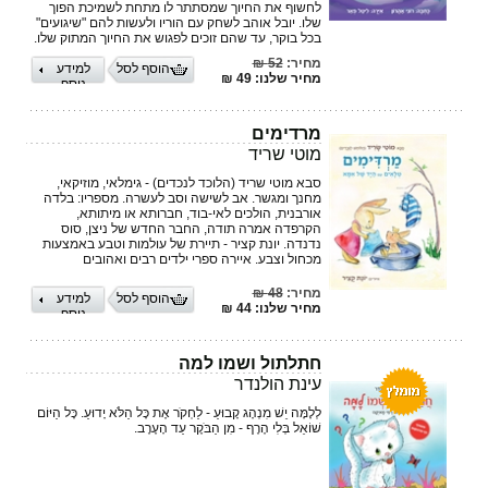
לחשוף את החיוך שמסתתר לו מתחת לשמיכת הפוך
שלו. יובל אוהב לשחק עם הוריו ולעשות להם "שיגועים"
בכל בוקר, עד שהם זוכים לפגוש את החיוך המתוק שלו.
מחיר:
52 ₪
הוסף לסל
למידע
מחיר שלנו: 49 ₪
נוסף
מרדימים
מוטי שריד
סבא מוטי שריד (הלוכד לנכדים) - גימלאי, מוזיקאי,
מחנך ומגשר. אב לשישה וסב לעשרה. מספריו: בלדה
אורבנית, הולכים לאי-בוד, חברותא או מיתותא,
הקרפדה אמרה תודה, החבר החדש של ניצן, סוס
נדנדה. יונת קציר - תיירת של עולמות וטבע באמצעות
מכחול וצבע. איירה ספרי ילדים רבים ואהובים
מחיר:
48 ₪
הוסף לסל
למידע
מחיר שלנו: 44 ₪
נוסף
חתלתול ושמו למה
עינת הולנדר
לְלָמָּה יֵשׁ מִנְהָג קָבוּעַ - לַחְקֹר אֶת כָּל הַלֹּא יָדוּעַ. כָּל הַיּוֹם
שׁוֹאֵל בְּלִי הֶרֶף - מִן הַבֹּקֶר עַד הָעֶרֶב.