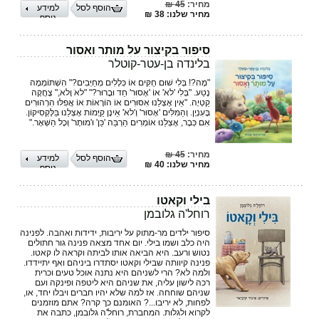
מחיר:
45 ₪
הוסף לסל
למידע
מחיר שלנו: 38 ₪
נוסף
סיפור בקיצור על מותר ואסור
בלינדה בן-עטר-קוטלר
"מָה?! בְּלִי שׁוּם חֻקִּים אוֹ כְּלָלִים מְחַיְּבִים?" הִשְׁתּוֹמְמָה
נֶטַע. "בְּלִי 'לאֹ' אוֹ 'אָסוּר' חַד וּבָרוּר?" "לאֹ וָלאֹ," צָחֲקָה
קַטְיָה. "אֵין אֶצְלֵנוּ אִסּוּרִים אוֹ הוֹרָאוֹת אוֹ אֲפִלּוּ הִרְהוּרִים
בָּעִנְיָן. וְהַמִּלִּים 'אָסוּר' וְ'לאֹ' אֵינָן קַיָּמוֹת אֶצְלֵנוּ בַּלֶּקְסִיקוֹן.
אִם כְּבָר, אֶצְלֵנוּ אוֹמְרִים הַרְבֵּה 'כֵּן' וּ'מוּתָר' וְכָל הַשְּׁאָר."
מחיר:
45 ₪
הוסף לסל
למידע
מחיר שלנו: 40 ₪
נוסף
בילי וקאטו
רוחל'ה גלובמן
סיפור ילדים מר-מתוק על יריבות, ידידות ואהבה. לפנינה
היה כלב ושמו בילי. יום אחד מצאה פנינה גור חתולים
נטוש ורעב. היא הביאה אותו לביתה וקראה לו קאטו.
פנינה קיוותה שבילי וקאטו יסתדרו ביניהם ואף יתיידדו.
ולמה לא? הרי לשניהם היא נתנה אוכל טעים וכרית
רכה לישון עליה, את שניהם היא ליטפה ופינקה ועם
שניהם שוחחה. אז למה שלא יהיו חברים ויבלו יחד, או,
לפחות, לא יריבו...? האומנם כך קרה? אתם מוזמנים
לקרוא ולגלות. המחברת, רוחל'ה גלובמן, כתבה את