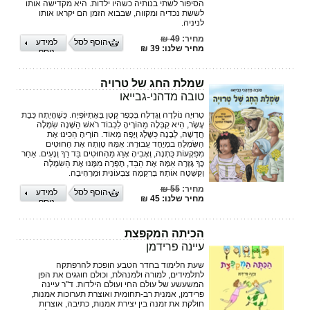
הסיפור לשתי בנותיה כשהיו ילדות. היא מקדישה אותו
לששת נכדיה ומקווה, שבבוא הזמן הם יקראו אותו
לניניה.
מחיר:
49 ₪
הוסף לסל
למידע
מחיר שלנו: 39 ₪
נוסף
שמלת החג של טרויה
טובה מדהני-גבייאו
טְרוּיֶה נוֹלְדָה וְגָדְלָה בִּכְפָר קָטָן בְּאֶתְיוֹפְּיָה. כְּשֶׁהָיְתָה כְּבַת
עֶשֶׂר, הִיא קִבְּלָה מֵהוֹרֶיהָ לִכְבוֹד רֹאשׁ הַשָּׁנָה שִׂמְלָה
חֲדָשָׁה, לְבָנָה כַּשֶּׁלֶג וְיָפָה מְאוֹד. הוֹרֶיהָ הֵכִינוּ אֶת
הַשִּׂמְלָהִ במְיֻחָד עֲבוּרָהּ: אִמָּהּ טָוְתָה אֶת הַחוּטִים
מִפַּקְעוֹת כֻּתְנָה, וְאָבִיהָ אָרַג מֵהַחוּטִים בַּד רַךְ וְנָעִים. אַחַר
כָּךְ גָּזְרָה אִמָּהּ אֶת הַבַּד, תָּפְרָה מִמֶּנּוּ אֶת הַשִּׂמְלָה
וְקִשְּׁטָה אוֹתָהּ בְּרִקְמָה צִבְעוֹנִית וּמַרְהִיבָה.
מחיר:
55 ₪
הוסף לסל
למידע
מחיר שלנו: 45 ₪
נוסף
הכיתה המקפצת
עיינה פרידמן
שעת הלימוד בחדר הטבע הופכת להרפתקה
לתלמידים, למורה ולמנהלת, וכולם חוגגים את הפן
המשעשע של עולם החי ועולם הילדות. ד"ר עיינה
פרידמן, אמנית רב-תחומית ואוצרת תערוכות אמנות,
חולקת את זמנה בין יצירת אמנות, כתיבה, אוצרות