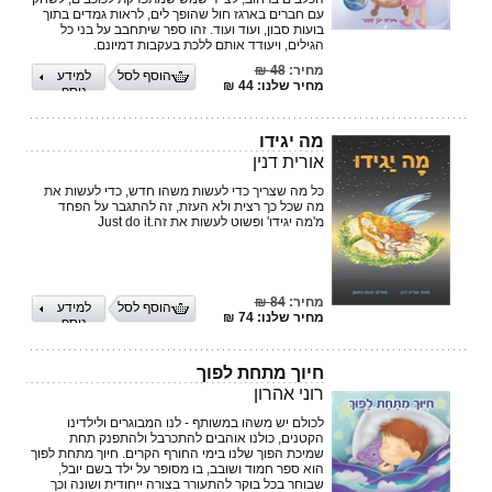
עם חברים בארגז חול שהופך לים, לראות גמדים בתוך
בועות סבון, ועוד ועוד. זהו ספר שיתחבב על בני כל
הגילים, ויעודד אותם ללכת בעקבות דמיונם.
מחיר:
48 ₪
הוסף לסל
למידע
מחיר שלנו: 44 ₪
נוסף
מה יגידו
אורית דנין
כל מה שצריך כדי לעשות משהו חדש, כדי לעשות את
מה שכל כך רצית ולא העזת, זה להתגבר על הפחד
מ'מה יגידו' ופשוט לעשות את זה.‏‎ Just do it
מחיר:
84 ₪
הוסף לסל
למידע
מחיר שלנו: 74 ₪
נוסף
חיוך מתחת לפוך
רוני אהרון
לכולם יש משהו במשותף - לנו המבוגרים ולילדינו
הקטנים, כולנו אוהבים להתכרבל ולהתפנק תחת
שמיכת הפוך שלנו בימי החורף הקרים. חיוך מתחת לפוך
הוא ספר חמוד ושובב, בו מסופר על ילד בשם יובל,
שבוחר בכל בוקר להתעורר בצורה ייחודית ושונה וכך