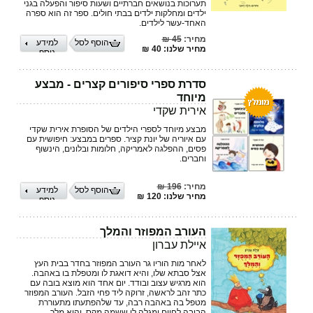
תערוכות בנושאים חברתיים ושעות סיפור והפעלה בגני
ילדים ומחלקות ילדים בבתי חולים. ספר זה הוא ספרה
האחד-עשר לילדים.
מחיר:
45 ₪
הוסף לסל
למידע
מחיר שלנו: 40 ₪
נוסף
סדרת ספרי סיפורים קצרים - מבצע
מיוחד
אירית שקדי
מבצע מיוחד לספרי הילדים של הסופרת אירית שקדי
עם איוריה של יונת קציר. ספרים במבצע: חיפושית עם
פסים, ההפלגה לאמריקה, חלומות ובלונים, הינשוף
וחברים.
מחיר:
196 ₪
הוסף לסל
למידע
מחיר שלנו: 120 ₪
נוסף
העורב המפוזר והמלך
איילת עברון
לאחר מות הוריו גר העורב המפוזר בחדר בבית העץ
אצל סבתא שלו, והיא דואגת לו ומטפלת בו באהבה.
הוא מרגיש עצוב ובודד. יום אחד הוא מוצא בובה עם
כתר זהב לראשה, זרוקה ליד פחי הזבל. העורב המפוזר
מטפל בה באהבה רבה, עד שלהפתעתו מתעוררת
הבובה לחיים ומגלה לו ששמה מקס, והוא מלך