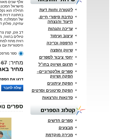
אלף שנים מאוחר
מישראל המכונה 
לקטורה וחוות דעת
תחילה הוא נקל
בחתונה דנית מ
כתיבת סיפורי חיים,
של הממלכה. מס
תיעוד והנצחה
עתיקה, פולחן ד
עריכה והגהות
דב גונן, קצין צה
עיצוב ועימוד
טיולים בהווה, מ
רווית מתח למחו
הדפסה וכריכה
היסטוריות עם א
שיווק והפצה
ספר מודפס
יחסי ציבור לספרים
מחיר:
67 ₪
תרגום ושיווק בחו"ל
מחיר באתר: 
ספרים אלקטרוניים–
הפקה ושיווק
דרגו את הספר:
הפקת עיתונים
שלח לחבר
הפקת סרטונים וסרטים
סדנאות והרצאות
ספרים נוס
קטלוג הספרים
ספרים חדשים
מבצעים
מכירה מוקדמת