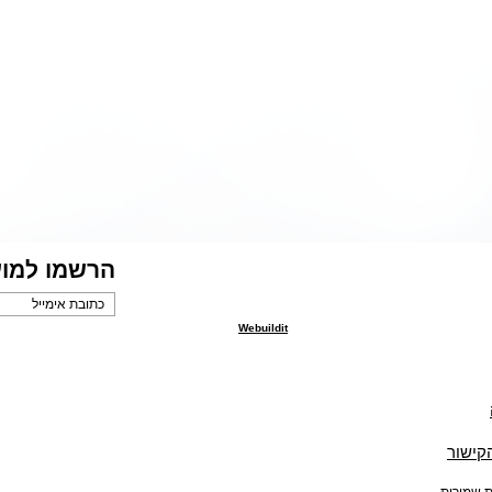
 דרכים
הנמצאים 
ים בין בחירה
בחייהם ומ
לבין המשך
ליצור קשר 
ת. רוחו
החיים ללא 
הספר,
האופטימי
 שבין
הערבות ה
החברות
הדמויות, 
ס – וכמובן
המועלה בו
טיים,
הסיפורים 
רגשים
החושפניים
יעודדו את
המופיעים 
 בדרכו.
הקורא ויסי
הרשמו למוע
Webuildit
הקישור