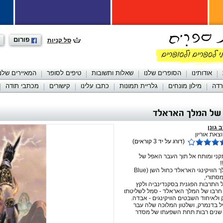
פורום
סל קניות
אודותינו
הסופרים שלנו
שאלות ותשובות
טיפים לסופר
המאיירים שלנו
רדה
מילון מונחים
גלריית תמונות
כתבו עלינו
קישורים
מכתבי תודה
 של המלך האראלד
 גונן
את אוריון
(דורג על יד 3 קוראים)
קני ומותח אל תוך העבר האפל של
 הוויקינגי האראלד כחול השן (
Blue
 מסתורי,
 התרבות הפגנית בסקנדינביה ולקץ
י. חרבו של המלך האראלד - סמל לשליטתו
לאיחוד השבטים הוויקינגים - אבדה.
 בדנמרק, ושלטון המלוכה שלה עבר
נים רבות תחת השפעתו של מסדר