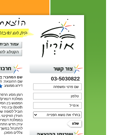
עמוד הבית
הקטלוג להו
חרבו
צור קשר
שם המחבר:
דב
03-5030822
שם ההוצאה: הוצ
דירוג ממוצע:
רומן מסע הרפת
ממלכת דנמרק!!!
המפגש בין המלך
tooth
) ובין נזיר
הוביל לסופה של
העידן הוויקינג
בממלכת דנמרק ו
עידן חדש התחיל
להתנהל במשך ש
צללים מסוכן.
שירותי ההוצאה