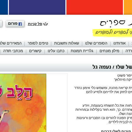
פורום
סל קניות
אודותינו
הסופרים שלנו
שאלות ותשובות
טיפים לסופר
המאיירים שלנו
רדה
מילון מונחים
גלריית תמונות
כתבו עלינו
קישורים
מכתבי תודה
ל שלו / נעמה גל
פור פשוט
יקה מיהלאך
ית קריאה מהנה, ומשמש כלי אימון נהדר
 לחזק את ילדיהם ולסייע להם
ווה את כל רגשותיו בעוצמה, ויודע
חררם. כך, הוא חוזר בקלילות ובמהירות
צה ושלו.
ק הפונה להורים ובו הסברים ורעיונות
ה לבבית לילדים.
וֹרִים לְשָׁלֵו דְּבָרִים,