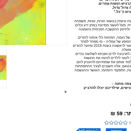
ַרְגִּישׁ רְגָשׁוֹת אֲחֵרִים.
ו גָּדוֹל־גָּדוֹל,
גִּישׁ הַ־כֹּל."
ת אישית בנושאי הורות, זוגיות, משפחה
. מעל לעשור מסייעת במתן ידע וכלים
ולחיזוק ההקשבה הפנימית והאמונה
של נעמה, המהווה כלי אימוני להורים.
המסע של עמליה – מי מפחד לפחד
בחברה?" ראה אור לראשונה בשנת 2018 ומיועד להורים
לארבעה ילדים וסבתא לשלושה נכדים.
עזור לילדים לזהות את הרגשות
למד אותם את שמותיהם ולהעניק להם
לבטאם. אלה חשובים לצורך ההתפתחות
ת, התפקוד היומיומי, האושר וההגשמה
פה מתנה -
ישים, שילדיכם יוכלו להדביק
59 ₪