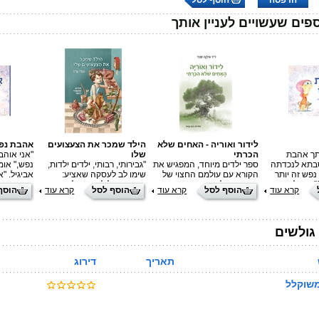
הדפסה
הוסף לסל
פים שעשויים לעניין אותך
לידור ואוריה - האחים שלא
הילד שמכר את הצעצועים
אהבת נפ
תך אהבת
הכרתי
שלו
"אני אוה
סבתא לנכדתה
ספר ילדים מיוחד, המפגיש את
"גבירותי, רבותי, ילדים ילדות,
נפש," או
נפש זה יותר
הקורא עם עולמם החצוי של
שימו לב לעסקה שאציע:
אביגיל. "
" שואלת
אחים שכולים. הסיפור מעורר
צעצוע בזול למי שישלם פחות,
מאהבה רג
קרא עוד
הוסף לסל
קרא עוד
הוסף לסל
קרא עוד
הוסף
נות על השאלה
שאלות ומחשבות אצל ילדים,
אתם רק צריכים להגיע!"
אביגיל. כ
יאה לאביגיל
מורים ואנשי חינוך, ומציע
הזאת סבת
נקסה הסודי.
דרכים להתמודדות עם הנושא
מרשימותי
בור אביגיל,
ועם הרגשות העולים ממנו.
"הסיפור נ
גולשים
 המחברת,
נכדתי," א
פגוש לעיתים
"שאיני יכ
גרה בבריטניה,
קרובות כי
תאריך
דירוג
 לכתיבתו הוא
ומה שהניע
והרצון להיות
הגעגועים 
משוקלל
ני מקווה
יותר בקרב
, קטנים
שקוראים נ
קריאתו." זהו
וגדולים, י
ילדים של ד"ר
ספרה הראש