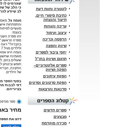
שֶׁגּוֹרְמִים לוֹ לְה
כִּי הַלֵּב שֶׁל שָׁלֵ
לקטורה וחוות דעת
לֵב שֶׁיּוֹדֵעַ לְהַרְ
כתיבת סיפורי חיים,
תיעוד והנצחה
נעמה גל
, מאמנ
והתפתחות אישית
עריכה והגהות
מעשיים לפיתוח 
בעצמי.
עיצוב ועימוד
זהו ספרה השני 
הדפסה וכריכה
ספרה הראשון "
שיווק והפצה
ולילדים מגיל 7 ומעלה.
יחסי ציבור לספרים
נעמה היא אמא 
מאמינה שחשוב ל
תרגום ושיווק בחו"ל
שעולים בהם, ל
חופש וביטחון 
ספרים אלקטרוניים–
התקינה, הבריאו
הפקה ושיווק
של הילדים.
הפקת עיתונים
בסוף הספר מצ
הפקת סרטונים וסרטים
דפי לבבות מרג
סדנאות והרצאות
בציוריהם.
קטלוג הספרים
ספר מודפס
מחיר באתר: 
ספרים חדשים
מבצעים
דרגו את הספר:
מכירה מוקדמת