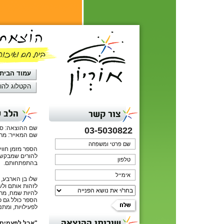
עמוד הבית
הקטלוג להו
הלב ש
צור קשר
שם ההוצאה: סי
03-5030822
שם המאייר: מר
הספר מזמן חווי
להורים שמבקשים
בהתפתחותם.
שלו בן הארבע, ח
לזהות אותם ולש
להיות שמח, מרו
הספר כולל גם פר
לפעילויות, ומתנ
שירותי ההוצאה
"אֲבָל לִפְעָמִים ק