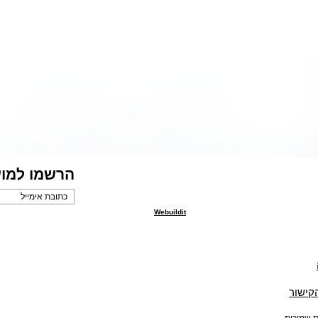
קרת בתחום
תמר נתנא
ת תואר שני
הביולוגיה
. כעבודת גמר
בלימודי קו
הפיקה סרט
כתבה, ביי
ים". במהלך
קצר בשם "
 הכירה תמר
לימודי הק
אנימטורית ורד
את המאייר
. ורד ציירה את
אליעזרי גנ
סרט הגמר של
הסטורי-בו
יתוף הפעולה
תמר. היה 
 באמצעות
הראשון בי
רד בכישרון
המכחול מב
פעמותה מיופיו
ובהומור א
וב.
של הטקסט
הרשמו למוע
Webuildit
הקישור