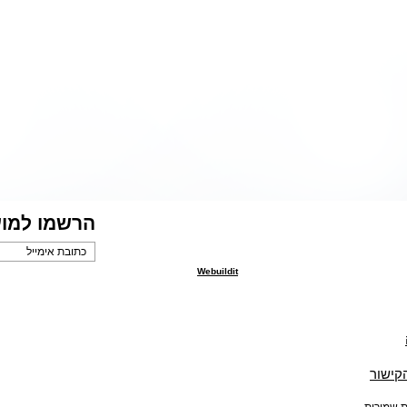
בחיי. שם, מול מצלמת מסך
עתיקה ובעלת ערך מדעי, דתי
המחשב, דווקא במקום שאין
והיסטורי עצום, לנצרות
בו אלוהים ובתוך החושך אליו
וליהדות כאחד. טוויסט נוסף
נבלעתי, גיליתי את עצמי, את
בעלילה, חושף שחיתות
מיניותי ואת האור הגדול שהפך
ותככים, במעורבות פקידים
לאהבת חיי.
בכירים, ראשי כנסיות ודמויות
מרתקות נוספות. הדמויות
והעובדות שתקראו, רחוקות
מלהיות דמיוניות. זירות
הפעולה בישראל, לבנון וחו"ל,
עולמות הסמים והסיכול,
המשורטטים ביד אמן, כמו גם
השחיתות בצמרת, מבוססים
על פרשיות אמתיות, בהן עסק
הכותב בחייו המקצועיים,
המשובצות בעלילה, תוך
הסתרת שמות ופרטי
הרשמו למוע
המעורבים בפרשיות האמתיות.
עורך הדין אלי עברון, נולד כדור
שני בירושלים בתחילת שנות
החמישים. הינו בעל תארים
Webuildit
אקדמאיים במזרחנות
וגיאוגרפיה מהאוניברסיטה
העברית ובמשפטים
מאוניברסיטת תל אביב. דובר
ערבית על בוריה כשפת עבודה
ושפות נוספות. המחבר, שירת
שנים רבות במגוון תפקידים
ביחידות נבחרות של קהילת
הקישור
המודיעין הישראלית ובזרועות
הביטחון השונות של המדינה,
ופרש לגמלאות כקצין בכיר.