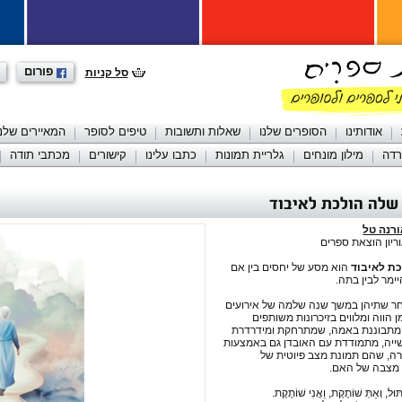
פורום
סל קניות
אודותינו
הסופרים שלנו
שאלות ותשובות
טיפים לסופר
המאיירים שלנו
רדה
מילון מונחים
גלריית תמונות
כתבו עלינו
קישורים
מכתבי תודה
לה הולכת לאיבוד
רנה טל
יון הוצאת ספרים
ת לאיבוד
הוא מסע של יחסים בין אם
מר לבין בתה.
חר שתיהן במשך שנה שלמה של אירועים
הווה ומלווים בזיכרונות משותפים
מתבוננת באמה, שמתרחקת ומידרדרת
ייה, מתמודדת עם האובדן גם באמצעות
רה, שהם תמונת מצב פיוטית של
ח מצבה של האם.
וּל, וְאַתְּ שׁוֹתֶקֶת, וַאֲנִי שׁוֹתֶקֶת.