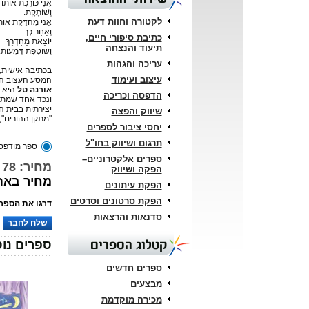
אֲנִי כּוֹרֶכֶת אוֹתוֹ 
וְשׁוֹתֶקֶת.
לקטורה וחוות דעת
אֲנִי מְהַדֶּקֶת אוֹת
וְאַחַר כָּךְ
כתיבת סיפורי חיים,
יוֹצֵאת מֵחַדְרֵךְ
תיעוד והנצחה
וְשׁוֹטֶפֶת דְּמָעוֹת.
עריכה והגהות
בכתיבה אישית,
עיצוב ועימוד
המסע העצוב הזה
אורנה טל
היא א
הדפסה וכריכה
ונכד אחד שמתג
יצירתית בבית ה
שיווק והפצה
"מתקן ההורים"; 
יחסי ציבור לספרים
תרגום ושיווק בחו"ל
ספר מודפס
ספרים אלקטרוניים–
מחיר:
78 ₪
הפקה ושיווק
מחיר באתר: 
הפקת עיתונים
הפקת סרטונים וסרטים
דרגו את הספר:
סדנאות והרצאות
שלח לחבר
קטלוג הספרים
ספרים נוס
ספרים חדשים
מבצעים
מכירה מוקדמת