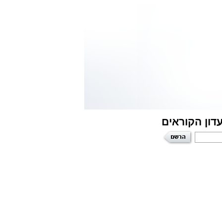
בחיי. שם, מול מצלמת מסך
עתיקה ובעלת ערך מדעי, דתי
המחשב, דווקא במקום שאין
והיסטורי עצום, לנצרות
בו אלוהים ובתוך החושך אליו
וליהדות כאחד. טוויסט נוסף
נבלעתי, גיליתי את עצמי, את
בעלילה, חושף שחיתות
מיניותי ואת האור הגדול שהפך
ותככים, במעורבות פקידים
לאהבת חיי.
בכירים, ראשי כנסיות ודמויות
מרתקות נוספות. הדמויות
והעובדות שתקראו, רחוקות
מלהיות דמיוניות. זירות
הפעולה בישראל, לבנון וחו"ל,
עולמות הסמים והסיכול,
המשורטטים ביד אמן, כמו גם
השחיתות בצמרת, מבוססים
על פרשיות אמתיות, בהן עסק
הכותב בחייו המקצועיים,
המשובצות בעלילה, תוך
הסתרת שמות ופרטי
דון הקוראים
המעורבים בפרשיות האמתיות.
עורך הדין אלי עברון, נולד כדור
שני בירושלים בתחילת שנות
החמישים. הינו בעל תארים
אקדמאיים במזרחנות
וגיאוגרפיה מהאוניברסיטה
העברית ובמשפטים
מאוניברסיטת תל אביב. דובר
ערבית על בוריה כשפת עבודה
ושפות נוספות. המחבר, שירת
שנים רבות במגוון תפקידים
ביחידות נבחרות של קהילת
המודיעין הישראלית ובזרועות
הביטחון השונות של המדינה,
ופרש לגמלאות כקצין בכיר.