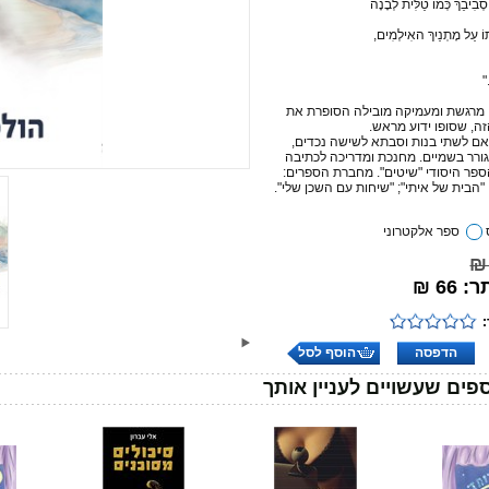
סְבִיבֵךְ כְּמוֹ טַלִּית לְבָנָה
וֹ עַל מָתְנַיִךְ האִילְמִים,
"
 מרגשת ומעמיקה מובילה הסופרת את
, שסופו ידוע מראש.
ם לשתי בנות וסבתא לשישה נכדים,
ורר בשמיים. מחנכת ומדריכה לכתיבה
ספר היסודי "שיטים". מחברת הספרים:
"הבית של איתי"; "שיחות עם השכן שלי".
ספר אלקטרוני
66 ₪
הדפסה
הוסף לסל
פים שעשויים לעניין אותך