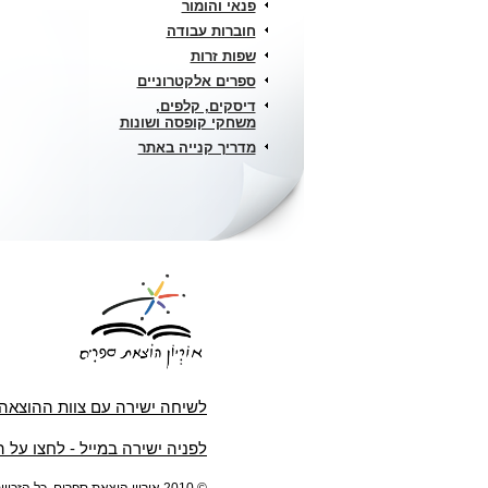
פנאי והומור
בחיי. שם, מול מצלמת מסך
עתיקה ובעלת ערך מדעי, דתי
המחשב, דווקא במקום שאין
והיסטורי עצום, לנצרות
חוברות עבודה
בו אלוהים ובתוך החושך אליו
וליהדות כאחד. טוויסט נוסף
נבלעתי, גיליתי את עצמי, את
בעלילה, חושף שחיתות
שפות זרות
מיניותי ואת האור הגדול שהפך
ותככים, במעורבות פקידים
ספרים אלקטרוניים
לאהבת חיי.
בכירים, ראשי כנסיות ודמויות
מרתקות נוספות. הדמויות
דיסקים, קלפים,
והעובדות שתקראו, רחוקות
משחקי קופסה ושונות
מלהיות דמיוניות. זירות
הפעולה בישראל, לבנון וחו"ל,
מדריך קנייה באתר
עולמות הסמים והסיכול,
המשורטטים ביד אמן, כמו גם
השחיתות בצמרת, מבוססים
על פרשיות אמתיות, בהן עסק
הכותב בחייו המקצועיים,
המשובצות בעלילה, תוך
הסתרת שמות ופרטי
המעורבים בפרשיות האמתיות.
עורך הדין אלי עברון, נולד כדור
שני בירושלים בתחילת שנות
החמישים. הינו בעל תארים
אקדמאיים במזרחנות
וגיאוגרפיה מהאוניברסיטה
העברית ובמשפטים
מאוניברסיטת תל אביב. דובר
ערבית על בוריה כשפת עבודה
ושפות נוספות. המחבר, שירת
לשיחה ישירה עם צוות ההוצאה
שנים רבות במגוון תפקידים
ביחידות נבחרות של קהילת
לפניה ישירה במייל - לחצו על 
המודיעין הישראלית ובזרועות
הביטחון השונות של המדינה,
ופרש לגמלאות כקצין בכיר.