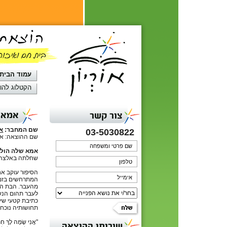
עמוד הבית
הקטלוג להו
אמא ש
צור קשר
שם המחבר:
או
03-5030822
שם ההוצאה: אור
אמא שלה הולכ
שחלתה באלצהיי
הסיפור עוקב א
המתרחשים בזמן 
מהעבר. הבת ה
לעבר תהום הנש
כתיבת קטעי שי
תחושותיה נוכ
"אֲנִי שָׂמָה לָךְ חִתּ
שירותי ההוצאה