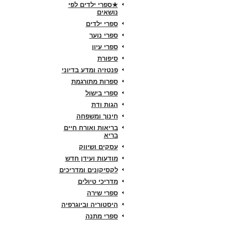
★ספרי ילדים לפי
נושאים
ספרי ילדים
ספרי נוער
ספרי עיון
סיפורת
פנטזיה ומדע בדיוני
ספרות מתורגמת
ספרי בישול
הגות ודת
חינוך ומשפחה
בריאות ואורח חיים
בריא
עסקים ושיווק
מודעות ועידן חדש
לקסיקונים ומדריכים
מדריכי טיולים
ספרי שירה
היסטוריה וביוגרפיה
ספרי מתנה