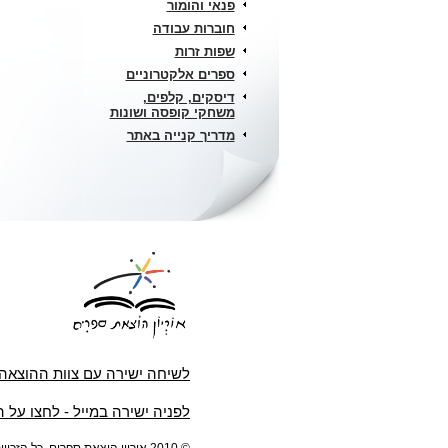
פנאי והומור
חוברות עבודה
שפות זרות
ספרים אלקטרוניים
דיסקים, קלפים,
משחקי קופסה ושונות
מדריך קנייה באתר
לשיחה ישירה עם צוות ההוצאה
לפניה ישירה במייל - לחצו על 