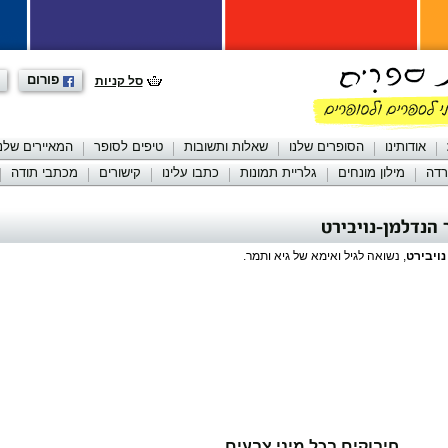
פורום
סל קניות
אודותינו
הסופרים שלנו
שאלות ותשובות
טיפים לסופר
המאיירים שלנו
רדה
מילון מונחים
גלריית תמונות
כתבו עלינו
קישורים
מכתבי תודה
 הנדלמן-נויבירט
נויבירט
, נשואה לגיל ואימא של גיא ותמר.
חיבוקים בכל מיני צבעים