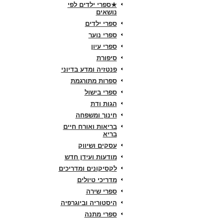
★ספרי ילדים לפי
נושאים
ספרי ילדים
ספרי נוער
ספרי עיון
סיפורת
פנטזיה ומדע בדיוני
ספרות מתורגמת
ספרי בישול
הגות ודת
חינוך ומשפחה
בריאות ואורח חיים
בריא
עסקים ושיווק
מודעות ועידן חדש
לקסיקונים ומדריכים
מדריכי טיולים
ספרי שירה
היסטוריה וביוגרפיה
ספרי מתנה