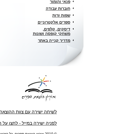
פנאי והומור
חוברות עבודה
שפות זרות
ספרים אלקטרוניים
דיסקים, קלפים,
משחקי קופסה ושונות
מדריך קנייה באתר
לשיחה ישירה עם צוות ההוצאה
לפניה ישירה במייל - לחצו על 