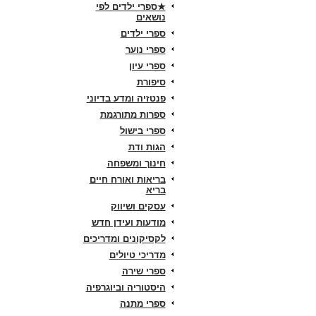
★ספרי ילדים לפי
נושאים
ספרי ילדים
ספרי נוער
ספרי עיון
סיפורת
פנטזיה ומדע בדיוני
ספרות מתורגמת
ספרי בישול
הגות ודת
חינוך ומשפחה
בריאות ואורח חיים
בריא
עסקים ושיווק
מודעות ועידן חדש
לקסיקונים ומדריכים
מדריכי טיולים
ספרי שירה
היסטוריה וביוגרפיה
ספרי מתנה