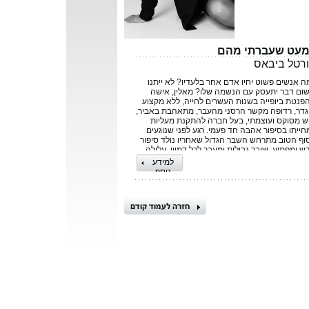
עט שעברתי מהם
רטל ביבאס
ה אנשים פשוט יחיו אדם אחר בלעדיו? לא ייתנו
ום דבר יתעסק עם הנשמה שלו? מאלין, אישה
פנטת ביופייה בשנות העשרים לחייה, ללא מקצוע
גדר, רדופה מקשר הרסני מהעבר, מתאהבת באביר,
ש מסוקס ועוצמתי, בעל חברה להתקנת מעליות
חייתו בסיפור אהבה חד פעמי. רגע לפני שנוגעים
וף הטוב מתרחש השבר הגדול שאחריו נולד סיפור
ש ומפתיע, שובר גבולות ומעבר לכל דמיון. עלילה
לונית משנה צורתה והופכת ליצירה ארוטית
למידע
ודנת ומשובחת. העלילה משחקת עם הקורא
נוסף
מצעות הבזקי זיכרון מהעבר שאת חלקם מציינת
ת חלקם משליכה בטבעיות על מחשבתו, כי ידע
קוב את העלילה ולהתענג עד סופה. שאלות של
פוש, מאבק בין תאוות להתמסרות, חרטות וכמיהה
ניות, סודות והקרבה, דינים ושוחד מצוות,
קלפות ובחירה, חומר וצורה ילוו את הסיפור הנפלא
ה בעולמן של הדמויות. כל קורא שעיניו יתנגשו
פר הזה לא יוכל להניח אותו אף לא לרגע. ספר
יכורים צפוף לרווחה, נמכר כרב מכר ברשת
ברתית בלבד ואזל במהדורה אחת. בספרה השני,
עט שעברתי מהם בחרה המחברת לפרוץ את תקרת
כוכית של הסיפורים הקצרים המוכרים ולהעניק
לפי קוראיה סיפור עלילה שלם, עשוי, נוטף מיניות
קרנת שיסחף את הקורא לעולמות שספק אם הכיר