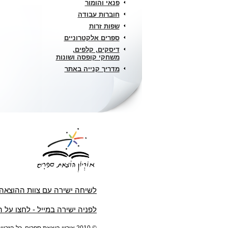
פנאי והומור
חוברות עבודה
שפות זרות
ספרים אלקטרוניים
דיסקים, קלפים,
משחקי קופסה ושונות
מדריך קנייה באתר
לשיחה ישירה עם צוות ההוצאה
לפניה ישירה במייל - לחצו על 