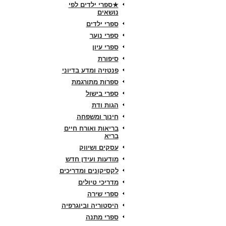
★ספרי ילדים לפי
נושאים
ספרי ילדים
ספרי נוער
ספרי עיון
סיפורת
פנטזיה ומדע בדיוני
ספרות מתורגמת
ספרי בישול
הגות ודת
חינוך ומשפחה
בריאות ואורח חיים
בריא
עסקים ושיווק
מודעות ועידן חדש
לקסיקונים ומדריכים
מדריכי טיולים
ספרי שירה
היסטוריה וביוגרפיה
ספרי מתנה