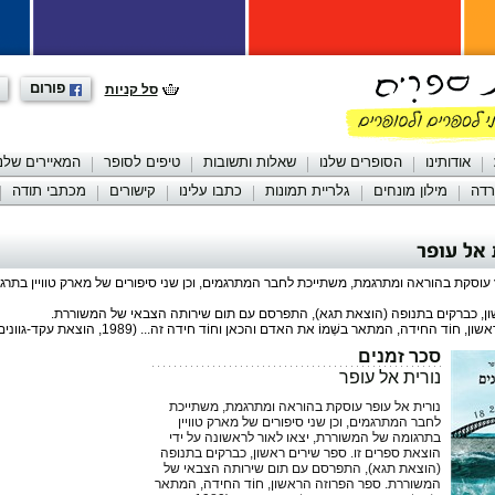
פורום
סל קניות
אודותינו
הסופרים שלנו
שאלות ותשובות
טיפים לסופר
המאיירים שלנו
רדה
מילון מונחים
גלריית תמונות
כתבו עלינו
קישורים
מכתבי תודה
 אל עופר
עוסקת בהוראה ומתרגמת, משתייכת לחבר המתרגמים, וכן שני סיפורים של מארק טוויין בתרג
ון, כברקים בתנופה (הוצאת תגא), התפרסם עם תום שירותה הצבאי של המשוררת.
ֹד החידה, המתאר בשְׁמוֹ את האדם והכאן וחוֹד חידה זה... (1989, הוצאת עקד-גוונים-טרקלין).
סכר זמנים
נורית אל עופר
נורית אל עופר עוסקת בהוראה ומתרגמת, משתייכת
לחבר המתרגמים, וכן שני סיפורים של מארק טוויין
בתרגומה של המשוררת, יצאו לאור לראשונה על ידי
הוצאת ספרים זו. ספר שירים ראשון, כברקים בתנופה
(הוצאת תגא), התפרסם עם תום שירותה הצבאי של
המשוררת. ספר הפרוזה הראשון, חוֹד החידה, המתאר