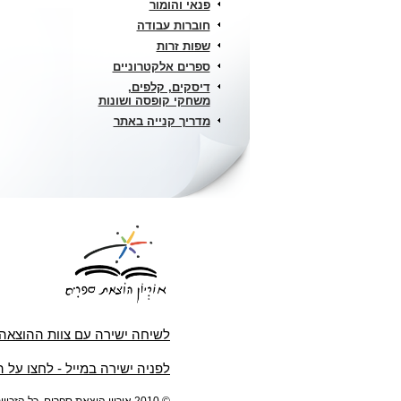
פנאי והומור
חוברות עבודה
שפות זרות
ספרים אלקטרוניים
דיסקים, קלפים,
משחקי קופסה ושונות
מדריך קנייה באתר
לשיחה ישירה עם צוות ההוצאה
לפניה ישירה במייל - לחצו על 