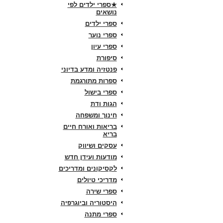
★ספרי ילדים לפי
נושאים
ספרי ילדים
ספרי נוער
ספרי עיון
סיפורת
פנטזיה ומדע בדיוני
ספרות מתורגמת
ספרי בישול
הגות ודת
חינוך ומשפחה
בריאות ואורח חיים
בריא
עסקים ושיווק
מודעות ועידן חדש
לקסיקונים ומדריכים
מדריכי טיולים
ספרי שירה
היסטוריה וביוגרפיה
ספרי מתנה