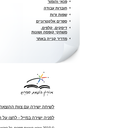
פנאי והומור
חוברות עבודה
שפות זרות
ספרים אלקטרוניים
דיסקים, קלפים,
משחקי קופסה ושונות
מדריך קנייה באתר
לשיחה ישירה עם צוות ההוצאה
לפניה ישירה במייל - לחצו על 