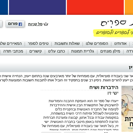
פורום
סל קניות
אודותינו
הסופרים שלנו
שאלות ותשובות
טיפים לסופר
המאיירים שלנו
רדה
מילון מונחים
גלריית תמונות
כתבו עלינו
קישורים
מכתבי תודה
ו
ר שני בעבודה סוציאלית, עם מומחיות של יותר מארבעים שנה בתחום ייעוץ, הנחייה אישית וקבו
ן ייעוץ להורים וזוגות. ניסיון רב שנים בתפקיד זה הוביל אותו לתובנות חשובות המוצעות לקור
הידברות ושיח
ישי זיו
ייעודו של ספר זה הוא העמקת ההבנה והמודעות
לחשיבותן של התקשורת הבין אישית וההידברות
לקיומה של החברה האנושית ובהקניית כלים
ומיומנויות לשכלול ופיתוח דרכי השיח במשפחה,
במקומות עבודה ובכל ארגון, קבוצה ומערכת חברתית
הרוצה להתפתח באופן מיטבי בחברה האנושית. ישי
זיו, בעל תואר שני בעבודה סוציאלית, עם מומחיות של
יותר מארבעים שנה בתחום ייעוץ, הנחייה אישית