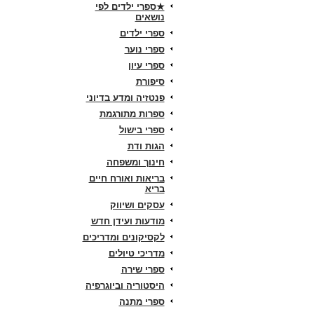
★ספרי ילדים לפי
נושאים
ספרי ילדים
ספרי נוער
ספרי עיון
סיפורת
פנטזיה ומדע בדיוני
ספרות מתורגמת
ספרי בישול
הגות ודת
חינוך ומשפחה
בריאות ואורח חיים
בריא
עסקים ושיווק
מודעות ועידן חדש
לקסיקונים ומדריכים
מדריכי טיולים
ספרי שירה
היסטוריה וביוגרפיה
ספרי מתנה