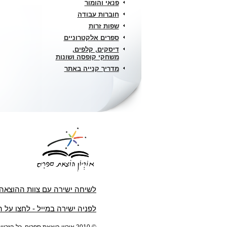
פנאי והומור
חוברות עבודה
שפות זרות
ספרים אלקטרוניים
דיסקים, קלפים,
משחקי קופסה ושונות
מדריך קנייה באתר
לשיחה ישירה עם צוות ההוצאה
לפניה ישירה במייל - לחצו על 