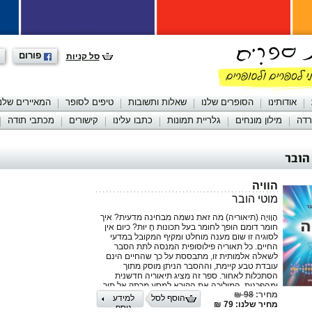
פורום
סל קניות
אודותינו
הסופרים שלנו
שאלות ותשובות
טיפים לסופר
המאיירים שלנו
רדה
מילון מונחים
גלריית תמונות
כתבו עלינו
קישורים
מכתבי תודה
הובר
הוויה
מוטי הובר
הָוָויָה (תיאוריה) מה זאת נשמה מבחינה מדעית? איך
חומר דומם הופך לחומר בעל תכונות חָ יוּת? כיום אין
לסוגיה זו שום מענה מוחלט ומקיף המקובל במדעי
החיים. כל תאוריה פילוסופית המנסה לתת הסבר
לשאלה אלמותית זו, מתבססת על כך שהחיים הינם
עובדת טבע קיימת, וההסבר הניתן מוסק מתוך
הסתכלות לאחור. ספר זה מציג תיאוריה חדשנית
ומהפכנית, המוליכה את הקורא למסע מרתק אל תוך
מחיר:
98 ₪
תוכו של סוד החיים ומתארת באופן מפורט ביותר איך
הוסף לסל
למידע
מחיר שלנו: 79 ₪
אטומים רגילים, מהם בנויים כל היצורים החיים על
נוסף