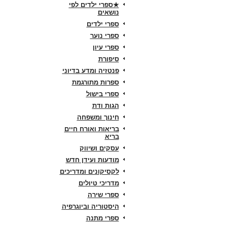
★ספרי ילדים לפי
נושאים
ספרי ילדים
ספרי נוער
ספרי עיון
סיפורת
פנטזיה ומדע בדיוני
ספרות מתורגמת
ספרי בישול
הגות ודת
חינוך ומשפחה
בריאות ואורח חיים
בריא
עסקים ושיווק
מודעות ועידן חדש
לקסיקונים ומדריכים
מדריכי טיולים
ספרי שירה
היסטוריה וביוגרפיה
ספרי מתנה