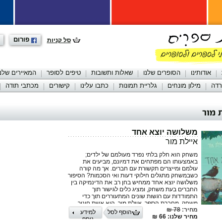
פורום
סל קניות
אודותינו
הסופרים שלנו
שאלות ותשובות
טיפים לסופר
המאיירים שלנו
רדה
מילון מונחים
גלריית תמונות
כתבו עלינו
קישורים
מכתבי תודה
 מור
משלושה יוצא אחד
איילת מור
משחק הוא חלק בלתי נפרד מעולמם של ילדים;
באמצעותו הם מפתחים את דמיונם, מביעים את
עולמם ומייצרים תקשורת עם חברים. אך מה קורה
כשבמשחק מתגלים חילוקי דעות ואי הסכמות? הסיפור
משלושה יוצא אחד ממחיש בחן רב את הדינמיקה בין
החברים בעת משחק, ומציג כלים לגישור תוך
התמודדות עם רגשות שונים המתעוררים תוך כדי
משחק. מחברת הספר, איילת מור, היא אשת חינוך
מחיר:
78 ₪
מנוסה, בעלת תואר שני בחינוך מיוחד ומאמנת
הוסף לסל
למידע
מחיר שלנו: 66 ₪
בפיתוח תהליכי חשיבה ותהליכי שינוי במעגלי החיים,
נוסף