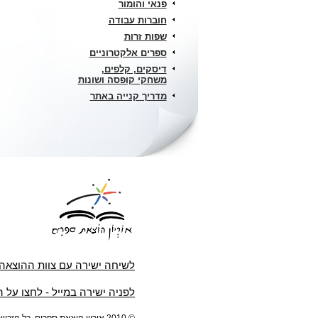
פנאי והומור
חוברות עבודה
שפות זרות
ספרים אלקטרוניים
דיסקים, קלפים,
משחקי קופסה ושונות
מדריך קנייה באתר
לשיחה ישירה עם צוות ההוצאה
לפניה ישירה במייל - לחצו על 