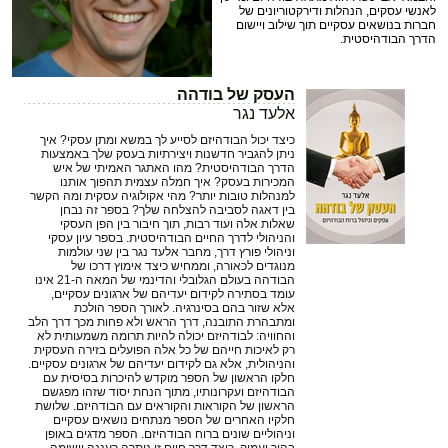
לאנשי עסקים, הנהלות ודירקטוריונים של
חברות בנושאים עסקיים תוך שילוב ויישום
הדרך הבודהיסטית.
העסק של בודהה
אלעד נגר
כיצד יכול הבודהיזם לסייע לך במשא ומתן עסקי? איך
ניתן להגביר חדשנות ויצירתיות בעסק שלך באמצעות
הדרך הבודהיסטית? מהו האתגר האמיתי של איש
המכירות בעסק? איך חמלה עצמית תהפוך אותנו
למנהלות טובות יותר? מהי אקולוגיה עסקית ומה הקשר
בין דאגה לסביבה להצלחה שלך? בספר זה נבחן
שאלות אלה ועוד רבות, תוך חיבור בין הפן העסקי
והניהולי לדרך החיים הבודהיסטית. בספר עיון עסקי
וניהולי פורץ דרך, מחבר אלעד נגר בין שני עולמות
מנוגדים לכאורה, וממחיש כיצד אימוץ דרכו של
הבודהה בעולם הגלובלי והדינמי של המאה ה-21 אינו
עומד בסתירה לקידום יעדיהם של ארגונים עסקיים,
אלא שזור בהם בסינרגיה. לאורך הספר הולכת
ומתבהרת התובנה, דרך הראש ולא פחות מכך דרך הלב
והחוויה: לבודהיזם יכולה להיות תרומה משמעותית לא
רק לאיכות חייהם של כל אלה הפועלים בזירה העסקית
והניהולית, אלא גם לקידום יעדיהם של ארגונים עסקיים.
חלקו הראשון של הספר מוקדש להיכרות בסיסית עם
הבודהיזם ועקרונותיו, מתוך הנחת יסוד שזהו מפגשם
הראשון של הקוראות והקוראים עם הבודהיזם. שלושת
חלקיו האחרים של הספר מנתחים נושאים עסקיים
וניהוליים שונים ברוח הבודהיזם. הספר מדגים באופן