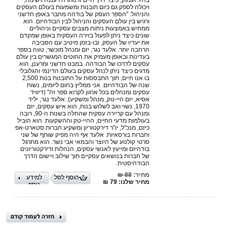
בהיר ועמוק, כיצד דרך חיים זו נותרה רעננה וישימה,
ויכולה לספק גם כיום תובנות ומשמעות בעולם העסקים
והניהול. "הספר העסק של בודהה מחבר באופן חדשני
ורגיש בין עולם העסקים והניהול לבין הבודהיזם. הוא
ממחיש באמצעות ניתוח מצבים עסקיים וניהוליים
שונים כיצד ניתן לפעול בזירה העסקית באופן שמקדם
את יעדיו של העסק, ובו-בזמן מיטיב עם הסביבה
הרחבה יותר. אלעד נגר, יזם ומנהל מוכשר, טווה בספר
בעדינות ובאופן מעמיק את החוטים המגשרים בין עולם
עסקים לדרכו של הבודהה. במבט חדשני ומרענן, הוא
מדגים כיצד ניתן לנהל עסקים בעולם הדינמי והגלובלי
בו אנו חיים, תוך התבססות על התובנות בנות 2,500
שנה של הבודהיזם. אני ממליץ בחום ליזמים, נשות
עסקים ומנהלים בכל ארגון לקרוא ספר זה" (דיוויד
אסיא, יזם היי-טק, מנהל ומשקיע). אלעד נגר, יליד
1970, נשוי ואב לשלוש בנות, הוא איש עסקים, יזם
ומנהל עם קריירה עסקית שהחלה בשנות ה-90, רובה
בעולמות מדעי החיים, ההיי-טק וההשקעות. הוא הוביל
כיזם, מנכ"ל, יו"ר דירקטוריון ומשקיע חברות סטארט-אפ
וחברות בורסאיות. אלעד אף היה מפיק שותף של שני
סרטי קולנוע של היוצר והבמאי אבי נשר. הוא מתרגל
בודהיזם ומייעץ לאנשי עסקים, הנהלות ודירקטוריונים
של חברות בנושאים עסקיים תוך שילוב ויישום הדרך
הבודהיסטית.
מחיר:
88 ₪
הוסף לסל
למידע
מחיר שלנו: 79 ₪
נוסף