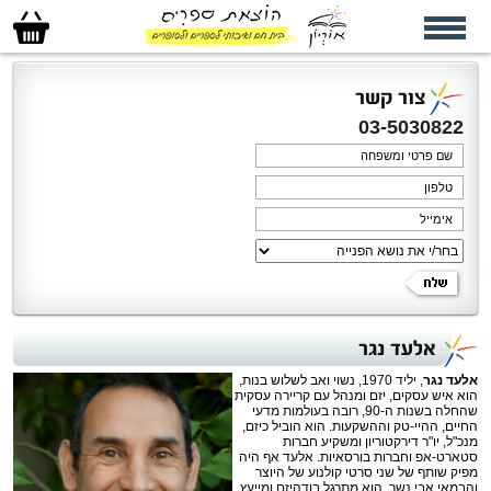
סל
הקניות
שלי
צור קשר
03-5030822
אלעד נגר
אלעד נגר
, יליד 1970, נשוי ואב לשלוש בנות,
הוא איש עסקים, יזם ומנהל עם קריירה עסקית
שהחלה בשנות ה-90, רובה בעולמות מדעי
החיים, ההיי-טק וההשקעות. הוא הוביל כיזם,
מנכ"ל, יו"ר דירקטוריון ומשקיע חברות
סטארט-אפ וחברות בורסאיות. אלעד אף היה
מפיק שותף של שני סרטי קולנוע של היוצר
והבמאי אבי נשר. הוא מתרגל בודהיזם ומייעץ