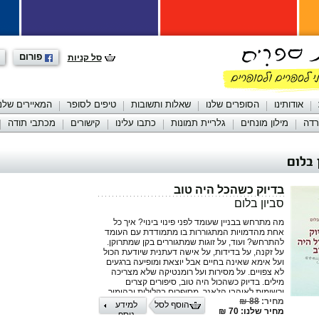
פורום
סל קניות
אודותינו
הסופרים שלנו
שאלות ותשובות
טיפים לסופר
המאיירים שלנו
רדה
מילון מונחים
גלריית תמונות
כתבו עלינו
קישורים
מכתבי תודה
 בלום
בדיוק כשהכל היה טוב
סביון בלום
מה מתרחש בבניין שעומד לפני פינוי בינוי? איך כל
אחת מהדמויות המתגוררות בו מתמודדת עם העומד
להתרחש? ועוד, על זוגות שמתגוררים בקן שמתרוקן.
על זקנה, על בדידות, על אישה דעתנית שיודעת הכול
ועל אימא שאינה בחיים אבל יוצאת ומופיעה ברגעים
לא צפויים. על מסירות ועל רומנטיקה שלא מצריכה
מילים. בדיוק כשהכול היה טוב, סיפורים קצרים
ורשימות לאוהבי הז'אנר, מסופרים בקלילות ובהומור
מחיר:
88 ₪
מתוק מלוח, על אנשים רגילים, כל כך רגילים שאין מי
הוסף לסל
למידע
מחיר שלנו: 70 ₪
שייחצן אותם, וכוללים גם מתכון אחד עתיק מהמאה
נוסף