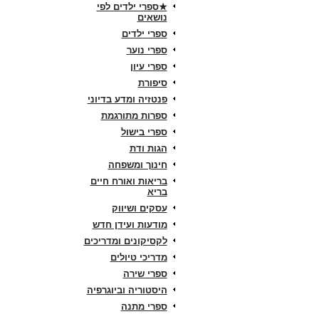
★ספרי ילדים לפי
נושאים
ספרי ילדים
ספרי נוער
ספרי עיון
סיפורת
פנטזיה ומדע בדיוני
ספרות מתורגמת
ספרי בישול
הגות ודת
חינוך ומשפחה
בריאות ואורח חיים
בריא
עסקים ושיווק
מודעות ועידן חדש
לקסיקונים ומדריכים
מדריכי טיולים
ספרי שירה
היסטוריה וביוגרפיה
ספרי מתנה