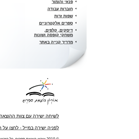
פנאי והומור
חוברות עבודה
שפות זרות
ספרים אלקטרוניים
דיסקים, קלפים,
משחקי קופסה ושונות
מדריך קנייה באתר
לשיחה ישירה עם צוות ההוצאה
לפניה ישירה במייל - לחצו על 