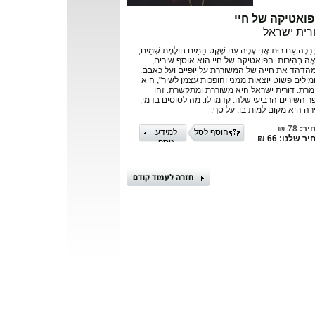
ואטיקה של חיי
רית ישראל
בְּרֵכָה עִם רוּת אֲנִי עָפָה עִם שֶׁקֶט הַמַּיִם חוֹלֶמֶת שָׁמַיִם,
אָה בְּהִירוּת. הפואטיקה של חיי הוא אוסף שירים,
הדהד את חייה של המשוררת על יופיים ועל כאבם.
מילים פשוט יוצאות ממני והופכות עצמן לשיר", היא
מרת. דורית ישראל היא משוררת ומתקשרת. זהו
ר השירים הרביעי שלה. קדמו לו: מה לסוסים בדמי;
רה היא מקום למות בו; על סף.
יר:
78 ₪
הוסף לסל
למידע
ר שלנו: 66 ₪
נוסף