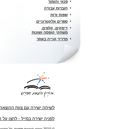
פנאי והומור
חוברות עבודה
שפות זרות
ספרים אלקטרוניים
דיסקים, קלפים,
משחקי קופסה ושונות
מדריך קנייה באתר
לשיחה ישירה עם צוות ההוצאה
לפניה ישירה במייל - לחצו על 