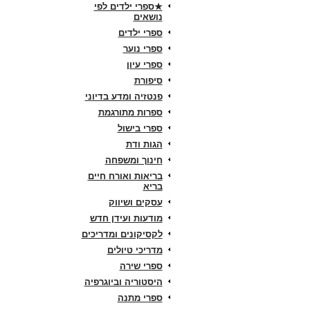
★ספרי ילדים לפי
נושאים
ספרי ילדים
ספרי נוער
ספרי עיון
סיפורת
פנטזיה ומדע בדיוני
ספרות מתורגמת
ספרי בישול
הגות ודת
חינוך ומשפחה
בריאות ואורח חיים
בריא
עסקים ושיווק
מודעות ועידן חדש
לקסיקונים ומדריכים
מדריכי טיולים
ספרי שירה
היסטוריה וביוגרפיה
ספרי מתנה