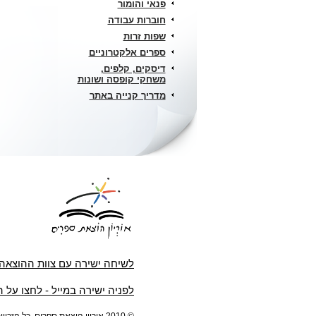
פנאי והומור
חוברות עבודה
שפות זרות
ספרים אלקטרוניים
דיסקים, קלפים,
משחקי קופסה ושונות
מדריך קנייה באתר
לשיחה ישירה עם צוות ההוצאה
לפניה ישירה במייל - לחצו על 