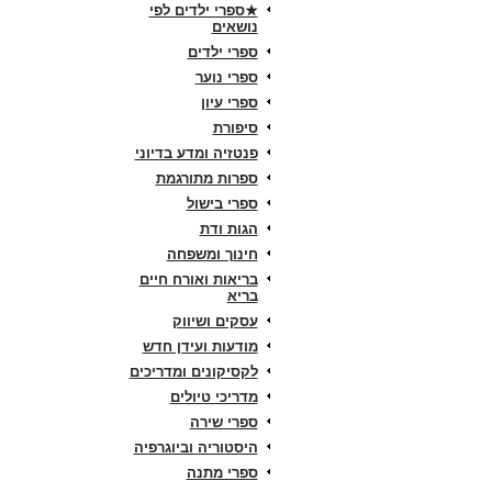
★ספרי ילדים לפי
נושאים
ספרי ילדים
ספרי נוער
ספרי עיון
סיפורת
פנטזיה ומדע בדיוני
ספרות מתורגמת
ספרי בישול
הגות ודת
חינוך ומשפחה
בריאות ואורח חיים
בריא
עסקים ושיווק
מודעות ועידן חדש
לקסיקונים ומדריכים
מדריכי טיולים
ספרי שירה
היסטוריה וביוגרפיה
ספרי מתנה