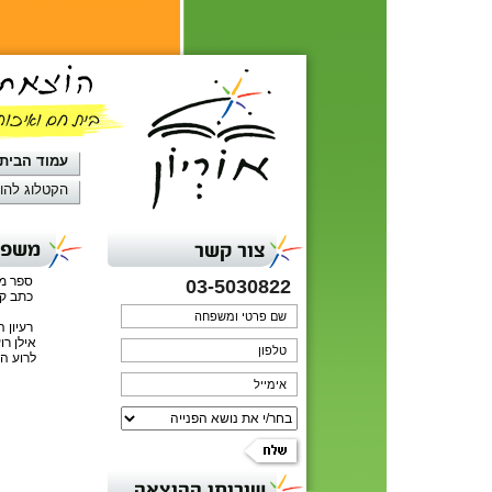
עמוד הבית
הקטלוג להו
משפח
צור קשר
ספר מרהיב זה 
03-5030822
כתב קול ישראל בצפון, שנהר
רעיון הוצאתו 
אילן רועה ז"ל
לרוע המזל הג
שירותי ההוצאה