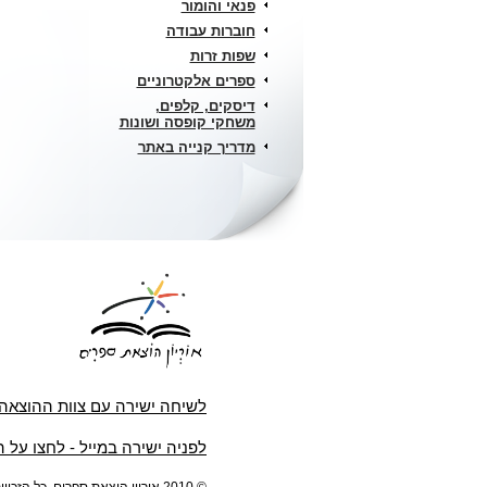
פנאי והומור
חוברות עבודה
שפות זרות
ספרים אלקטרוניים
דיסקים, קלפים,
משחקי קופסה ושונות
מדריך קנייה באתר
לשיחה ישירה עם צוות ההוצאה
לפניה ישירה במייל - לחצו על 