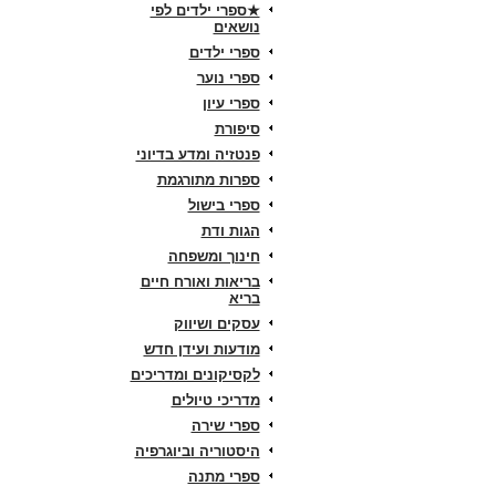
★ספרי ילדים לפי
נושאים
ספרי ילדים
ספרי נוער
ספרי עיון
סיפורת
פנטזיה ומדע בדיוני
ספרות מתורגמת
ספרי בישול
הגות ודת
חינוך ומשפחה
בריאות ואורח חיים
בריא
עסקים ושיווק
מודעות ועידן חדש
לקסיקונים ומדריכים
מדריכי טיולים
ספרי שירה
היסטוריה וביוגרפיה
ספרי מתנה