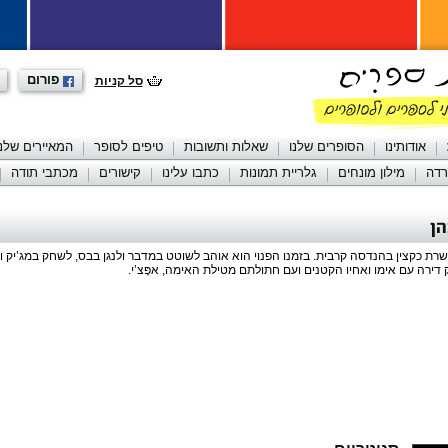
פורום
סל קניות
אודותינו
הסופרים שלנו
שאלות ותשובות
טיפים לסופר
המאיירים שלנו
רדה
מילון מונחים
גלריית תמונות
כתבו עלינו
קישורים
מכתבי תודה
הן
) משרת כקצין בהנדסה קרבית. בזמנו הפנוי הוא אוהב לשוטט במדבר ולנגן בבס, לשחק במג’יק
 דירה עם אימו ואחיו הקטנים ועם חתולתם מטילת האימה, אפָּצ’י.