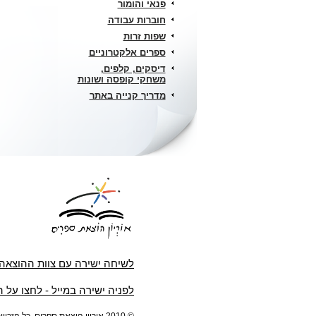
פנאי והומור
חוברות עבודה
שפות זרות
ספרים אלקטרוניים
דיסקים, קלפים,
משחקי קופסה ושונות
מדריך קנייה באתר
לשיחה ישירה עם צוות ההוצאה
לפניה ישירה במייל - לחצו על 