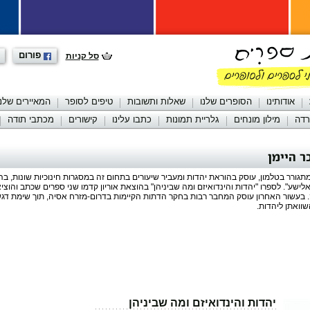
פורום
סל קניות
אודותינו
הסופרים שלנו
שאלות ותשובות
טיפים לסופר
המאיירים שלנו
רדה
מילון מונחים
גלריית תמונות
כתבו עלינו
קישורים
מכתבי תודה
 היימן
תגורר בטלמון, עוסק בהוראת יהדות ומעביר שיעורים בתחום זה במסגרות חינוכיות שונות, בה
ישע". לספרו "יהדות והינדואיזם ומה שביניהן" בהוצאת אוריון קדמו שני ספרים שכתב והוציא
 בעשור האחרון עוסק המחבר רבות בחקר הדתות הקיימות בדרום-מזרח אסיה, תוך שימת דגש
שוואתן ליהדות.
יהדות והינדואיזם ומה שביניהן