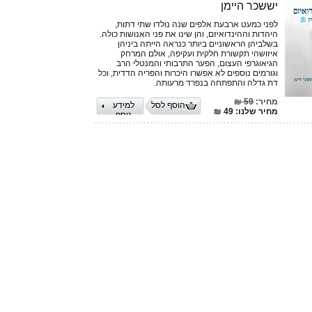
יששכר היימן
לפני כמעט ארבעת אלפים שנה נולדו שתי דתות,
היהדות וההינדואיזם, והן שינו את פני האנושות כולה.
בשלביהן הראשוניים ביותר כנראה הייתה ביניהן
איזושהי תקשורת חלקית ועקיפה, אולם המרחק
הגיאוגרפי העצום, הפער התרבותי והמנטלי הרב
וגורמים נוספים לא אִפשרו היכרות והפריה הדדית, וכל
דת גדלה והתפתחה בנפרד מרעותה.
מחיר:
59 ₪
הוסף לסל
למידע
מחיר שלנו: 49 ₪
נוסף