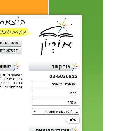
עמוד הבית
הקטלוג להו
יששכר
צור קשר
יששכר היימן
מ
03-5030822
הקדם-צבאית "אל
בתורת הרב קוק.
וההינדואיזם, וה
שירותי ההוצאה