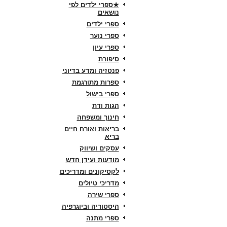
★ספרי ילדים לפי
נושאים
ספרי ילדים
ספרי נוער
ספרי עיון
סיפורת
פנטזיה ומדע בדיוני
ספרות מתורגמת
ספרי בישול
הגות ודת
חינוך ומשפחה
בריאות ואורח חיים
בריא
עסקים ושיווק
מודעות ועידן חדש
לקסיקונים ומדריכים
מדריכי טיולים
ספרי שירה
היסטוריה וביוגרפיה
ספרי מתנה