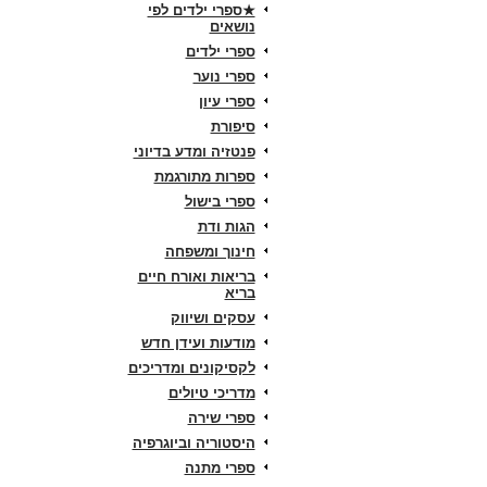
★ספרי ילדים לפי
נושאים
ספרי ילדים
ספרי נוער
ספרי עיון
סיפורת
פנטזיה ומדע בדיוני
ספרות מתורגמת
ספרי בישול
הגות ודת
חינוך ומשפחה
בריאות ואורח חיים
בריא
עסקים ושיווק
מודעות ועידן חדש
לקסיקונים ומדריכים
מדריכי טיולים
ספרי שירה
היסטוריה וביוגרפיה
ספרי מתנה