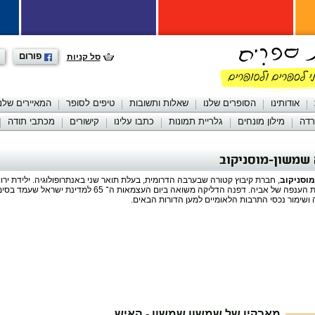
פורום
סל קניות
אודותינו
הסופרים שלנו
שאלות ותשובות
טיפים לסופר
המאיירים שלנו
רדה
מילון מונחים
גלריית תמונות
כתבו עלינו
קישורים
מכתבי תודה
שמשון-מוסניקוב
וסניקוב
, חברת קיבוץ קטורה שבערבה הדרומית, בעלת תואר שני באנתרופולוגיה. ילידת ירו
העשייה העדתית הענפה של אביה. דפנה הדליקה משואה ביום העצמאות 
שימור נכסי התרבות הלאומיים למען הדורות הבאים.
מאבקיו של שמשון שמשון - האיש