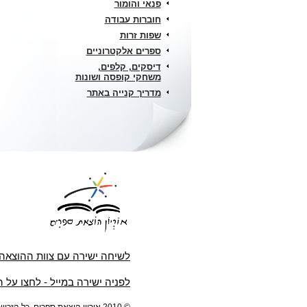
פנאי והומור
חוברות עבודה
שפות זרות
ספרים אלקטרוניים
דיסקים, קלפים,
משחקי קופסה ושונות
מדריך קנייה באתר
לשיחה ישירה עם צוות ההוצאה
לפניה ישירה במייל - לחצו על 