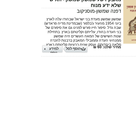
שלא ידע מנוח
דפנה שמשון-מוסניקוב
שמשון שמשון מעדת בני ישראל שבהודו עלה לארץ
ביוני 1954 מהעיר ג'בלפור (שבמדינת מדיה פראדש)
שבה גדל. סיפור חייו פורשׂ לפנינו גם את סיפורם של
בני העדה בהודו, עלייתם וקליטתם בארץ. בתחילת
שנות השישים של המאה העשרים היה שמשון
ממנהיגי העדה וממובילי המאבק ברבנות להכרה
מלאה ביהדותם, ועסק שנים בבעיות קליטתם בארץ.
מחיר שלנו: 60 ₪
הוסף לסל
למידע
נוסף