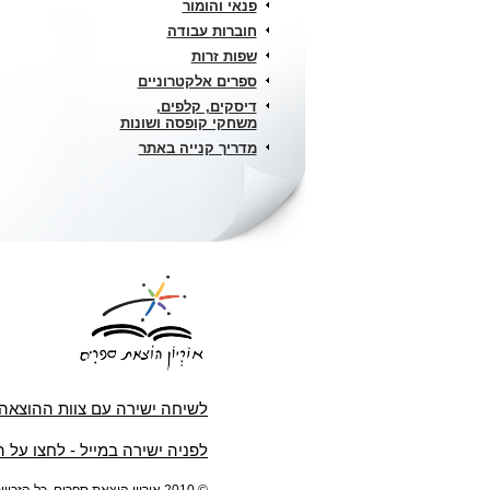
פנאי והומור
חוברות עבודה
שפות זרות
ספרים אלקטרוניים
דיסקים, קלפים,
משחקי קופסה ושונות
מדריך קנייה באתר
לשיחה ישירה עם צוות ההוצאה
לפניה ישירה במייל - לחצו על 