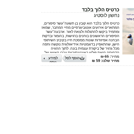
כרטיס הלוך בלבד
נחשון לוסטיג
כרטיס הלוך בלבד הוא קובץ בן תשעה־עשר סיפורים,
המתארים אירועים אוטוביוגרפיים מחיי המחבר, שמאז
ומתמיד ביקשו להתגלות ולצאת לאור. ארבעה־עשר
הסיפורים הראשונים בוחנים ברגישות, בהומור ובדקוּת
הבחנה אפיזודות שונות ממסכת חייו בקיבוץ השיתופי
הישן, שהתאפיין בדוגמטיות אידיאולוגית נוקשה וחפה
מכל גרגיר של ביקורת עצמית בונה. לתוך ההוויה
הדחוסה הזאת פולש באינטנסיביות עברו האישי של
מחיר:
65 ₪
המחבר הספוג ברשמים מכוננים מחיי משפחתו, מימי
הוסף לסל
למידע
מחיר שלנו: 59 ₪
ילדותו, מתקופת נעוריו ומשירותו הצבאי.
נוסף