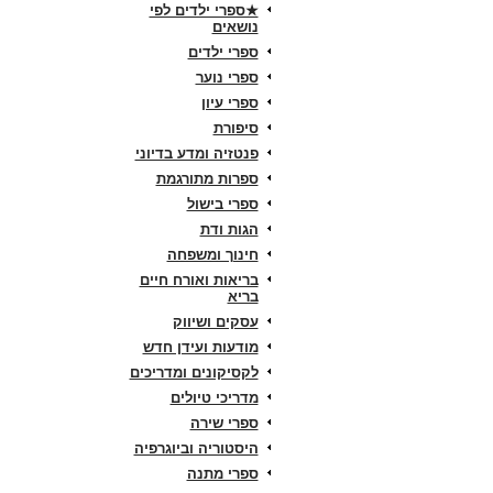
★ספרי ילדים לפי
נושאים
ספרי ילדים
ספרי נוער
ספרי עיון
סיפורת
פנטזיה ומדע בדיוני
ספרות מתורגמת
ספרי בישול
הגות ודת
חינוך ומשפחה
בריאות ואורח חיים
בריא
עסקים ושיווק
מודעות ועידן חדש
לקסיקונים ומדריכים
מדריכי טיולים
ספרי שירה
היסטוריה וביוגרפיה
ספרי מתנה