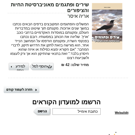
שירים ופתגמים מאוניברסיטת החיות
והציפורים
אריה איסר
המשלים והפתגמים המקובצים בדפים הבאים נכתבו
במשך שנים ארוכות. מקצתם תוך שיטוט במדבריות
העולם, ומקצתם במוסדות האקדמיים ברחבי כוכב
'ארץ'. שליווה את הכותב במסעותיו. רובם נכתבו
בפנקסי השדה, ומקצתם הודפסו על המחשב הנייד
אחר, הוא מורשה בזאת לתקן את הדרוש תיקון, לדברי
המחבר: "אם הקורא ימצא כפילות או איזה שהוא
חיסרון בלבד." זאת בתנאי שהתיקון הוא אך ורק לעצמו
ולשביעות רצונו
מחיר שלנו: 42 ₪
הוסף לסל
למידע
נוסף
הרשמו למועדון הקוראים
Webuildit