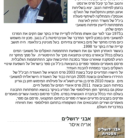
והנגב ועל כך קיבל פרס ארנסט
ברגמן לפיתוח הנגב. יצא בשליחות
ארגון המזון והחקלאות של האו''ם
-
אונסק''ו והמחלקה לשיתוף פעולה
בינ''ל של משרד החוץ לארצות
מתפתחות לייעוץ ופיתוח משאבי
המים שלהן.
ב1975 עבר לגור עם אשתו מרגלית לקריית שדה בוקר שם הקים את המרכז
למשאבי מים במכון לחקר המדבר של אוניברסיטת ב''ג בנגב. מכון זה משמש
כיום מרכז מחקר של מים באזורים צחיחים בעל מוניטין בינלאומי. היה תושב
קריית שדה בוקר עד 1998.
בעשור האחרון חוקר גם את השפעת התחממות האקלים על משאבי המים
בעולם בכלל ובאזורנו בפרט וכתוצאה מכך על ההיסטוריה. על סמך מחקר זה
הגיע למסקנה שאזורנו עומד בסכנת התייבשות עקב ההתחממות הגלובלית.
פרסם מאמרים ומספר ספרים בהוצאות בינ"ל וכן ספר בישראל על השפעת שינויי
האקלים בעבר כמפתח להבנת העתיד.
על הישגיו המדעיים קיבל בשנת 2003 פרס הנשיא של האגודה הבינ''ל של
ההידרו-גיאולוגים ובשנת 2005 חברות כבוד של האגודה הישראלית למשאבי
מים. ובשנת 2010 פרס בן גוריון תשע''א על פעילותו המימוש חזון בן גוריון
בפיתוח הנגב ובשנת 2011 פרס איגודי המים על מפעל חיים.
עוסק גם במחקר הפן הפילוסופי של המדע בעיקר בנושא התפתחות התבונה
בעולם החי בכלל ובחברה האנושית בפרט. מלבד פרסום כמאה עשרים מאמרים
ופרקים בקבצים מדעיים ועשרה ספרים בתחום המקצועי, פרסם גם ספר,
מאמרים ושירים המבטאים את השקפותיו בתחום הפילוסופי ואת חוויותיו
במדבריות העולם.
אבני ירושלים
אריה איסר