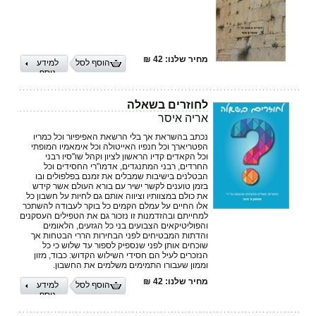
מחיר שלנו: 42 ₪
הוסף לסל
למידע
נוסף
לחוזרים בשאלה
אריה איסר
נכתב בהשראת אך בלי הרשאת האפיפיור וכל כמריו
הפטריארך וכל חנפיו האייטולה וכל אימאמיו המופתי
וכל הקאדים קדיו הראשון לציון וקהל שו''סיו רבני
החרדים, רבני המתנגדים, אדמו"רי החסידים וכל
הבטלנים בישיבות שמבלים את זמנם בפלפולים ובו
בזמן טוענים לקשר ישיר עם בורא העולם אשר קידש
את כולם במצוותיו וציווה אותם גם לחיות על חשבון כל
אלו החיים על עמלם הקמים כל בוקר לעבודה להשתכר
למחייתם ובהזדמנות זו נזכור גם את הטפילים העסקנים
והפוליטיקאים הצבועים בני כל הגזעים, הלאומים
והדתות המבטיחים לפני הבחירות הררי הבטחות אך
שוכחים אותן לפני שנספיק לספור עד שלוש כי כל
הנזכרים לעיל הם חסידי השילוש הקדוש: כבוד, מזון
וממון שעבורו התמימים משלמים את החשבון.
מחיר שלנו: 42 ₪
הוסף לסל
למידע
נוסף