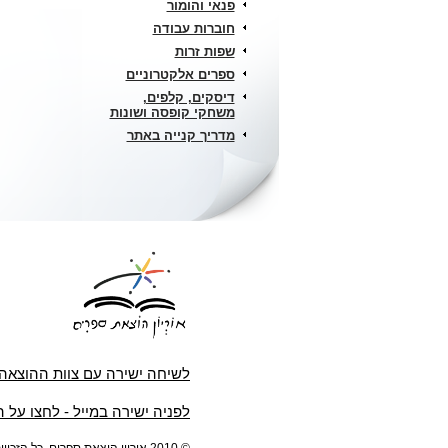
פנאי והומור
חוברות עבודה
שפות זרות
ספרים אלקטרוניים
דיסקים, קלפים,
משחקי קופסה ושונות
מדריך קנייה באתר
לשיחה ישירה עם צוות ההוצאה
לפניה ישירה במייל - לחצו על 