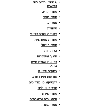
★ספרי ילדים לפי
נושאים
ספרי ילדים
ספרי נוער
ספרי עיון
סיפורת
פנטזיה ומדע בדיוני
ספרות מתורגמת
ספרי בישול
הגות ודת
חינוך ומשפחה
בריאות ואורח חיים
בריא
עסקים ושיווק
מודעות ועידן חדש
לקסיקונים ומדריכים
מדריכי טיולים
ספרי שירה
היסטוריה וביוגרפיה
ספרי מתנה