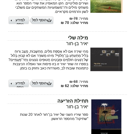
ושירים פוליטיים. הקו המאפיין את שירי הספר הוא
משחקי מילים ודו־משמעויות המשחקים עם משלבי
לשון והרמזים מקראיים.
מחיר:
78 ₪
הוסף לסל
למידע
מחיר שלנו: 70 ₪
נוסף
מילה שלי
יאיר בן-חור
מַהִי שִׁירָה אִם לֹא אֲסֻפַּת מִלִּים, מַחְשָׁבוֹת, מַצָּב וְרוּחַ
בְּלִיל מְתַעְתֵּעַ בֶּן־חֲלוֹף? מִיהוּ מְשׁוֹרֵר אִם לֹא קִבּוּץ בָּלוּל
שֶׁל רְגָעִים חוֹלְפִים וּמַבָּטִים חֲטוּפִים נוֹגְעִים וְחַד־פַּעֲמִיִּים?
בספרו זה שוזר יאיר זו בזו פיסות אור ואפלה הניצבות
כתמונות שובות לב, מעוררות כאב וחוזק בו בזמן.
מחיר:
68 ₪
הוסף לסל
למידע
מחיר שלנו: 62 ₪
נוסף
תחילת הזריעה
יאיר בן-חור
ספר שיריו השני של יאיר בן־חור לאחר 20 שנות
"שתיקה" מהספר הראשון.