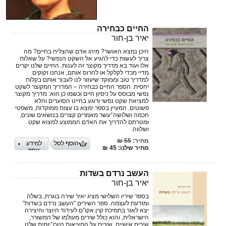
החיים כבחירה
יאיר בן-חור
היכן נמצא האושר? מיהו אדם שהצליח בחיים? מה
צריך לעשות כדי להגיע אל השקט הנפשי? על שאלות
אלו ועוד בא מדריך מקוצר זה לענות. החיים שלנו יקרים
מדיי מכדי לקלקל או להרוס אותם, אנחנו זקוקים
למדריך טוב וממוקד שיעזור לנו לעבור אותם בקלות
יחסית. הספר החיים כבחירה – המדריך המקוצר לשקט
נפשי מבוסס על ניסיון חיים וכשמו כן הוא: מדריך מקוצר
למציאת שקט נפשי ורוגע בחיינו הסוערים והלא
פשוטים. המעיין בספר ימצא בו עצות ממוקדות, משפטי
חכמה ושלושה־עשר מאמרים קצרים בנושאים שונים,
ומטרתם להדריך את האדם הממוצע למצוא שקט
ושלווה.
מחיר:
55 ₪
הוסף לסל
למידע
מחיר שלנו: 45 ₪
נוסף
העשב נרדם בשדות
יאיר בן-חור
בספר שיריו השלישי מציג יאיר שירה בוגרת, בשלה
ומודעת לעצמה. ספר השירים "העשב נרדם בשדות"
יצא לאור בתמיכת קרן אקו"ם לעידוד היוצר והיצירה
הישראלית, והוא כולל שירים מעולמו של המשורר,
שירים אישיים, שירים על המציאות היום־יומית שלנו