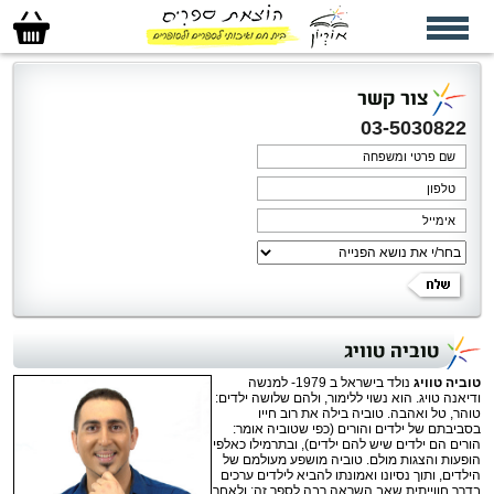
סל
הקניות
שלי
צור קשר
03-5030822
טוביה טוויג
טוביה טוויג
נולד בישראל ב 1979- למנשה
ודיאנה טויג. הוא נשוי ללימור, ולהם שלושה ילדים:
טוהר, טל ואהבה. טוביה בילה את רוב חייו
בסביבתם של ילדים והורים (כפי שטוביה אומר:
הורים הם ילדים שיש להם ילדים), ובתרמילו כאלפי
הופעות והצגות מולם. טוביה מושפע מעולמם של
הילדים, ותוך נסיונו ואמונתו להביא לילדים ערכים
בדרך חווייתית שאב השראה רבה לספר זה; ולאחר