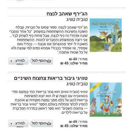
נוסף
הג'ירף שאהב לנצח
טוביה טוויג
הַגִּ׳ירָף שֶׁאָהַב לְנַצֵּחַ. סִפּוּר קָסוּם עַל חֲבֵרוּת, קַבָּלַת
הַשּׁוֹנֶה וַחֲשִׁיבוּת הַהִשְׁתַּתְּפוּת בְּמִשְׂחָק. “כָּל אֶחָד מֵחֲבֵרַי
שׁוֹנֶה וּמְיֻחָד! זֶה כֵּיף לְנַצֵּחַ, אֲבָל פָּחוֹת כֵּיף לְשַׂחֵק לְבַד...
אֲנִי רוֹצֶה מֵהַמִּשְׂחָק וְהַחֲבֵרִים לֵהָנוֹת. הַהִשְׁתַּתְּפוּת
חֲשׁוּבָה לִי יוֹתֵר מֵהַנִּצָּחוֹן! אִם אֲנַצֵּחַ — נֶהֱדָר! וְאִם
אַפְסִיד, אָז אַפְסִיד בְּכָבוֹד! אֶמְחָא כַּפַּיִם לְמִי שֶׁנִּצֵּחַ וְלֹא
עַל כָּל שְׁטוּת אֶתְוַכֵּחַ.“
מחיר:
49 ₪
הוסף לסל
למידע
מחיר שלנו: 45 ₪
נוסף
טוויגי גיבור בריאות צחצוח השיניים
טוביה טוויג
טוויגי (טוביה טוויג) הוּא גִּבּוֹר בְּרִיאוּת הַחַי בְּמָקוֹם סוֹדִי
בטוויגוניה עִם הַצֶּוֶת שֶׁ לּוֹ הוּא יוֹצֵא לִמְשִׂימוֹת
בְּרִיאוּת:לְהָגֵן עַל כֻּלָּם מִפְּנֵי נַמֶּקֶת מוּקָתִית שֶׁ אוֹהֶבֶת
לְהָפִיץ לִכְלוּךְ וּמַחֲלוֹת בָּעוֹלָם.הַסֵּפֶר "טוויגי גִּבּוֹר בְּרִיאוּת
— צִחְצוּחַ הַשִּׁנַּיִם" הוּא סֵפֶר רִאשׁוֹן בְּסִדְרָה הַמְדַבֶּרֶת
עַל בְּרִיאוּת לִילָדִים.
מחיר:
49 ₪
הוסף לסל
למידע
מחיר שלנו: 45 ₪
נוסף