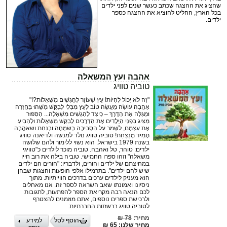
שהציג את ההצגה שכתב כעשר שנים לפני ילדים
בכל הארץ, החליט להוציא את ההצגה כספר
ילדים.
אהבה ועץ המשאלה
טוביה טוויג
"זֶה לֹא יָכוֹל לִהְיוֹת! עֵץ שֶׁעוֹזֵר לְהַגְשִׁים מִשְׁאָלוֹת?!"
אַהֲבָה עוֹשָׂה מַעֲשֶׂה טוֹב לָעֵץ מִבְּלִי לְבַקֵּשׁ מַשֶּׁהוּ בַּחֲזָרָה
וּמְגַלָּה אֶת הַדֶּרֶךְ – כֵּיצַד לְהַגְשִׁים מִשְׁאָלָה... הַסִּפּוּר
מַצִּיג בִּפְנֵי הַיְּלָדִים אֶת הַדְּרָכִים לְבַקֵּשׁ מִשְׁאָלוֹת וּלְהַבִּיעַ
אֶת עַצְמָם, לִשְׁמֹר עַל הַסְּבִיבָה בְּשִׂמְחָה וּבְנַחַת ושאַהֲבָה
תָּמִיד מְנַצַּחַת! טוביה טוויג נולד למנשה ולדיאנה טוויג
בשנת 1979 בישראל. הוא נשוי ללימור ולהם שלושה
ילדים: טוהר, טל ואהבה. טוביה מוכר לילדים כ"טוויגי
משאלה" וזהו ספרו החמישי. טוביה בילה את רוב חייו
במחיצתם של ילדים והורים, ולדבריו: "הורים הם ילדים
שיש להם ילדים". בתרמילו אלפי הופעות והצגות שבהן
הוא מעניק לילדים ערכים בדרכים חווייתיות. מתוך
ניסיונו ואמונתו שאב השראה לספר זה. אנו מאחלים
לכם הנאה רבה מקריאת הספר להפתעות, לתגובות
ולרכישת ספרים נוספים, אתם מוזמנים להצטרף
לטוביה טוויג ברשתות החברתיות.
מחיר:
78 ₪
הוסף לסל
למידע
מחיר שלנו: 65 ₪