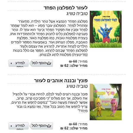
לעזור למפלצון הפחד
טוביה טוויג
מִפְלְצוֹן הַפַּחַד הַנִּמְצָא אֵצֶל טֹהַר הַיַּלְדָּה, מִתְעוֹרֵר
וּמַתְחִיל לְפַחֵד. הַמִפְלָצוֹן עוֹבֵר מַסַּע – הוּא לוֹמֵד שֶׁמֻּתָּר
לְפַחֵד וּמֵבִין אֶת תַּפְקִיד הַפַּחַד וְכֵיצַד הוּא עוֹזֵר לוֹ. טֹהַר
מַעֲנִיקָה לַמִּפְלָצוֹן כֵּלִים לְחִבּוּק הַפַּחַד וּלְהִתְמוֹדְדוּת אִתּוֹ,
בְּעֶזְרַת מִפְלָצוֹת טוֹבוֹת, כְּמוֹ מִפְלֶצֶת הָאוֹר, מִפְלֶצֶת
הָאַהֲבָה, מִפְלַץ הַצְּחוֹק וְעוֹד. בְּאֶמְצָעוּת הַסִּפּוּר לוֹמְדִים
הַיְּלָדִים לָקַחַת אַחְרָיוּת, לְהַרְגִּיעַ אֶת עַצְמָם וְלַעֲזֹר
לְמִפְלְצוֹן הַפַּחַד שֶׁבָּהֶם לְהֵרָגַע. הַסֵּפֶר גַּם כּוֹלֵל בּוֹנְנוּת
(מֵדִיטַצְיַת) מִפְלָצוֹת לְרֹגַע וּלְבִטָּחוֹן.
מחיר:
68 ₪
הוסף לסל
למידע
מחיר שלנו: 62 ₪
נוסף
פונץ' ובננה אוהבים לעזור
טוביה טוויג
פּוּנְץ' וּבָּנָנָה רוֹצִים לַעֲזֹר לְכֻלָּם, לִהְיוֹת גִּבּוֹרֵי עָל וּלְהַצִּיל
אֶת הָעוֹלָם, אַךְ הֵם מְגַלִּים "כִּי מִסְּבִיבֵנוּ קָרוֹב, קָרוֹב,
אֶפְשָׁר לַעֲשׂוֹת מַעֲשֶׂה טוֹב!" "בִּמְקוֹם לְחַפֵּשׂ אֶת הָרָעִים,
צָרִיךְ לְחַפֵּשׂ אֶת הַטּוֹב בְּכָל אֶחָד, וְאָז נִמְצָא בּוֹ גִּבּוֹר
מְיֻחָד!"
מחיר:
68 ₪
הוסף לסל
למידע
מחיר שלנו: 62 ₪
נוסף