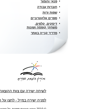
פנאי והומור
חוברות עבודה
שפות זרות
ספרים אלקטרוניים
דיסקים, קלפים,
משחקי קופסה ושונות
מדריך קנייה באתר
לשיחה ישירה עם צוות ההוצאה
לפניה ישירה במייל - לחצו על 