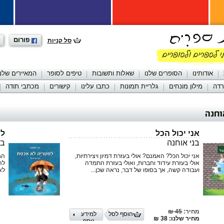
פורום
סל קניות
אודותינו
הסופרים שלנו
שאלות ותשובות
טיפים לסופר
המאיירים שלנו
רדה
מילון מונחים
גלריית תמונות
כתבו עלינו
קישורים
מכתבי תודה
וחנה
אני יכול הכל
למ
בני אוחנה
בנ
אני יכול הכל? האמנם? אולי בעזרת דמיון ויצירתיות,
הג
אולי בעזרת עידוד וחברות, ואולי בעזרת התמדה
לה
ועבודה קשה, אך בסופו של דבר, נראה שכן...
לא
מחיר:
45 ₪
הוסף לסל
למידע
מחיר שלנו: 38 ₪
נוסף