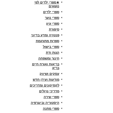
★ספרי ילדים לפי
נושאים
ספרי ילדים
ספרי נוער
ספרי עיון
סיפורת
פנטזיה ומדע בדיוני
ספרות מתורגמת
ספרי בישול
הגות ודת
חינוך ומשפחה
בריאות ואורח חיים
בריא
עסקים ושיווק
מודעות ועידן חדש
לקסיקונים ומדריכים
מדריכי טיולים
ספרי שירה
היסטוריה וביוגרפיה
ספרי מתנה