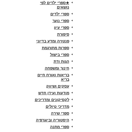
★ספרי ילדים לפי
נושאים
ספרי ילדים
ספרי נוער
ספרי עיון
סיפורת
פנטזיה ומדע בדיוני
ספרות מתורגמת
ספרי בישול
הגות ודת
חינוך ומשפחה
בריאות ואורח חיים
בריא
עסקים ושיווק
מודעות ועידן חדש
לקסיקונים ומדריכים
מדריכי טיולים
ספרי שירה
היסטוריה וביוגרפיה
ספרי מתנה