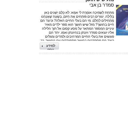
סמדר בן אבי
מִתַּחַת לַשְּׂמִיכָה אוֹמֶרֶת לִי אִמָּא: לֹא כֻּלָּם יְשֵׁנִים כָּאן
בַּלַּיְלָה. יְצוּרִים רַבִּים פּוֹתְחִים אֶת הַיּוֹם, בְּשָׁעָה שֶׁאֲנַחְנוּ
מַתְחִילִים לַחֲלֹם. מי הם בעלי החיים האלה? וכיצד הם
חיים בחושך? מזל שיש חושך הוא ספר ילדים מאיר
עיניים המספר המתאר על מסע קסום אל תוך הלילה
אליו יוצאים סמדר ויונתן בנהיונתן ואמו. יחד הם
פוגשים את בעלי החיים המרהיבים ולמדים ומגלים
כיצד הם מסתדרים בחושך מתמודדים עם החושך. כך
לומד יונתן לא לפחד מהחושך ולקבל אותו כחלק טבעי
למידע
מהחיים. +++ לספר מצורף פנס מיוחד שמתחבר
נוסף
לספר