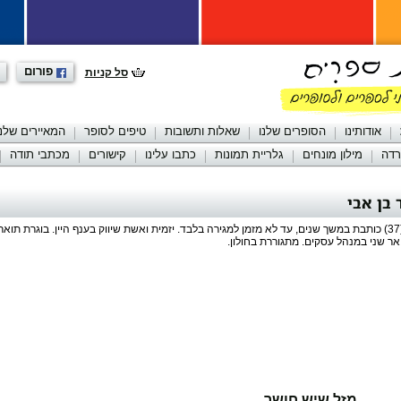
פורום
סל קניות
אודותינו
הסופרים שלנו
שאלות ותשובות
טיפים לסופר
המאיירים שלנו
רדה
מילון מונחים
גלריית תמונות
כתבו עלינו
קישורים
מכתבי תודה
בן אבי
(37) כותבת במשך שנים, עד לא מזמן למגירה בלבד. יזמית ואשת שיווק בענף היין. בוגרת תואר
אר שני במנהל עסקים. מתגוררת בחולון.
מזל שיש חושך