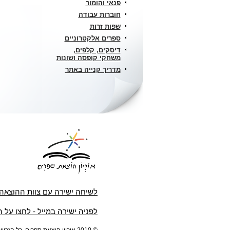
פנאי והומור
חוברות עבודה
שפות זרות
ספרים אלקטרוניים
דיסקים, קלפים,
משחקי קופסה ושונות
מדריך קנייה באתר
לשיחה ישירה עם צוות ההוצאה
לפניה ישירה במייל - לחצו על 