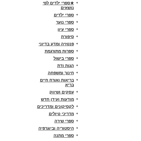
★ספרי ילדים לפי
נושאים
ספרי ילדים
ספרי נוער
ספרי עיון
סיפורת
פנטזיה ומדע בדיוני
ספרות מתורגמת
ספרי בישול
הגות ודת
חינוך ומשפחה
בריאות ואורח חיים
בריא
עסקים ושיווק
מודעות ועידן חדש
לקסיקונים ומדריכים
מדריכי טיולים
ספרי שירה
היסטוריה וביוגרפיה
ספרי מתנה