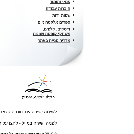
פנאי והומור
חוברות עבודה
שפות זרות
ספרים אלקטרוניים
דיסקים, קלפים,
משחקי קופסה ושונות
מדריך קנייה באתר
לשיחה ישירה עם צוות ההוצאה
לפניה ישירה במייל - לחצו על 