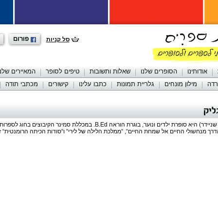
פורום
סל קניות
אודותינו
הסופרים שלנו
שאלות ותשובות
טיפים לסופר
המאיירים שלנו
רדה
מילון מונחים
גלריית תמונות
כתבו עלינו
קישורים
מכתבי תודה
ליק
חיה גליק (לבית שניידר) היא סופרת ילדים ונוער, בוגרת הוראה B.Ed. במכללת סמינר
רך מנחשולי החיים אל שמחת החיים“, “ממלכת הלילה של לירי“ ו“סודות הכיתה הרומנטית“ זכו