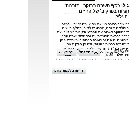
ילי כסף השכם בבוקר - תובנות
וגיות בפרק ב' של החיים
ה גליק
רי גיל ארבעים מוצאת את עצמה מאיה, אלמנה
ם לילדים בוגרים, מתכוננת לדייט. בחלוף השנים
ר הספיקה לשכוח את ההתרגשות, את הציפייה ואת
רדה לקראת ההיכרות עם גבר חדש, ועתה הכול
ב לפניה. היא פונה לעזרת חברותיה ומייסדת עימן
 “מועצת חכמות הזוגיות“, שם הן חולקות את
ויותיהן וצולחות יחד את עולם הדייטים המאתגר,
יר:
68 ₪
הוסף לסל
למידע
פתיע, המשעשע ולעיתים קרובות גם המאכזב.
ר שלנו: 35 ₪
נוסף
פוריהן המרתקים, הכתובים בכנות, ברגישות ובהומור
ושים לאורך הספר לצד “ספר דברי הנשים“ – יומנה
 מאיה, ובו היא משתפת את הקורא בעצות
תובנות למימוש זוגיות מוצלחת מתוך ניסיונה האישי.
גילי כסף השכם בבוקר“ יעלה חיוך גדול על פניהם
 קוראים הנמצאים בצומת דרכים בחייהם
תלבטים בין בחירה ליצור קשר זוגי לבין המשך החיים
א זוגיות. רוחו האופטימית של הספר, הערבות
דדית שבין הדמויות, ערך החברות המועלה בו על
 – וכמובן הסיפורים הפיקנטיים, החושפניים
רגשים המופיעים בו – יעודדו את הקורא ויסייעו לו
רכו.