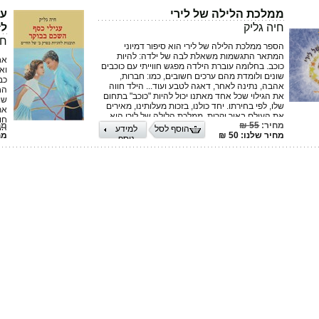
ממלכת הלילה של לירי
עג
חיה גליק
לז
חי
הספר ממלכת הלילה של לירי הוא סיפור דמיוני
המתאר התגשמות משאלת לבה של ילדה: להיות
אח
כוכב. בחלומה עוברת הילדה מפגש חווייתי עם כוכבים
וא
שונים ולומדת מהם ערכים חשובים, כמו: חברות,
כב
אהבה, נתינה לאחר, דאגה לטבע ועוד... הילד חווה
הח
את הגילוי שכל אחד מאתנו יכול להיות "כוכב" בתחום
שו
שלו, לפי בחירתו. יחד כולנו, בזכות מעלותינו, מאירים
את
את העולם באור יקרות. ממלכת הלילה של לירי הוא
חו
מחיר:
55 ₪
מח
סיפור חווייתי, המבטא מסר ערכי-חברתי, כתוב בשפה
הוסף לסל
למידע
המ
מחיר שלנו: 50 ₪
מחי
עשירה עם דימויים מעולמו של הילד.
נוסף
סי
פר
של
וב
“ע
של
ומ
לל
הה
נס
והמ
בד