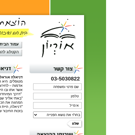
עמוד הבית
הקטלוג להו
דניאל
צור קשר
דניאלה אוראל
03-5030822
מטופלים. היא ה
אדמות – לחירות
אשר אתו ובו הי
"דרכך המיוחדת 
"באתי אלייך שבר
המהווה את הכוח
"דניאלה, היית 
בזכות החיבור ש
שירותי ההוצאה