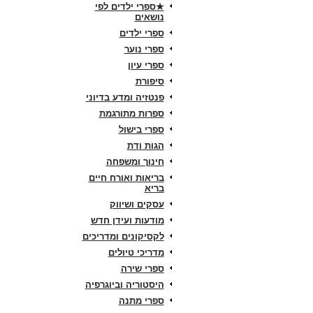
★ספרי ילדים לפי
נושאים
ספרי ילדים
ספרי נוער
ספרי עיון
סיפורת
פנטזיה ומדע בדיוני
ספרות מתורגמת
ספרי בישול
הגות ודת
חינוך ומשפחה
בריאות ואורח חיים
בריא
עסקים ושיווק
מודעות ועידן חדש
לקסיקונים ומדריכים
מדריכי טיולים
ספרי שירה
היסטוריה וביוגרפיה
ספרי מתנה