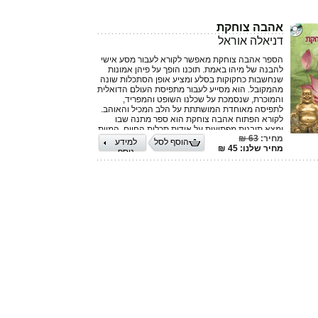
אהבה צוחקת
דניאלה אוראל
הספר אהבה צוחקת מאפשר לקורא לעבור מסע אישי
להבנה של מיהו באמת. תוכנו הופך על פיהן אמונות
שנחשבות כחקוקות בסלע ומציע אופן הסתכלות שונה
מהמקובל. הוא מסייע לעבור מתפיסת העולם הדואלית
והמוכרת, שנסמכת על שכלנו השופט והמפריד,
לתפיסה מאוחדת המושתתת על הלב המכיל והאוהב.
לקורא הפתוח אהבה צוחקת הוא ספר מתנה שבו
ימצא תובנות מפתיעות על אודות תכלית החיים, המוות
מחיר:
63 ₪
ואלוהים שמעל לדת. הוא מצביע בליווי מובאות
הוסף לסל
למידע
מחיר שלנו: 45 ₪
וסיפורים על אפשרות יציאה מהסבל ובחירה באהבה.
נוסף
מצורף אליו גם דיסק תרגילים ליישום. המחברת קיבצה
בספר סדרת סדנאות בהנחייתה לספר מרתק ומשנה
חיים.