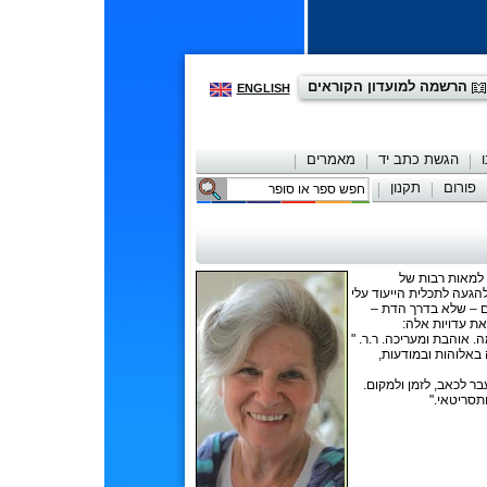
הרשמה למועדון הקוראים
ENGLISH
הגשת כתב יד
מאמרים
פורום
תקנון
יצירת קשר
ית למאות רבות של
הגעה לתכלית הייעוד עלי
ם – שלא בדרך הדת –
את עדויות אלה:
 אוהבת ומעריכה. ר.ר. "
 באלוהות ובמודעות,
ר לכאב, לזמן ולמקום.
תסריטאי."