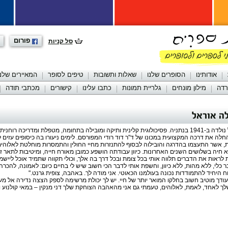
פורום
סל קניות
אודותינו
הסופרים שלנו
שאלות ותשובות
טיפים לסופר
המאיירים שלנו
רדה
מילון מונחים
גלריית תמונות
כתבו עלינו
קישורים
מכתבי תודה
ה אוראל
נולדה ב-1941 בנתניה. פסיכולוגית קלינית ותיקה ומובילה בתחומה, מטפלת ומדריכה רוחנ
חלה את דרכה המקצועית במכונו של ד"ר דוד רודי המפורסם. לימים ניעורו בה כיסופים עזים ל
, אשר התעצמו בהדרגה והובילוה לבסוף להתנזרות מחיי החולין והתמסרות מוחלטת לאלוהי
א חיה בשלושים השנים האחרונות. כיוון עבודתה הושפע כמובן מאורח חייה, ומיטיבות לתאר ז
לראות את הדברים תלווה אותי בכל צומת ובכל דרך בה אלך, וכולי תקווה שתמיד אוכל ליישמה.
 כלי, ללא מהות, ללא כיוון, וחשפת אותי לדבר הכי חשוב שיש לי בחיים כיום: לאמונה, להכרה
 היחיד להתמודדות נכונה בעולמנו הכאוטי. אני מודה לך. באהבה, צופית גרנט."
ועודך מוטיב חשוב בחלקו המואר יותר של חיי. יש לך יכולת מרשימה לספק הצצה נדירה אל מעב
לך לאחד, לאמת, לאלוהים, טעמתי גם אני מהאהבה הצוחקת שלך דני מנקין – במאי קולנוע ו