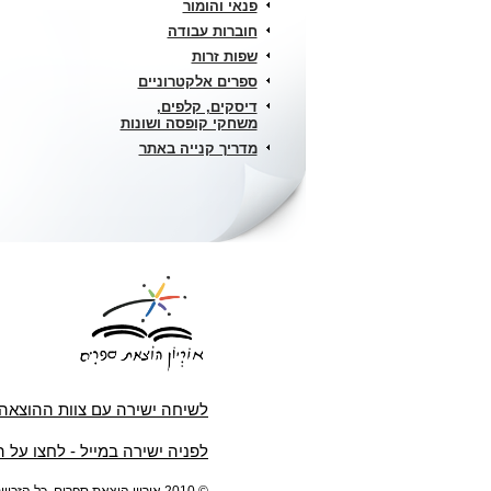
פנאי והומור
חוברות עבודה
שפות זרות
ספרים אלקטרוניים
דיסקים, קלפים,
משחקי קופסה ושונות
מדריך קנייה באתר
לשיחה ישירה עם צוות ההוצאה
לפניה ישירה במייל - לחצו על 