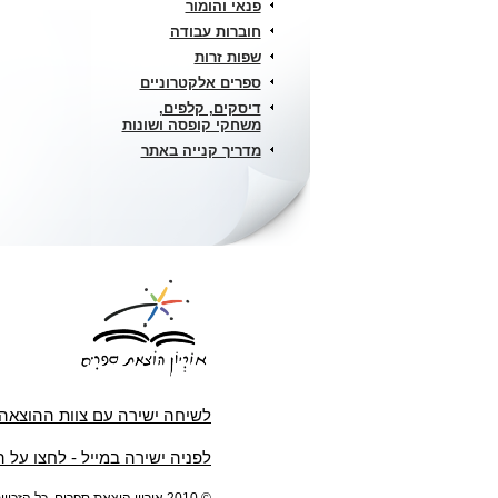
פנאי והומור
חוברות עבודה
שפות זרות
ספרים אלקטרוניים
דיסקים, קלפים,
משחקי קופסה ושונות
מדריך קנייה באתר
לשיחה ישירה עם צוות ההוצאה
לפניה ישירה במייל - לחצו על 