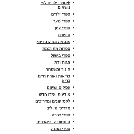
★ספרי ילדים לפי
נושאים
ספרי ילדים
ספרי נוער
ספרי עיון
סיפורת
פנטזיה ומדע בדיוני
ספרות מתורגמת
ספרי בישול
הגות ודת
חינוך ומשפחה
בריאות ואורח חיים
בריא
עסקים ושיווק
מודעות ועידן חדש
לקסיקונים ומדריכים
מדריכי טיולים
ספרי שירה
היסטוריה וביוגרפיה
ספרי מתנה