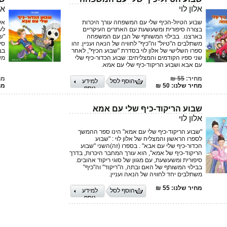
אלון לוי
אל
שבוע הטיול-הכיף שלי עם המשפחה עורך היכרות
אל
בצורה סיפורית ומשעשעת עם האתרים העיקריים
לע
בארצנו. בבילוי המשותף של הבן עם המשפחה
"ש
משתלבים ה"טיול" וה"כיף" לחוויה של הנאה ועניין. זהו
סי
ספרו השלישי של אלון לוי בסדרת "שבוע הכיף", לאחר
בב
שני ספיו הקודמים והמצליחים: שבוע הכדור-כיף שלי
מש
עם אבא ושבוע הריקוד-כיף שלי עם אמא.
מחיר:
55 ₪
מח
הוסף לסל
למידע
מחיר שלנו: 50 ₪
מחי
נוסף
שבוע הריקוד-כיף שלי עם אמא
אלון לוי
"שבוע הריקוד-כיף שלי עם אמא" הינו ספר ההמשך
לספרו הראשון והמצליח של אלון לוי : "שבוע
הכדור-כיף שלי עם אבא" . בספרו (זה)השני "שבוע
הריקוד-כיף של אמא", הוא עורך המחבר היכרות, בדרך
סיפורית ומשעשעת, עם מגוון של סוגי ריקוד אהובים.
בבילוי המשותף של האם ובתה, ה"ריקוד" וה"כיף"
משתלבים יחד לחוויה של הנאה ועניין.
מחיר שלנו: 55 ₪
הוסף לסל
למידע
נוסף