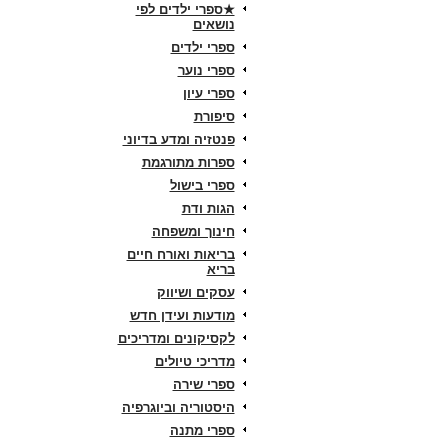
★ספרי ילדים לפי
נושאים
ספרי ילדים
ספרי נוער
ספרי עיון
סיפורת
פנטזיה ומדע בדיוני
ספרות מתורגמת
ספרי בישול
הגות ודת
חינוך ומשפחה
בריאות ואורח חיים
בריא
עסקים ושיווק
מודעות ועידן חדש
לקסיקונים ומדריכים
מדריכי טיולים
ספרי שירה
היסטוריה וביוגרפיה
ספרי מתנה