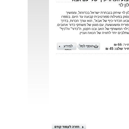
ון לוי
ון לוי שיחק בנבחרת ישראל בכדורגל, וממשיך
סוק בפעילות ספורטיבית קבועה עד היום. בספרו
בוע הכדור-כיף של אבא", הוא עורך הכרות, בדרך
פורית ומשעשעת, עם מגוון של משחקי כדור אהובים.
ילוי המשותף של האב ובנו הקטן, ה"כדור" וה"כיף"
תלבים יחד לחוויה של הנאה ועניין.
יר:
55 ₪
הוסף לסל
למידע
ר שלנו: 45 ₪
נוסף