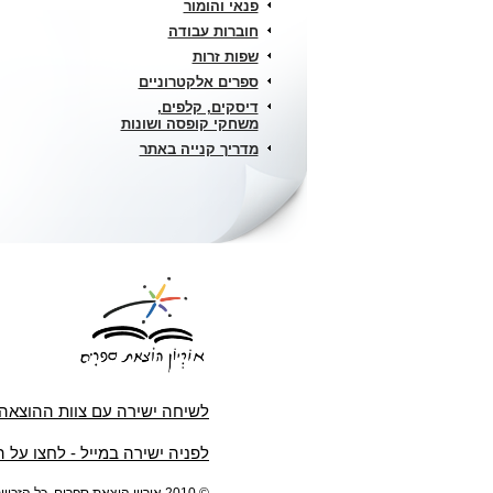
פנאי והומור
חוברות עבודה
שפות זרות
ספרים אלקטרוניים
דיסקים, קלפים,
משחקי קופסה ושונות
מדריך קנייה באתר
לשיחה ישירה עם צוות ההוצאה
לפניה ישירה במייל - לחצו על 