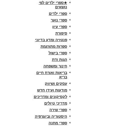
★ספרי ילדים לפי
נושאים
ספרי ילדים
ספרי נוער
ספרי עיון
סיפורת
פנטזיה ומדע בדיוני
ספרות מתורגמת
ספרי בישול
הגות ודת
חינוך ומשפחה
בריאות ואורח חיים
בריא
עסקים ושיווק
מודעות ועידן חדש
לקסיקונים ומדריכים
מדריכי טיולים
ספרי שירה
היסטוריה וביוגרפיה
ספרי מתנה