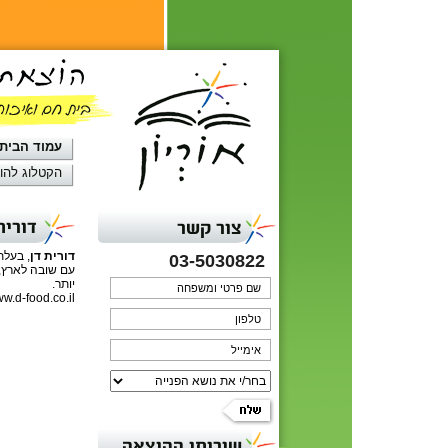
עמוד הבית
הקטלוג להו
דורית
צור קשר
דורית דן
, בעל
03-5030822
עם שובה לארץ, 
יותר.
w.d-food.co.il
שירותי ההוצאה