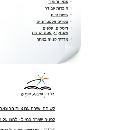
פנאי והומור
חוברות עבודה
שפות זרות
ספרים אלקטרוניים
דיסקים, קלפים,
משחקי קופסה ושונות
מדריך קנייה באתר
לשיחה ישירה עם צוות ההוצאה
לפניה ישירה במייל - לחצו על 