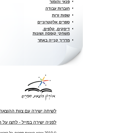
פנאי והומור
חוברות עבודה
שפות זרות
ספרים אלקטרוניים
דיסקים, קלפים,
משחקי קופסה ושונות
מדריך קנייה באתר
לשיחה ישירה עם צוות ההוצאה
לפניה ישירה במייל - לחצו על 