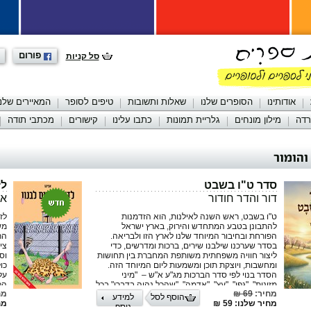
פורום
סל קניות
אודותינו
הסופרים שלנו
שאלות ותשובות
טיפים לסופר
המאיירים שלנו
רדה
מילון מונחים
גלריית תמונות
כתבו עלינו
קישורים
מכתבי תודה
והומור
סדר ט"ו בשבט
לז
דור והדר חודור
אפ
ט"ו בשבט, ראש השנה לאילנות, הוא הזדמנות
לז
להתבונן בטבע המתחדש והירוק, בארץ ישראל
מש
הפורחת ובחיבור המיוחד שלנו לארץ הזו ולבריאה.
הר
בסדר שערכנו שילבנו שירים, ברכות ומדרשים, כדי
צי
ליצור חוויה משפחתית משותפת המחברת בין תחושות
וסי
ומחשבות, ויוצקת תוכן ומשמעות ליום המיוחד הזה.
כו
הסדר בנוי לפי סדר הברכות מג"ע א"ש – "מיני
על
מזונות", "גפן", "עץ", "אדמה", "שהכל נהיה בדברו" בכל
הפ
מחיר:
69 ₪
מח
ברכה אנו טועמים מן הפירות והמאכלים לפי הסדר
המ
הוסף לסל
למידע
מחיר שלנו: 59 ₪
מחי
המצוי בפסוק: "ארץ חיטה ושעורה וגפן ותאנה ורימון,
(בד
נוסף