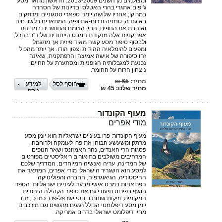
ומצולמים מן השנים 2013-2009. הראשון מתאר מסע
ג'יפים אתגרי בהרי האטלס ובדיונות של הסהרה
במרוקו; אחריו שלושה יומני ספארי ססגוניים ומרתקים
באוגנדה, טנזניה ודרום-אתיופיה, המתארים בלשון חיה
ואוהבת את הנופים, החי, הצומח והתושבים במדינות
אפריקניות אלה מנקודת המבט הייחודית של ד"ר בהרל;
ולבסוף סיפור מסע קשה מאוד פיזית אך מתגמל
ומפעים להימלאיה ההודית וצפון הודו. אך יותר מהכול
זהו סיפורה של אישה אמיצה והרפתקנית, שאינה
נכנעת למגבלותיה הגופניות ומסתערת על החיים;
ניצחון הרוח על החומר.
מחיר:
65 ₪
הוסף לסל
למידע
מחיר שלנו: 45 ₪
נוסף
מעוף הקונדור
מודי אפרים
מעוף הקונדור: פרו בעיניים ישראליות הוא יומן מסע
מרתק ומשעשע הבוחן את פרו לעומקה ולרוחבה.
פסגות הרי האנדים, נהר האמזונס ושאר הנופים
המרהיבים משולבים בתיאורים ריאליסטיים מפורטים
של המדינה, עריה ואנשיה המיוחדים. המדריך שלכם
למסע הוא השגריר הישראלי מודי אפרים, המתאר את
ההיסטוריה, הגיאוגרפיה, החברה והפוליטיקה
הפרואניות במבט אישי מבעד לעיניים ישראליות. הספר
חושף בפירוט תיעודי גם את סיפור הקהילה היהודית
המקומית, וזיקות שונות ביחסי ישראל-פרו. כמו כן, זהו
יומן מסע דיפלומטי הכולל רגעים מרגשים וגם מורכבים
מחיי דיפלומט ישראלי בדרום אמריקה.