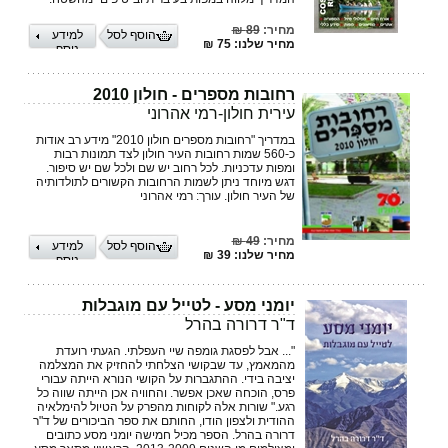
מחיר:
89 ₪
הוסף לסל
למידע
מחיר שלנו: 75 ₪
נוסף
רחובות מספרים - חולון 2010
עירית חולון-רמי אהרוני
במדריך "רחובות מספרים חולון 2010" מידע רב אודות
כ-560 שמות רחובות העיר חולון לצד תמונות רבות
ומפות עדכניות. לכל רחוב יש שם ולכל שם יש סיפור.
דגש מיוחד ניתן לשמות הרחובות הקשורים לתולדותיה
של העיר חולון. עורך: רמי אהרוני
מחיר:
49 ₪
הוסף לסל
למידע
מחיר שלנו: 39 ₪
נוסף
יומני מסע - לטייל עם מוגבלות
ד"ר דרורה בהרל
"... אבל לפסגת גומפה שיי העפלתי. הגעתי רועדת
מהמאמץ, עד שבקושי הצלחתי להחזיק את המצלמה
יציבה בידי. ההתגברות על הקושי הנורא הייתה עבורי
פרס, הוכחה שאכן אפשר. והחוויה אכן הייתה שווה כל
רגע." שורות אלה לקוחות מהפרק על הטיול להימלאיה
ההודית ולצפון הודו, החותם את ספר הביכורים של ד"ר
דרורה בהרל. הספר מכיל חמישה יומני מסע כתובים