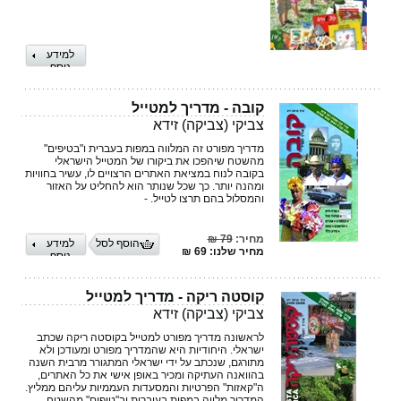
למידע
נוסף
קובה - מדריך למטייל
צביקי (צביקה) זידא
מדריך מפורט זה המלווה במפות בעברית ו"בטיפים"
מהשטח שיהפכו את ביקורו של המטייל הישראלי
בקובה לנוח במציאת האתרים הרצויים לו, עשיר בחוויות
ומהנה יותר. כך שכל שנותר הוא להחליט על האזור
והמסלול בהם תרצו לטייל. -
מחיר:
79 ₪
הוסף לסל
למידע
מחיר שלנו: 69 ₪
נוסף
קוסטה ריקה - מדריך למטייל
צביקי (צביקה) זידא
לראשונה מדריך מפורט למטייל בקוסטה ריקה שכתב
ישראלי. היחודיות היא שהמדריך מפורט ומעודכן ולא
מתורגם, שנכתב על ידי ישראלי המתגורר מרבית השנה
בהוואנה העתיקה ומכיר באופן אישי את כל האתרים,
ה"קאזות" הפרטיות והמסעדות העממיות עליהם ממליץ.
המדריך מלווה במפות בעיברית וב"טיפים" מהשטח.