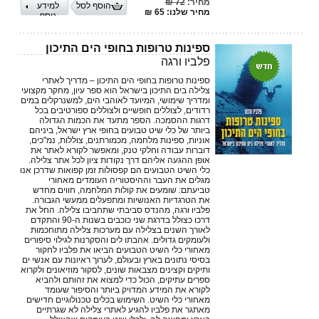
מחיר:
72 ₪
הוסף לסל
למידע
מחיר שלנו: 65 ₪
נוסף
ספינות טרופות בחופי הים התיכון
פלביו ורגה
ספינות טרופות בחופי הים התיכון – מדריך לאתרי
צלילה בים התיכון בישראל הוא ספר עיון, מחקר מקצועי
ומדריך שימושי, המיועד לאוהבי הים, למשנרקלים במים
רדודים, לצוללים חופשיים ולצוללים ספורטיבים בכל
דרגות ההסמכה. הספר מתעד את הכמות הגדולה
ביותר של כלי שיט טבועים בחופי ארץ ישראל, ביניהם
אוניות, ספינות מלחמה, מכמורתנים, צוללות, נמ"כים,
דוברות עבודה וחלקי טנק, ומאפשר לקורא לאתר את
אופן ההגעה אליהם דרך נקודות ציון לכל אתר צלילה.
כלי השיט הטבועים הם קפסולות זמן קפואות שדרכן אנו
מגלים את העבר וההיסטוריה העומדים מאחורי
טביעתם: שומעים את קולות המלחמה, חווים מחדש
את הטרגדיות האנושיות ומתפעלים ממעשי הגבורה.
פלביו ורגה, מהנדס סביבתי שתחביבו צלילה. החל את
דרכו כצולל בדרגת שני כוכבים בשנות ה-90 והתקדם
לאורך השנים בצלילה עם מערכות צלילה מתוחכמות
ולעומקים גדולים. אהבתו לים והסקרנות לגילוי סיפורים
מאחורי כלי השיט הטבועים הביאו את פלביו לחקור
בסיסי נתונים בארץ ובעולם, לערוך ראיונות עם אנשי ים
ותיקים וקצינים מצבאות שונים, לסקור מוזיאונים ולקרוא
ספרים עתיקים, הכול כדי למצוא את זהותם ולהביא
לקורא את המידע המדויק ביותר והסיפור שעומד
מאחורי כלי השיט. השימוש בכלים טכנולוגיים חדישים
מאתגר את פלביו להגיע לאתרי צלילה לא שגרתיים