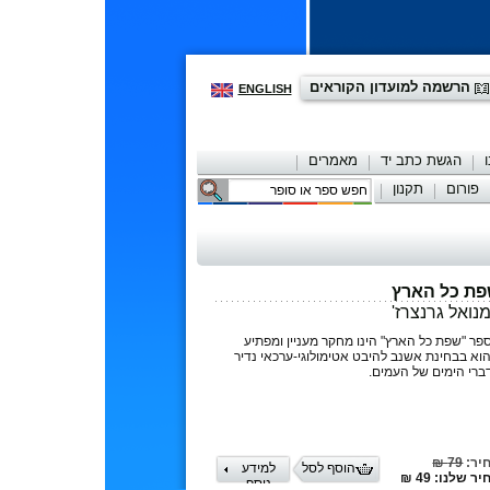
הרשמה למועדון הקוראים
ENGLISH
הגשת כתב יד
מאמרים
פורום
תקנון
יצירת קשר
ת כל הארץ
נואל גרנצרז'
פר "שפת כל הארץ" הינו מחקר מעניין ומפתיע
וא בבחינת אשנב להיבט אטימולוגי-ערכאי נדיר
ברי הימים של העמים.
יר:
79 ₪
הוסף לסל
למידע
ר שלנו: 49 ₪
נוסף