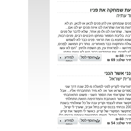
ת שמחקה את פניו
ד עתיה
נים שנמחקו אין להן פנים לכאן או לכאן, הן לא
וות מראה שתראה לנו איזה פנים יש לנו אם...
אשר.. שתראה לנו ולו פן אחד, שלא לדבר על פנים
בה. בליבת הספור נמחקו היבטים רבים, פנים רבות,
שווא תמצא בו את הראוי. פנינו כבר לא לשמש
לה והתקווה כבר מאחורינו. נותר רק המושג: לַפָנים,
ירושו – למראית עין, מן השפה ולחוץ. "הם לא עשו
א לַפָנים, אף שהקדוש ברוך הוא לא עשה עמהן
יר:
88 ₪
א לַפָנים" [מגילה יב עא] – בניגוד למגילת העצמאות
הוסף לסל
למידע
ר שלנו: 69 ₪
וחתה עדן. עתיה דוד הוא יליד מרוקו, חבר קיבוץ
נוסף
ר גלעדי. התחנך בחצרים ובכפר גלעדי. למד
ושלים ובאורנים, חינך והדריך חברות נוער, היה
יח בצרפת, ומורה בבית הספר האזורי. כמו כן שימש
ני אשר הנני
 השילוב האזורי בגליל העליון, ניהל אולפנים
רית ישראל
ברית בקרב העליה הרוסית והאתיופית במרחב
ון והגולן, וכן ניהל את בית ספר תהיל"ה בקרית
התוודעתי לקריון לפני למעלה מ-20 שנה דרך שני
ונה. פרסם עד כה שני ספרי שירה ושני ספרי פרוזה.
פרים שראו אור אז. לא מיד התחברתי אליו... אבל
חר שקראתי את הספר השני - פשוט התאהבתי
שות האור האוהבת והמדהימה הזאת.התחלתי
קשר אותו לעצמי וקריון ענה על כל שאלותיי.בשנת
2000 נכחתי בכנס קריון בתל אביב, שערך לי קרול,
תקשר המקורי של קריון. כאשר לי תקשר את קריון
ני הקהל הגדול, חשתי התרגשות עצומה ובכיתי בלי
יר:
60 ₪
יטה.לאחר התקשור החלטתי שזה בדיוק מה שאני
הוסף לסל
למידע
ר שלנו: 54 ₪
צה לעשות: לתקשר את קריון בפני קהל. הייתה בי
נוסף
וקה עצומה להעביר את המסרים שלו, לחולל שינוי