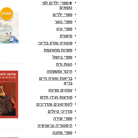
★ספרי ילדים לפי
נושאים
ספרי ילדים
ספרי נוער
ספרי עיון
סיפורת
פנטזיה ומדע בדיוני
ספרות מתורגמת
ספרי בישול
הגות ודת
חינוך ומשפחה
בריאות ואורח חיים
בריא
עסקים ושיווק
מודעות ועידן חדש
לקסיקונים ומדריכים
מדריכי טיולים
ספרי שירה
היסטוריה וביוגרפיה
ספרי מתנה