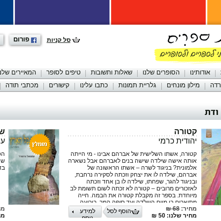
פורום
סל קניות
אודותינו
הסופרים שלנו
שאלות ותשובות
טיפים לסופר
המאיירים שלנו
רדה
מילון מונחים
גלריית תמונות
כתבו עלינו
קישורים
מכתבי תודה
ודת
קטורה
שפ
יהודית כרמי
עמ
קטורה, אשתו השלישית של אברהם אבינו - מי הייתה
הס
אותה אישה שילדה שישה בנים לאברהם אבל נשארה
שה
אלמונית? בניגוד לשרה – אשתו הראשונה של
בד
אברהם, שילדה לו את יצחק וזכתה לסקירה נרחבת,
ובניגוד להגר, שפחתו, שילדה לו בן אחד וזכתה
לאזכורים מרובים – קטורה לא זכתה לשום תשומת לב
מיוחדת. בספר זה מקבלת קטורה את הבמה. חייה
מתוארים בו מיום היוולדה ועד סופה המר, ביריעה
מחיר:
68 ₪
מח
נרחבת של סאגה משפחתית מרתקת במיוחד, המלווה
הוסף לסל
למידע
מחיר שלנו: 50 ₪
מחי
בתיאור עשיר ונאמן של חיי היום-יום בתקופה שבה
נוסף