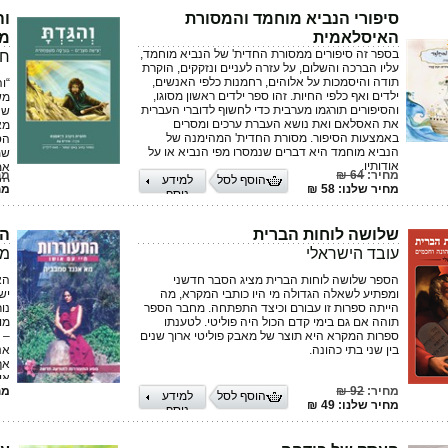
ול
הי
סיפורי הנביא מוחמד והמסורת
וה
אי
האיסלאמית
מש
כד
בספר זה סיפורים ממסורת החדית' של הנביא מוחמד,
חו
אי
עליו הברכה והשלום, על עזרה לעניים ונזקקים, הוקרת
תודה והיסמכות על אלוהים, רחמנות כלפי האנשים,
“ו
הת
ילדים ואף כלפי החיות. זהו ספר ילדים ראשון מסוגו,
מש
והסיפורים תורגמו מערבית כדי לחשוף לדוברי העברית
שה
דר
את האסלאם ואת נושא העברת ערכים ומסרים
מאי
בי
באמצעות הסיפור. מסורת החדית' המהימנה של
הס
וה
הנביא מוחמד היא דברים שנמסרו מפי הנביא או על
שמ
וס
אודותיו.
אמ
יפ
מחיר:
64 ₪
מח
הוסף לסל
למידע
תשו
מס
מחיר שלנו: 58 ₪
מחי
נוסף
על
מה
לפ
וה
הס
למ
שלושה לוחות הברית
הת
בנ
לע
עובד הישראלי
מא
ול
או
הספר שלושה לוחות הברית מציג הסבר חדשני
הא
בע
ומפתיע לשאלה הגדולה מי היו כותבי המקרא, מה
יש
הייתה ספרות זו עבורם וכיצד התפתחה. מחבר הספר
תוהה אם גם בימי קדם הכול היה פוליטי. לטענתו
מו
ספרות המקרא היא תוצר של מאבק פוליטי ארוך שנים
בין שני בתי כהונה.
אנ
אך
אוש
מחיר:
92 ₪
מחי
חד
הוסף לסל
למידע
מחיר שלנו: 49 ₪
‘ה
נוסף
עס
או