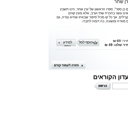
ן שחר
ם כן ספר", ספרו הראשון של ערן שחר, הינו תשבץ
ינו עשוי בהכרח שתי וערב, אלא מעין קווים
בילים. אך כל קו מכיל סיפור שבאיזו שהיא צורה, גם
 מוזרה ומשונה, כה דומה לחברו.
יר:
69 ₪
הוסף לסל
למידע
ר שלנו: 49 ₪
נוסף
דון הקוראים