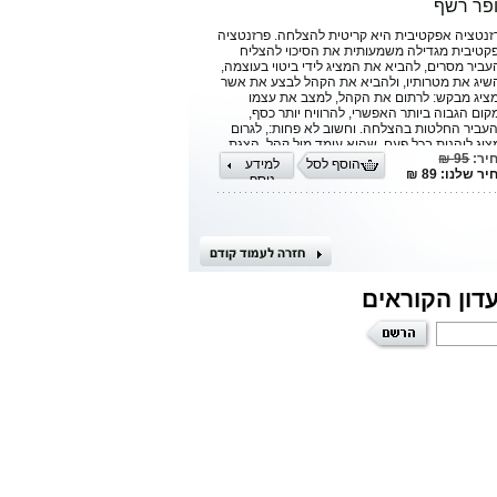
פר רשף
ים וידועים, וספרו הראשון הינו תולדה של שנים
ות של התנסות בתחום הכשרת מנהלים.
זנטציה אפקטיבית היא קריטית להצלחה. פרזנטציה
קטיבית מגדילה משמעותית את הסיכוי להצליח
עביר מסרים, להביא את המציג לידי ביטוי בעוצמה,
שיג את מטרותיו, ולהביא את הקהל לבצע את אשר
ציג מבקש: לרתום את הקהל, למצב את עצמו
קום הגבוה ביותר האפשרי, להרוויח יותר כסף,
העביר החלטות בהצלחה. וחשוב לא פחות:, לגרום
ציג ליהנות בכל פעם, שהוא עומד מול קהל. הצגת
יר:
95 ₪
זנטציה אינה דבר הבא בקלות. עופר רשף, - מנחה
הוסף לסל
למידע
ר שלנו: 89 ₪
נאות, מרצה, יועץ, ומאמן מהמובילים והבכירים
נוסף
שראל, - מגיש לקורא את הספר "להטיס את
רפרים במבנה". זהו ספר חובה למנהלים מכל
חומים והדרגים: מנהלי פרויקטים, מרצים מקצועיים,
יני צבא ומשטרה, מרצים באוניברסיטה, מנהלי בתי
 ומורים, עובדים, רופאים, מדריכים, מומחי תוכן
ול התחומים, וכל מי שבוחר לעמוד מול קהל.
דון הקוראים