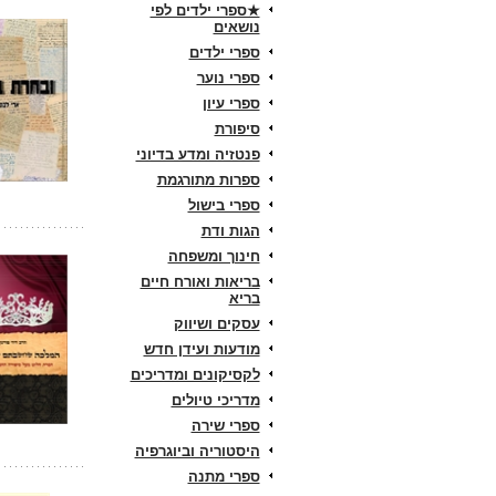
★ספרי ילדים לפי
נושאים
ספרי ילדים
ספרי נוער
ספרי עיון
סיפורת
פנטזיה ומדע בדיוני
ספרות מתורגמת
ספרי בישול
הגות ודת
חינוך ומשפחה
בריאות ואורח חיים
בריא
עסקים ושיווק
מודעות ועידן חדש
לקסיקונים ומדריכים
מדריכי טיולים
ספרי שירה
היסטוריה וביוגרפיה
ספרי מתנה