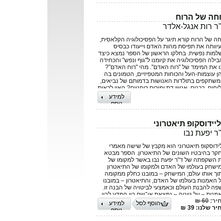
פנינו מהווה תרומה מכרעת להבנת חלק חשוב
סכסוך הערבי-ישראלי שנעלם מעיניי המנהיגים
חה של הרוח
תקשורת. התובנות המשתמעות מהנרטיבים יכולות
ייע לקידום הפיוס והשלום בין ישראל לשכניה
ר רות אנגל-אלדר
רבים והפלשתינים. בסיפורים גם תיאור מרגש של
סתגלות וההתחדשות המוצלחות של היהודים
חה של הרוח קורא תיגר על הפסיכולוגיה הקלאסית,
צרים בביתם החדש ותרומתם האדירה למדינת
יוותה את תפיסת מהות האדם וייעודו כבסיס
ראל. כך שספר חדשני ומקורי זה מהווה עבודה רבת
למות נפשית. בחלקו הראשון של הספר נמצא כיצד
ך ומשאב ל: חוקרים, מנהיגים, מחנכים, לקהל
בילה הפסיכולוגיה את קיומנו ל"גוף ונפש" והכחידה
חב, ולדורות הבאים.
ו את המימד של "רוח האדם". מהי "רוח האדם"?
ן עוצמות-העל והכוחות המטפיזיים, הטמונים בה
משתקפים בתולדות האנושות בדמותם של נביאים,
יחים, רבנים, אנשי דת ומורים רוחניים? האין לראות
ם את מה שמהווה חלק טבעי מהווייתנו אנו? וכיצד
למידע
תלבת "רוח האדם" כחלק מתורה הסוחפת את
נוסף
ולם של "הפסיכולוגיה הרוחנית"? חלקו השני של
פר הוא מעשי וכולל צעדים מפורטים בדרך לכינונה
דש של הרוח וכוחות - העל שלה כחלק מהווייתנו.
יידוסקופ תיאטרוני
עצמה האישית, המובחנת בין זו של האיש לזו של
ר יפעת נבו
ישה, היכולת להשיג מטרות, לחולל תמורות ושינויים
חיות בקרבת יתר אל העצמי הייחודי שלנו – כל אלה
ידוסקופ תיאטרוני הוא מקבץ של שישה מאמרי
 חלק מההישגים, אליהם נגיע במיצוי כוחה של
קר בהיבטיו השונים של התיאטרון. הספר מבטא
וח שבנו.
 השקפתה של ד"ר יפעת נבו באשר למקומו של
ישחק בעולמו של האדם ולמקומו של התיאטרון
וך אותו עולם; המישחק – במובנו כחלק ממקומה
 האמנות בעולמו של האדם, והתיאטרון – במובנו
פה להבנת העולם וכאמצעי לביטויה של הבנה זו.
מנות – על גווניה – נמצאת אי־שם בין המדע לבין
יר:
60 ₪
ת: האמן מבקש גם הוא להכיר את העולם, לדעת
הוסף לסל
למידע
ר שלנו: 39 ₪
תו באמת ולשתף באמת זו בני אדם אחרים, אבל
נוסף
ך השתחררות מהדיסציפלינה של המדע,