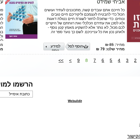
אביחי שמידט
עו
רב
רב
כל חייכם אתם עובדים קשה, מתכוננים לעתיד ועושים
פר
הכול כדי להבטיח לעצמכם וליקיריכם חיים טובים
אפ
ונוחים. כדי שתוכלו לחזור לשגרת חיים נטולת דאגות
לה
ולא לסכן את עתידם הכלכלי ואת רווחתם של היקרים
לה
לכם מכול, לא נותר אלא להשקיע מאמץ קטן נוסף -
המ
ולארגן נכון את כל ענייניכם. לשם כך נועד ספר זה.
במ
ול
למ
מחיר:
85 ₪
מח
פר
הוסף לסל
למידע
מחיר שלנו: 79 ₪
מחי
סד
נוסף
בי
הפ
>>
>
9
8
7
6
5
4
3
2
הת
קצ
ספר
מכ
הרשמו למוע
Webuildit
הקישור