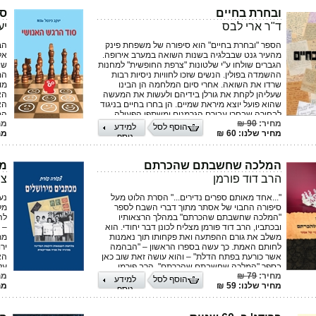
ושם נפגוש כתיבה נרטיבית, מחזות (גולדוני, גוצי
הפי
ואלפיירי), ביוגרפיות, יומנים ורומנים היסטוריים.
ול
ובחרת בחיים
סו
הע
ד"ר ארי לבס
יע
דר
הש
הספר "ובחרת בחיים" הוא סיפורה של משפחת פינק
הב
הת
מהעיר גנט שבבלגיה בשנות השואה במערב אירופה.
אל
תוב
הגברים שולחו ע"י שלטונות "צרפת החופשית" למחנות
שו
את
ההשמדה בפולין. הנשים שזכו לחוויות ניסיות רבות
המ
פי
שרדו את השואה. אחרי סיום המלחמה הן הבינו
מו
שעליהן לקחת את גורלן בידיהם ולעשות את המעשה
הא
שהוא פועל יוצא מיראת שמיים. הן בחרו בחיים בניגוד
הא
לבחירה שבחרו עבורם הגרמנים ומשתפי הפעולה
המ
מחיר:
90 ₪
מח
משאר אומות העולם. בנות משפחת פינק בנו את ביתן
הוסף לסל
למידע
מחיר שלנו: 60 ₪
מחי
כאן בארץ ישראל.
נוסף
המלכה שחשבתם שהכרתם
מכ
הרב דוד פורמן
צפ
"...אחד מאותם ספרים נדירים..." הסרת הלוט מעל
סיפורה החבוי של אסתר מתוך דברי השבח לספר
מל
"המלכה שחשבתם שהכרתם" במהלך הרצאותיו
לה
ובכתביו, הרב דוד פורמן מצליח לכונן דבר יחודי. הוא
– 
משלב את גורם ההפתעה ואת פקחותו תוך נאמנות
מת
לחותם האמת. כך עשה בספרו הראשון – "הבהמה
יר
אשר כורעת בפתח הדלת" – והוא עושה זאת שוב כאן
הא
בספר "המלכה שחשבתם שהכרתם". הרב פורמן
על
מחיר:
79 ₪
מח
בספרו זה מציע בפני הקורא הסתכלות חדשה,
הא
הוסף לסל
למידע
מחיר שלנו: 59 ₪
מחי
יצירתית ודינמית על סיפורה של המלכה אסתר; ללא
נוסף
ספק, הוא יעשיר, יחיה וירענן את חוויית הפורים של
הקורא.