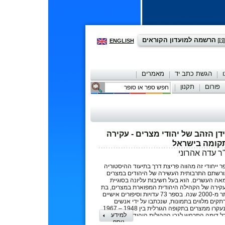
הרשמה למועדון הקוראים
ENGLISH
הגשת כתב יד
מאמרים
פורום
תקנון
יצירת קשר
דן הזהב של יהודי מצרים - עקירה
קומה בישראל
ר עדה אהרוני
ר ייחודי זה מהווה פריצת דרך בתיעוד ההיסטוריה
ורשתם התרבותית העשירה של היהודים במצרים
אה העשרים. הוא בעל חשיבות עליונה בסוגיית
קירה של הקהילה היהודית המפוארת במצרים, בת
יותר מ-2000 שנה. בספר 73 עדויות וסיפורים אישיים
תקים מלווים בתמונות, שנכתבו על ידי אנשים
שנעקרו ממצרים בתקופה הגורלית בין 1948 – 1967.
למידע
רל דומה התרחש לגבי הקהילות היהודיות בכל אחת
נוסף
רצות ערב והספר הנוכחי הוא דוגמה לכך. המחקר