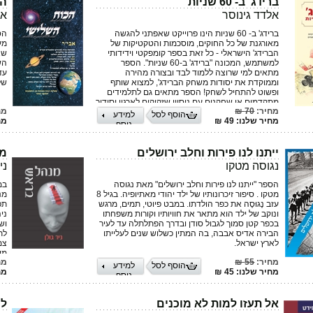
ברידג' ב- 60 שניות
הכ
אלדד גינוסר
אב
ברידג' ב- 60 שניות הינו פרוייקט שאפתני להגשה
הס
מאורגנת של כל החוקים, מוסכמות והטקטיקות של
מע
הברידג' הישראלי - כל זאת בספר קומפקטי וידידותי
שא
למשתמש, המכונה "ברידג' ב-60 שניות". הספר
הש
מתאים למי שרוצה ללמוד לבד ובצורה מהירה
עד
וממוקדת את יסודות משחק הברידג', למצוא שותף
של
ופשוט להתחיל לשחק! הספר מתאים גם לתלמידים
מתקדמים או שחקנים עם ניסיון שזקוקים לארגון וסידור
מחיר:
70 ₪
מח
הכללים הבסיסיים של המשחק. הספר מתאים לשחקן
הוסף לסל
למידע
מחיר שלנו: 49 ₪
מחי
הברידג' המעוניין להשתתף באתר המשחקים העולמי,
נוסף
BBO, אך אינו שולט במונחי הברידג' באנגלית
(במסגרת מילון המונחים בספר יש תרגום חלקי
לאנגלית). לבסוף, הספר מתאים גם למורה ברידג'
ייתנו לנו פירות וחלב ירושלים
מנ
בתחילת דרכו - בכך שהוא מרכז את הסטנדרט
נגוסה מטקו
ני
הישראלי ללימוד ברידג', שם דגש על אבני היסוד של
המשחק וכולל מילון מונחים בסיסי. ברידג' ב- 60 שניות
הספר "ייתנו לנו פירות וחלב ירושלים" מאת נגוסה
במ
הינו ספר חובה בביתו של כל שחקן ברידג'!
מטקו . סיפור זיכרונותיו של ילד יהודי מאתיופיה. בגיל 8
מנ
עזב נֶגוּסֶה את כפר הולדתו. במבט פיוטי, תמים, מרגש
תפ
ונוקב של ילד הוא מתאר את חוויותיו וקורות משפחתו
ני
בכפר קטן סמוך לגבול סודן ובדרך הפתלתלה עד לעיר
וש
הבירה אדיס אבבה, בה המתין כשלוש שנים לעלייתו
לת
לארץ ישראל.
צמ
מי
מחיר:
55 ₪
מח
חב
הוסף לסל
למידע
מחיר שלנו: 45 ₪
מחי
הפ
נוסף
ומצ
גו
יו
אל תעזו למות לא מוכנים
לה
וב