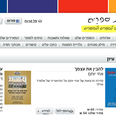
פורום
סל קניות
אודותינו
הסופרים שלנו
שאלות ותשובות
טיפים לסופר
המאיירים שלנו
רדה
מילון מונחים
גלריית תמונות
כתבו עלינו
קישורים
מכתבי תודה
עיון
להבין את עצמך
עי
אחי יותם
ות
ד"
סדרת הרצאות של אחי יותם על התיאוריה של אלפרד
אדלר
ספ
ומ
במ
הע
מר
מחיר:
60 ₪
הוסף לסל
למידע
גו
מחיר שלנו: 54 ₪
נוסף
מא