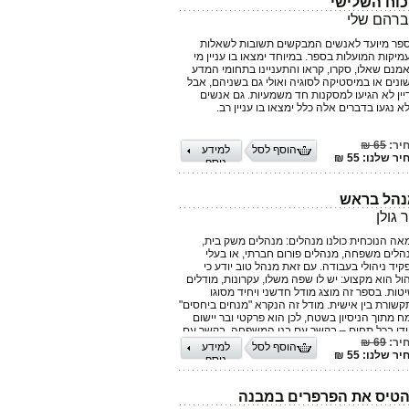
וח השלישי
רהם שלי
פר מיועד לאנשים המבקשים תשובות לשאלות
מיקות המועלות בספר. במיוחד ימצאו בו עניין מי
מנם שאלו, סקרו, קראו והתעניינו בתחומי המדע
ונים או במיסטיקה לסוגיה ואולי גם בשניהם, אבל
יין לא הגיעו למסקנות חד משמעיות. גם אנשים
א נגעו בדברים אלה כלל ימצאו בו עניין רב.
יר:
65 ₪
הוסף לסל
למידע
ר שלנו: 55 ₪
נוסף
הל בראש
ר גולן
אה הנוכחית כולנו מנהלים: מנהלים משק בית,
הלים משפחה, מנהלים פורום חברתי, או בעלי
קיד ניהולי בעבודה. עם זאת מנהל טוב יודע כי
הול הוא מקצוע: יש לו שפה משלו, עקרונות, מודלים
יטות. בספר זה מוצג מודל חדשני ויחיד מסוגו
קשורת בין אישית. מודל זה הנקרא "מנחים ביחסים"
ח מתוך הניסיון בשטח, לכן הוא פרקטי ובר יישום
ידי בכל תחום – בקשר עם בני המשפחה, בקשר עם
יר:
69 ₪
רים ובקשרים במקום העבודה. הספר הינו ״ספר
הוסף לסל
למידע
ר שלנו: 55 ₪
עלה״: הוא מלווה בדוגמאות ובניתוחי אירועים
נוסף
יע כלים ותבניות פעולה לניהול יעיל ומוצלח. ניר
לן, המתמחה בעולמות למידה, הנחייה וניהול, הוא
עץ הדרכה ומנחה קבוצות מהמובילים בתחומו בארץ
טיס את הפרפרים במבנה
עולם. גולן הוא איש שטח המכשיר מנהלים בארגונים