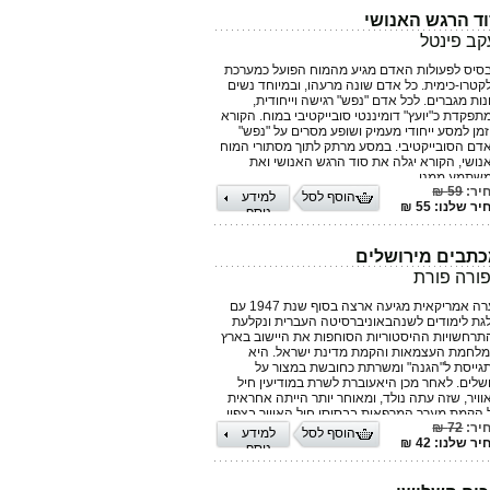
לוסופיה וההיגיון, המכתיבים מסלולים מובְנים
עתים מְחַשקים. האמנות חושפת צוהר של הכרת
ד הרגש האנושי
ולם דרך הפריזמה של הפרט, לעתים במעין "קיצור
קב פינטל
ך", לעתים אפילו במעין "קפיצה קוואנטית" מן
אלה על אודות הקיום של האדם בעולם היישר אל
סיס לפעולות האדם מגיע מהמוח הפועל כמערכת
שובה, שהיא אישית מאוד, אבל גם פורצת דרך אל
קטרו-כימית. כל אדם שונה מרעהו, ובמיוחד נשים
נות מפתיעות. די להיזכר בציוריו של סלוואדור דאלי
נות מגברים. לכל אדם "נפש" רגישה וייחודית,
 השעונים הזולגים כדי להתחיל במסע־חשיבה
תפקדת כ"יועץ" דומיננטי סובייקטיבי במוח. הקורא
לוסופי באשר למהות הזמן.
זמן למסע ייחודי מעמיק ושופע מסרים על "נפש"
דם הסובייקטיבי. במסע מרתק לתוך מסתורי המוח
נושי, הקורא יגלה את סוד הרגש האנושי ואת
שתמע ממנו.
יר:
59 ₪
הוסף לסל
למידע
ר שלנו: 55 ₪
נוסף
תבים מירושלים
ורה פורת
נערה אמריקאית מגיעה ארצה בסוף שנת 1947 עם
גת לימודים לשנהבאוניברסיטה העברית ונקלעת
תרחשויות ההיסטוריות הסוחפות את היישוב בארץ
מלחמת העצמאות והקמת מדינת ישראל. היא
גייסת ל"הגנה" ומשרתת כחובשת במצור על
ושלים. לאחר מכן היאעוברת לשרת במודיעין חיל
וויר, שזה עתה נולד, ומאוחר יותר הייתה אחראית
 הקמת מערך המרפאות בבסיסי חיל האוויר בצפון
יר:
72 ₪
רץ.
הוסף לסל
למידע
ר שלנו: 42 ₪
נוסף