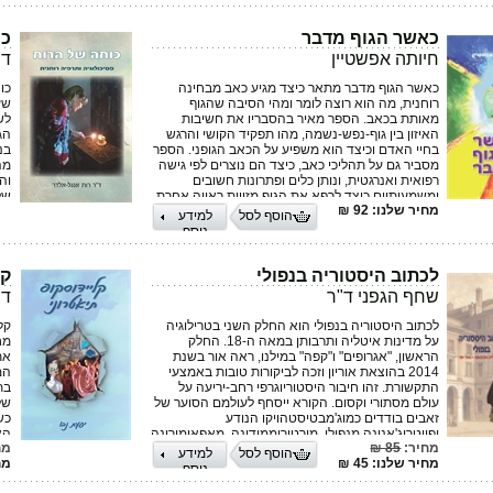
של
מה
כאשר הגוף מדבר
כו
וה
לס
חיותה אפשטיין
ד"
הע
הה
כאשר הגוף מדבר מתאר כיצד מגיע כאב מבחינה
כו
ממ
רוחנית, מה הוא רוצה לומר ומהי הסיבה שהגוף
שע
יש
מאותת בכאב. הספר מאיר בהסבריו את חשיבות
לש
ער
האיזון בין גוף-נפש-נשמה, מהו תפקיד הקושי והרגש
הג
הר
בחיי האדם וכיצד הוא משפיע על הכאב הגופני. הספר
בנ
מסביר גם על תהליכי כאב, כיצד הם נוצרים לפי גישה
מה
רפואית ואנרגטית, ונותן כלים ופתרונות חשובים
וה
ומשמעותיים כיצד לרפא את הגוף מזווית ראייה אחרת
של
מחיר שלנו: 92 ₪
– מתוך תהליכי שינוי וגישה לחיים דרך חיבור
בה
הוסף לסל
למידע
להתפתחות הרוחנית. זאת במטרה לגלות אמצעי נוסף
מש
נוסף
לריפוי עצמי – לפיו האדם אמור ליטול אחריות לחייו
הע
ולהבין שהגוף אינו מדבר סתם.
הס
מח
לכתוב היסטוריה בנפולי
קל
הה
שחף הגפני ד"ר
ד"
הא
ול
לכתוב היסטוריה בנפולי הוא החלק השני בטרילוגיה
קל
הם
על מדינות איטליה ותרבותן במאה ה-18. החלק
מח
הר
הראשון, "אגרופים" ו"קפה" במילנו, ראה אור בשנת
את
2014 בהוצאת אוריון וזכה לביקורות טובות באמצעי
המ
התקשורת. זהו חיבור היסטוריוגרפי רחב-יריעה על
בת
עולם מסתורי וקסום. הקורא ייסחף לעולמם הסוער של
של
זאבים בודדים כמוג'מבטיסטהויקו הנודע
כש
ופייטרוג'אנונה מנפולי, מורטוריממודינה, מאפאימורונה
הא
מחיר:
85 ₪
מח
וזנו מונציה, אך הוא אף ימצא היסטוריוגרפיה עליזה
הד
הוסף לסל
למידע
מחיר שלנו: 45 ₪
מחי
של הוגי הנאורות המילנזית, הפלורנטינית והנפוליטנית.
או
נוסף
מרביתו של הספר עוסק בכתיבה היסטורית, אך פה
תו