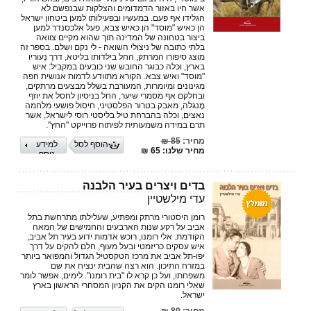
אשר חיו באזור הדמדומים והצלקות שבנפשם לא
הגלידו אף פעם. במעשיו ובפעילותו למען ביטחון ישראל
הן כאיש "מוסד" הן כאיש צבא, פעל אלכסנדר למען
ביצור בטחונה של המדינה תוך שהוא מקיים צוואה
בלתי כתובה של ניצולי השואה - לי נקם ושִלם. בספר זה
מוצג סיפורו המרתק, החל בילדותו בליטא, דרך נְעוריו
בארץ, וכלה כבוגר החובש שני כובעים במקביל: איש
"מוסד" ואיש צבא. הקורא מתוודע לדמות אנושית חפה
מגינונים ומיומרות, המעורבת בשלל מבצעים מרתקים,
ובחלקם אף מסמרי שיער, החל בניסיון לחסל את יוזף
מֶנגלה, מאבק בטרור הפלסטיני, חיסול פושעי מלחמה
נאצים, וכלה בהברחת טיל בליסטי רוסי לישראל, אשר
תרם במידה משמעותית לפיתוח פרוייקט "החץ".
מחיר:
85 ₪
הוסף לסל
למידע
מחיר שלנו: 65 ₪
נוסף
בדים ויצרים בעיר הלבנה
עדי מילשטיין
רומן היסטורי מרתק ומפתיע, שעלילתו מתרחשת בתל
אביב על רקע שנות הארבעים והחמישים של המאה
הקודמת. אלי רומנו, רוכש אדמות ידוע בעיר תל אביב,
איש עסקים כריזמטי ובעל מעוף, חלם להקים על דרך
יפו-תל אביב את מרכז הטקסטיל הגדול והמפואר ביותר
במזרח התיכון. הוא רצה שהבית ינציח את שם
משפחתו, ועל כן קרא לו "בית רומנו". לימים, אפשר לומר
שאלי רומנו הקים את הקניון המסחרי הראשון בארץ
ישראל.