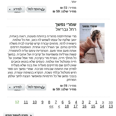
יותר.
מחיר:
72 ₪
הוסף לסל
למידע
מחיר שלנו: 59 ₪
נוסף
שמרי נפשך
רחל גבריאל
מרי שהתייתמה מהוריה בהיותה פעוטה, רואה באחיה,
יואב שלקח על עצמו לשמש לה כאב, את כל עולמה.
נישואיה לרמי, מהווים עבורה קרש קפיצה לבית משלה
ולחיים נוחים. אך הגורל רצה אחרת. האסונות רודפים
אותה פעם אחר פעם. הטרגדיות עימם עליה להתמודד,
קשות וגורליות ומשפיעות על קרוביה ועל אהוביה. במשך
כל מהלך חייה, נוצרת מרי בקרבה, סוד אפל שמעיב על
חייה ומטלטל את עולמה. כעסים שלא בוטאו וכאבים
שאין להם שם מרחיקים מעליה את בנה שלא מצליח
לפרוץ את החומה שבנתה סביבה. שמרי נפשך הנו ספר
רגיש מטלטל ובלתי נשכח, הנקרא בנשימה עצורה, נוגע
בנבכי נפשן של כל הדמויות ומאפשר הצצה לתוך עולמן
המרתק.
מחיר:
78 ₪
הוסף לסל
למידע
מחיר שלנו: 59 ₪
נוסף
12
11
10
9
8
7
6
5
4
3
2
1
<
<<
>>
>
18
17
16
15
14
13