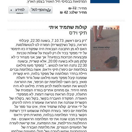
המרפאות בבסיסי חיל האוויר בצפון הארץ.
מחיר:
72 ₪
הוסף לסל
למידע
מחיר שלנו: 42 ₪
נוסף
קולות שתמיד איתי
תיקי וידס
"רק ביום ראשון, 7.10.73, בשעה 22:30, קיבלתי
הוראה, בקול נשי(קשרית) המורה לנו לנטוש/לסגת.
האם לא מן התבונה הצבאית היה שפקודה כזו תימסר
על ידי מפקד בכיר ולו רק לענות על שאלות טכניות
ומבצעיות הכרוכות בנסיגה? אך שוב אני מצהיר כי לא
קלמן מגן ולא בשעה 20:00, אלא קשרית, ובשעה
22:30 נתנה הוראה לנטוש..." (מפקד מעוז מילאנו
במלחמת יום כיפור) תיקי וידאס, אשה במלחמת גברים.
חיילת בחדר המלחמה של מפקד בלוזה, היא קשרית
שממנה קיבל מפקד מעוז מילאנו שעל גדוד תעלת
סואץ, ביום השני למלחמת יום הכיפור, את ההוראה
לנטוש את המעוז ולסגת לכיוון מזרח. מילאנו לא היה
מחוז היחיד. גם מחוזים אחרים בגזרה הצפונית של
התעלה, קיבלו הוראות נטישה דומות. לא ממפקדי
האוגדה. הפקודה הועברה בקשר, בקול נשי, בקולה של
הקשרית שנתנה את ההוראה שאמורה היתה להינתן
על ידי אחרים. קולות שתמיד איתי, אינו עוד ספר על
מלחמת יום כיפור. בעזרת הקולות שנשמעו דרך רשתות
הקשר בחדר המלחמה בבלוזה, מתארת תיקי וידאס
מנקודת מבט שונה את ימי המלחמה הראשונים - את
ההחלטות והדילמות, את ההפתעה, את קריאות לעזרה
של המעוזים הנצורים, את מלחמת הגבורה של
הטנקיסטים שחשו לעזרה ושל חיילי המעוזים שנלחמו