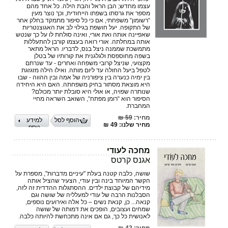
עצמו מחדש; הבן הראל והבת הילה. כל אחד מהם
מספר את גרסתו בשפתו הייחודית, וכך נוצר מעין
“רשומון“ משפחתי, אם כי כל סיפור מתמקד בחלק אחר
של התקופה. יעל חושפת בגילוי לב את האגוצנטריות
שאפיינה אותה ואת אורי, ואינה סולחת לו על כך שנטש
אותה במחלתה. אורי רואה בעצמו קורבן להתעללות
מתמשכת שממנה ניצל בנס, לדבריו. הראל מתאר
בשפה מחוספסת ולגלגנית את קורותיו של בטלן
מקצועי, שניצל קרובי משפחה ואחרים - עד שנרתם
לטפל ביעל החולה עד ליום מותה. ואילו הילה מזגזגת
בין ימיה כנערה בין ציפורניה של אמה ובין ההווה - שבו
היא מוצאת מסתור בחיק משפחתה. האם היא היחידה
שנותרה שפויה, או אולי היא סובלת יותר מכולם?
הסיפור הוא “רומן מפתח“, השואב השראה מחיי
המחברת.
מחיר:
59 ₪
הוסף לסל
למידע
מחיר שלנו: 49 ₪
נוסף
מחכה לעודי
אגנס קרטס
שושה, כלבה קטנה בעלת "עיניים מדברות", מספרת על
הקשר המיוחד בינה ובין עודי, הצעיר שהציל אותה
מידיהם של קבוצת ילדים. ההסתגלות ההדדית זה לזה,
הסבלנות הרבה של עודי למעלליה של שושה וגם
קנאה... כן, קנאת נשים – כל אלה ואירועים נוספים,
שמחים ועצובים, הופכים את דמותה של שושה
לאנושית כל כך, גם אם אינה מתכחשת להיותה כלבה.