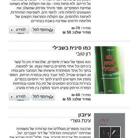
על חייהם. ולא פחות מזה - גם את הקולות שלא נשמעו:
שתיקת המפקדים. ספר מיוחד ומרתק שמשלב את
הגעגועים לחולות סיני, לחופי הים, לשקיעות המיוחדות,
לאחוות הלוחמים, עם הקולות והמראות הקשים של
מלחמת הדמים שפרצה בשבת בצהריים.
מחיר:
79 ₪
הוסף לסל
למידע
מחיר שלנו: 50 ₪
נוסף
כמו סינית בשבילי
רון טובי
הוא אוסף של עשרה סיפורים, שלכאורה אין כל קשר
ביניהם וכל אחד מתקיים ברשות עצמו. אך למעשה,
בתוך כל אחד מסתתרת אישיותו של המחבר ותובנותיו
מן השנים שטייל, למד ועבד בסין ובמזרח הרחוק. הספר
מזמין את הקוראים להציץ לתוך חיי היומיום בכפרים,
בעיירות ובכרכים הסואנים של סין בת זמננו ובמחוזות
המזרח הרחוק ומציע חיבור מסקרן בין מזרח ומערב .
מחיר:
68 ₪
הוסף לסל
למידע
מחיר שלנו: 55 ₪
נוסף
עיזבון
עינת גשרי
ארבעה מספרים מגוללים את קורותיה של משפחה
שהייתה “ההבטחה הגדולה“ של דור הצברים: יעל,
יפהפייה תל אביבית מרירה; אורי, פלמ״חניק שברא את