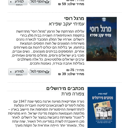
מחיר:
80 ₪
הוסף לסל
למידע
מחיר שלנו: 59 ₪
נוסף
מרגל רוסי
עמיחי יעקב שפירא
עלילתו המרתקת של הרומן "מרגל רוסי" מתרחשת
בתקופת האינתיפאדה השנייה בבית מלון בהרי
ירושלים. אורחיו של המלון המכובד לכאורה נהנים
משירותיה המגוונים של חוות הסוסים הנמצאת
בתחומו, אך בלילות הם יכולים ליהנות גם משירותים
אחרים, המסופקים בביתנים מוצנעים... נשים וגברים,
סוכני ביון ישראלים ורוסים, מרגלים מדומים ואמיתיים,
ערבים ישראלים ופלסטינאים, כל אלה משתלבים
בעלילות אהבה ובגידה, נאמנות ותככים.
מחיר:
75 ₪
הוסף לסל
למידע
מחיר שלנו: 39 ₪
נוסף
מכתבים מירושלים
צפורה פורת
נערה אמריקאית מגיעה ארצה בסוף שנת 1947 עם
מלגת לימודים לשנהבאוניברסיטה העברית ונקלעת
להתרחשויות ההיסטוריות הסוחפות את היישוב בארץ –
מלחמת העצמאות והקמת מדינת ישראל. היא מתגייסת
ל"הגנה" ומשרתת כחובשת במצור על ירושלים. לאחר
מכן היאעוברת לשרת במודיעין חיל האוויר, שזה עתה
נולד, ומאוחר יותר הייתה אחראית על הקמת מערך