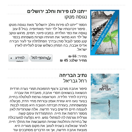
ייתנו לנו פירות וחלב ירושלים
נגוסה מטקו
הספר "ייתנו לנו פירות וחלב ירושלים" מאת נגוסה מטקו
. סיפור זיכרונותיו של ילד יהודי מאתיופיה. בגיל 8 עזב
נֶגוּסֶה את כפר הולדתו. במבט פיוטי, תמים, מרגש ונוקב
של ילד הוא מתאר את חוויותיו וקורות משפחתו בכפר
קטן סמוך לגבול סודן ובדרך הפתלתלה עד לעיר הבירה
אדיס אבבה, בה המתין כשלוש שנים לעלייתו לארץ
ישראל.
מחיר:
55 ₪
הוסף לסל
למידע
מחיר שלנו: 45 ₪
נוסף
נתיב הבריחה
רחל גבריאל
סיפור אהבה מורכב ורצוף תהפוכות.תמרי נערה חרדית
הנשואה בנשואים חסרי אהבה, מאבדת את עוברה
בדרכה לחדר הלידה. הטראומה גורמת לטלטלה בחייה.
בצעד נועז היא עוזרת אומץ ובורחת מחיי הדת, מבעלה
וממשפחתה, בעזרת חברתה הטובה היא מנסה לבנות
לעצמה חיים חדשים בעיר חדשה. אלה שטרגדיות לאין
מספר רודפות את חייה. ההתמודדות עימם קשה
וגורלית וגורמת לה לנפתולי נפש. היא נקלעת למערבולת
של בחירות והחלטות שגויות המשבשות את מהלך חייה.
לאחר שנאלצה בשנית לעזוב את מקום מגוריה היא
מוצאת אהבה חדשה, אך אז הדברים מסתבכים עוד