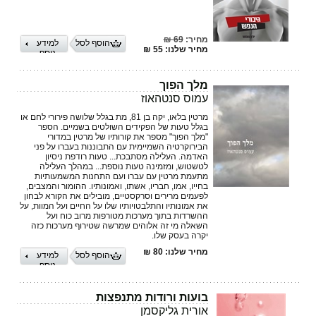
מחיר:
69 ₪
הוסף לסל
למידע
מחיר שלנו: 55 ₪
נוסף
מלך הפוך
עמוס סנטהאוז
מרטין בלאו, יקה בן 81, מת בגלל שלושה פירורי לחם או
בגלל טעות של הפקידים השולטים בשמיים. הספר
"מלך הפוך" מספר את קורותיו של מרטין במדורי
הבירוקרטיה השמיימית עם התבוננות בעברו על פני
האדמה. העלילה מסתבכת... טעות רודפת ניסיון
לטשטוש, ומזמינה טעות נוספת... במהלך העלילה
מתעמת מרטין עם עברו ועם התחנות המשמעותיות
בחייו, אמו, חבריו, אשתו, ואמונותיו. ההומור והמצבים,
לפעמים מרירים וסרקסטיים, מובילים את הקורא לבחון
את אמונותיו והתלבטויותיו שלו על החיים ועל המוות, על
ההשרדות בתוך מערכות מטורפות מרוב כוח ועל
השאלה מי זה אלוהים שמרשה שטירוף מערכות כזה
יקרה בעסק שלו.
מחיר שלנו: 80 ₪
הוסף לסל
למידע
נוסף
בועות ורודות מתנפצות
אורית גליקסמן