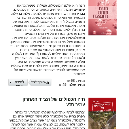
רינה היא אלמנה משכילה, אצילית ונעימת מראה
שהחיים זימנו לה אירועים מאתגרים וסודות כמוסים.
בבדידותה הרבה היא מתוודעת למאיר, אלמן בן גילה,
המסתיר אף הוא סודות כמוסים משלו. החיבור בין
השניים מוביל לידידות ואף מעבר לכך. חגית, בתו של
מאיר, מאמצת אותה אל לבה ואל משפחתה ומוצאת
בה תחליף לאם שכה חסרה לה. אולם סודות העבר
אינם מרפים, ובסדרה של אירועים דרמטיים
והשתלשלויות מפתיעות הם עולים וצפים, קורעים את
המסווה מעל פני הדמויות ומטיחים את האמת בפניהן.
הבועות הוורודות שבהן חיו בני המשפחה מתנפצות בזו
אחר זו, ומותירות אותם לאסוף את שברי חייהם
המרוסקים. האם יצליחו לעשות כן? האם יזכו לשלווה
ולאהבה? סיפור זה נכתב לאחר שסוד מן העבר צץ
ועלה במשפחה שחשבה שהיא מושלמת. הבועה
הוורודה התנפצה, ומתוכה צצו גילויים חדשים שאילצו
את המשפחה להכיר בעובדות חדשות ומעניינות על
אודותיה.
מחיר:
68 ₪
הוסף לסל
למידע
מחיר שלנו: 45 ₪
נוסף
חייו הכפולים של הצייד האחרון
עמיר סלע
"ברצוני לצרף אותך לגוף שנקרא 'מצדה'." כך נפתח
הפרק בחייו של אלכסנדר סלע אשר הפגיש אותו עם
ה"מוסד". אלכסנדר נשא "גֶן" אשר נצרב עמוקות בנפשו
- לזכור ולא לשכוח. כבן לניצולי שואה אשר זכה לשרת
ב"מוסד", היה נציגם של ניצולי שואה רבים, ובהם הוריו,