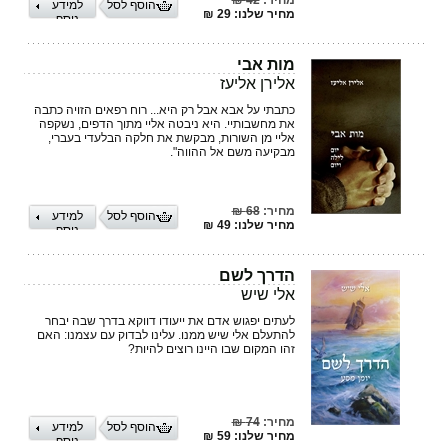
מחיר:
42 ₪
הוסף לסל
למידע
מחיר שלנו: 29 ₪
נוסף
מות אבי
אלירן אליעז
כתבתי על אבא אבל רק היא... רוח רפאים הזויה כתבה
את מחשבותיי. היא ניבטה אליי מתוך הדפים, נשקפה
אליי מן השורות, מבקשת את חלקה הבלעדי בעברי,
מבקיעה משם אל ההווה".
מחיר:
68 ₪
הוסף לסל
למידע
מחיר שלנו: 49 ₪
נוסף
הדרך לשם
אלי שיש
לעתים יפגוש אדם את ייעודו דווקא בדרך שבה יבחר
להתעלם אלי שיש ממנו. עלינו לבדוק עם עצמנו: האם
זהו המקום שבו היינו רוצים להיות?
מחיר:
74 ₪
הוסף לסל
למידע
מחיר שלנו: 59 ₪
נוסף