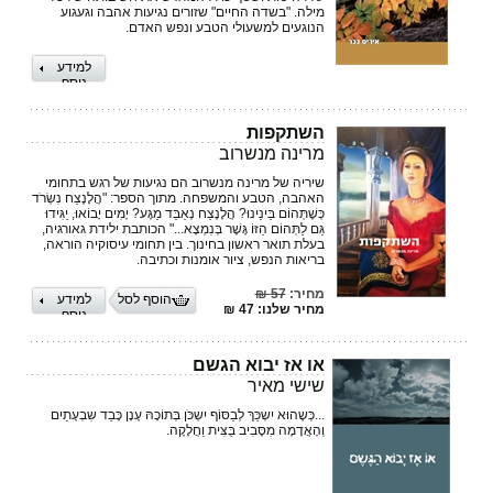
מילה. "בשדה החיים" שזורים נגיעות אהבה וגעגוע
הנוגעים למשעולי הטבע ונפש האדם.
למידע
נוסף
השתקפות
מרינה מנשרוב
שיריה של מרינה מנשרוב הם נגיעות של רגש בתחומי
האהבה, הטבע והמשפחה. מתוך הספר: "הֲלָנֶצַח נִשְׂרֹד
כְּשֶׁתְּהוֹם בֵּינֵינוּ? הֲלָנֶצַח נְאַבֵּד מַגָּע? יָמִים יָבוֹאוּ, יַגִּידוּ
גַּם לַתְּהוֹם הַזּוֹ גֶּשֶׁר בְּנִמְצָא..." הכותבת ילידת גאורגיה,
בעלת תואר ראשון בחינוך. בין תחומי עיסוקיה הוראה,
בריאות הנפש, ציור אומנות וכתיבה.
מחיר:
57 ₪
הוסף לסל
למידע
מחיר שלנו: 47 ₪
נוסף
או אז יבוא הגשם
שישי מאיר
...כְּשֶהוּא יִשְכַּךְ לְבַסּוֹף יִשְכֹּן בְּתוֹכָהּ עָנָן כָּבֵד שִבְעָתַיִם
וְהָאֲדָמָה מִסָּבִיב בֻּצִּית וַחֲלָקָה.