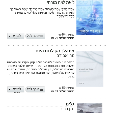
ליאת לאה מזרחי
אֱמֶת בְּעֵינַי אֱמֶת בִּשְׂפָתַי אֱמֶת בְּכַף יָדִי אֱמֶת בִּשְׁמִי כָּךְ
עוֹמֶדֶת עֵירֻמָּה חֲשׂוּפָה וְצוֹעֶקֶת בְּקוֹל כֻּלִּי מִתְנַתֶּקֶת
מְתַקֶּנֶת עֵירֻמָּה
מחיר:
54 ₪
הוסף לסל
למידע
מחיר שלנו: 29 ₪
נוסף
מתהלך בגן לרוח היום
נורי אבידב
הספר הינו הזמנה להיכנס אל גן קטן, מקום של השראה
ושלווה. תוך התבוננות בגן המתחדש עם חילופי העונות,
בפסיעה בשבילים, בין הצללים העדינים, מתרחש מפגש
עם יופיו של העולם, ועם תחושת העוצמה שיש בחיים ,
ברגע הזה.
מחיר:
59 ₪
הוסף לסל
למידע
מחיר שלנו: 39 ₪
נוסף
גלים
נתן דרור