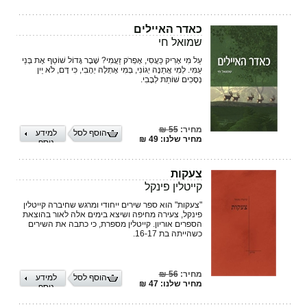
כאדר האיילים
שמואל חי
עַל מִי אָרִיק כַּעֲסִי, אֶפְרֹק זַעֲמִי? שֶׁבֶר גָּדוֹל שׁוֹטֵף אֶת בְּנֵי
עַמִּי. לְמִי אֲתַנֶּה יְגוֹנִי, בְּמִי אֶתְלֶה יְהָבִי, כִּי דָּם, לֹא יֵין
נְסָכִים שׁוֹתֵת לְבָבִי.
מחיר:
55 ₪
הוסף לסל
למידע
מחיר שלנו: 49 ₪
נוסף
צעקות
קייטלין פינקל
"צעקות" הוא ספר שירים ייחודי ומרגש שחיברה קייטלין
פינקל, צעירה מחיפה ושיצא בימים אלה לאור בהוצאת
הספרים אוריון. קייטלין מספרת, כי כתבה את השירים
כשהייתה בת 16-17.
מחיר:
56 ₪
הוסף לסל
למידע
מחיר שלנו: 47 ₪
נוסף