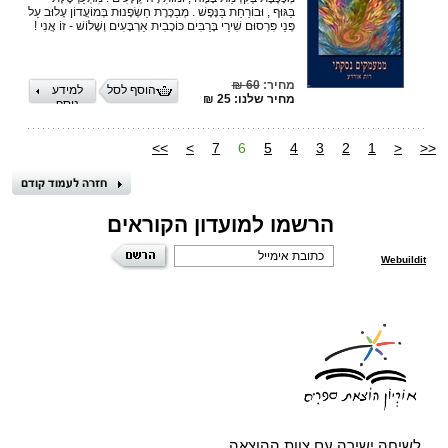
בַּגּוּף , וּבוֹרַחַת בַּנֶּפֶשׁ . מְבַכֶּרֶת חַשְׂפָנוּת בְּמוֹעֲדוֹן עָלוּב עַל
פְּנֵי פִּרְסוּם שִׁירַי בָּרַבִּים כּוֹכָבִית אַרְבָּעִים וְשָׁלוֹשׁ - זוֹ אֲנִי !
מחיר:
60 ₪
הוסף לסל
למידע
מחיר שלנו: 25 ₪
נוסף
>>
>
7
6
5
4
3
2
1
<
<<
הרשמו למועדון הקוראים
Webuildit
לשיחה ישירה עם צוות ההוצאה