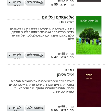
מחיר:
62 ₪
הוסף לסל
למידע
מחיר שלנו: 55 ₪
נוסף
אל אנשים ועליהם
שוש הובר
השירים מציגים את הקשיים, התמודדויות והמכשולים
בדרכי החיים מחד ואופטימיות ותאווה לחיים מאידך,
כולם באינטראקציה עם אנשים לב ליבה של ההוויה
שלנו.
מחיר:
55 ₪
הוסף לסל
למידע
מחיר שלנו: 47 ₪
נוסף
תזרח
אייל אלימן
"אכתוב כמה שורות שיזכירו לי את העוצמות הגלומות
בתוכי ואת המים האדירים שיסחפו את חיי כשהסכרים
ייפרצו, החומות יתמוטטו והמלך ישוב אל כיסאו..."
ספר+דיסק שירים
מחיר:
79 ₪
הוסף לסל
למידע
מחיר שלנו: 65 ₪
נוסף