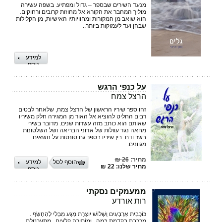
מנעד השירים שבספר – גדול ומפתיע. בשפה עשירה
מוליך המחבר את הקורא אל מחוזות קרובים ורחוקים.
הוא שואב מן המקורות ומחוויותיו האישיות, מן הקלילות
שבהן ועד לעמוקות ביותר..
למידע
נוסף
על כנפי הרגש
הרצל צמח
זהו ספר שיריו הראשון של הרצל צמח, שלאחר לבטים
רבים החליט להוציא אל האור מן המגירה חלק משיריו
שאותם הוא כותב מזה עשרות שנים. מדובר בשירי
מחאה נגד עוולות של אדוני הבריאה ושל השלטונות
בשר ודם. בין שיריו בספר גם סונטות על נושאים
מגוונים.
מחיר:
26 ₪
הוסף לסל
למידע
מחיר שלנו: 22 ₪
נוסף
ממעמקים נסקתי
רות אורדע
כּוֹכָבִית אַרְבָּעִים וְשָׁלוֹשׁ יוֹצֶרֶת מַגָּע מִבְּלִי לְהֵחָשֵׂף .
מְכָכֶבֶת בְּקִדְמַת בָּמָה , וּמוֹתִירָה קְלָעִים . מִתְעַרְטֶלֶת