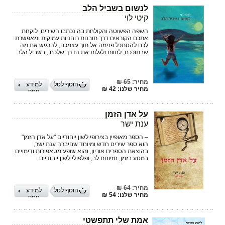
לנשום בשביל הלב
קיטי לוי
השפה הפשוטה והקולחת בה נכתבו השירים, לוקחת
אתכם הקוראים דרך תובנות רוחניות עמוקות ומאפשרת
לכם להסתכל פנימה אל תוך עצמכם, להרגיש את מה
שבתוככם, לחוות ולגלות את הדרך שלכם , בשביל הלב.
מחיר:
65 ₪
הוסף לסל
למידע
מחיר שלנו: 42 ₪
נוסף
על אדן הזמן
ענת ישר
– הספר מאופיין בצירופי לשון ייחודיים "על אדן הזמן"
הוא ספר שירים חדש ומיוחד שחיברה ענת ישר,
בהוצאת הספרים אוריון, והוא שופע מטאפורות ודימויים
במסע בזמן, חזיונות לב, ופלפולי לשון ייחודיים.
מחיר:
64 ₪
הוסף לסל
למידע
מחיר שלנו: 54 ₪
נוסף
אמת שלי תתפשטי