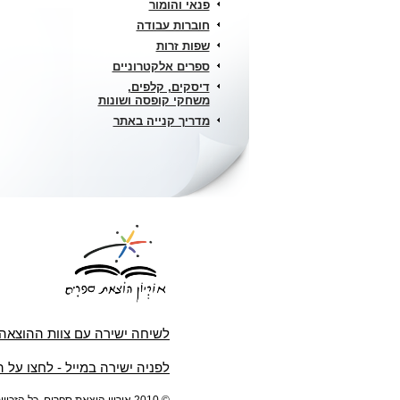
פנאי והומור
חוברות עבודה
שפות זרות
ספרים אלקטרוניים
דיסקים, קלפים,
משחקי קופסה ושונות
מדריך קנייה באתר
לשיחה ישירה עם צוות ההוצאה
לפניה ישירה במייל - לחצו על 