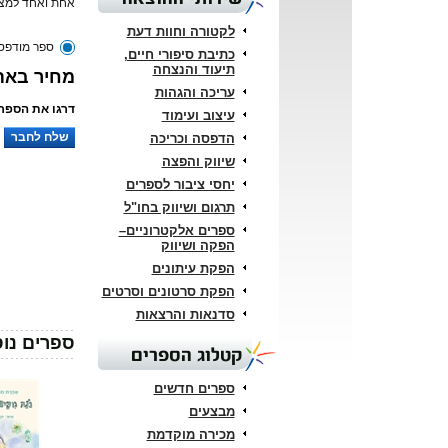
אחת ואחד למצו
לקטורה וחוות דעת
ספר מודפס
כתיבת סיפורי חיים,
תיעוד והנצחה
מחיר באתר: 
עריכה והגהות
דרגו את הספר:
עיצוב ועימוד
שלח לחבר
הדפסה וכריכה
שיווק והפצה
יחסי ציבור לספרים
תרגום ושיווק בחו"ל
ספרים אלקטרוניים–
הפקה ושיווק
הפקת עיתונים
הפקת סרטונים וסרטים
סדנאות והרצאות
ספרים נוס
קטלוג הספרים
ספרים חדשים
מבצעים
מכירה מוקדמת