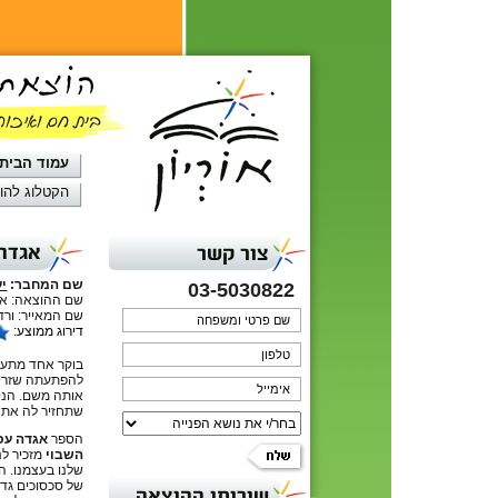
עמוד הבית
הקטלוג להו
אגדה 
צור קשר
שם המחבר:
י
03-5030822
שם ההוצאה: אור
שם המאייר: ורד
דירוג ממוצע:
בוקר אחד מתעור
להפתעתה שזרים
אותה משם. הנס
שתחזיר לה את 
הספר
אגדה עכש
השבוי
מזכיר לנ
שלנו בעצמנו. ה
של סכסוכים גדו
שירותי ההוצאה