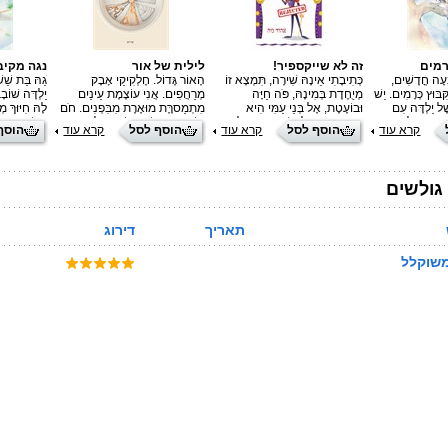
רמים
זה לא שייקספיר!
לילית של אור
נגה מקיב
בְעָה חֳדָשִׁים,
כְּתִיבָתִי אֵינָהּ שִׁירָה, תִּמְצָא זוֹ
הָאוֹר גָּדוֹל. חֶלְקִיקֵי אָבָק
ֹגַהּ בַּת שֵׁ
ּבּוּץ כְּרָמִים. יֵשׁ
מְיֻחֶדֶת בְּמִינָהּ, פֹּה חַיָּה
מְרַחֲפִים. אֲנִי עוֹצֶמֶת עֵינַיִם
יַלְדָּה שׁוֹבָ
ֶׁל יַלְדָּה עִם
וּבוֹעֶטֶת, אֶל בְּנֵי עַמִּי הִיא
מִתְמַסרֶֶּת מוּאֶרֶת מִבִּפְנִים. חֹם
לָהּ חִיּוּךְ מ
ֲסֵרָה וּמָלֵא
מְדַבֶּרֶת. מִכָּל אֲשֶׁר הוּא בְּלִבִּי,
חוֹרֵךְ אֶת עוֹרִי, חוֹדֵר אֶל נָקִיק
גֻּמּוֹת, וְגַם
קרא עוד
הוסף לסל
קרא עוד
הוסף לסל
קרא עוד
הוסף
ׁ שֶׁאֶת שְׁמָהּ
כָּאן בִּכְתָב יוֹשֵׁב חָפְשִׁי. אָז שְׁבוּ
חָבוּי. כֻּלִּי שִׂמְחָה. אֲנִי הוֹפֶכֶת
חַבּוּרוֹת. אֵ
ֶבַע פַּעֲמַיִם
כֻּלְּכֶם וְהִתְרַוְּחוּ, הָעֲבוֹדָה מִלִּים
לְלִילִית שֶׁל אוֹר. מָה אִכְפַּת לִי,
לֹא שׁוֹמֵעַ ד
בֵין שֶׁבַע.
יִתְּנוּ, הַתַּעֲנוּג הוּא שֶׁלָּכֶם,
מָה אִכְפַּת לִי צֵל — גַּם הוּא
בְּיוֹם בֵּין א
בַּחִיוּכִים שֶׁעַל פְּנֵיכֶם.‏
יְצִיר הָאוֹר.
גולשים
תאריך
דירוג
משוקלל