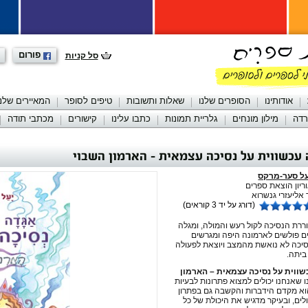
פורום
סל קניות
אודותינו
הסופרים שלנו
שאלות ותשובות
טיפים לסופר
המאיירים שלנו
רדה
מילון מונחים
גלריית תמונות
כתבו עלינו
קישורים
מכתבי תודה
עכשווית על נסיכה עצמאית - הארמון השבוי
על סער-מרקס
יון הוצאת ספרים
 אליעזרי גנשרוא
(דורג על יד 3 קוראים)
רת הנסיכה לקול רעש והמולה, ומגלה
 פולשים לארמונה היפה ומגרשים
יכה לא נואשת מהמצב ויוצאת לפעולה
ביתה.
ווית על נסיכה עצמאית – הארמון
ו שאנחנו יכולים למצוא פתרונות לבעיות
וא מקדם הידברות והקשבה גם בפתרון
לים, ובעיקר מדגיש את היכולת של כל