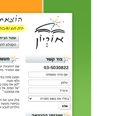
עמוד הבית
הקטלוג להו
מעשה 
צור קשר
שם ההוצאה: ע
03-5030822
שם המאייר: מיכל
הַמַּעְיָן פִּתָּה בְּזֹ
כְּלַפֵּי מַטָּה.
"לְאָן אַתְּ טָסָה כְּש
"אֶל הַמַּיִם, אֶל הַמ
אֶת צִמְאוֹנֵנוּ."
אילן אהב את ה
בסיפורו מעשה ב
הילדים לטבע א
שירותי ההוצאה