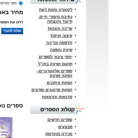
ספר מודפס
לקטורה וחוות דעת
מחיר באתר: 
כתיבת סיפורי חיים,
תיעוד והנצחה
דרגו את הספר:
עריכה והגהות
שלח לחבר
עיצוב ועימוד
הדפסה וכריכה
שיווק והפצה
יחסי ציבור לספרים
תרגום ושיווק בחו"ל
ספרים אלקטרוניים–
הפקה ושיווק
הפקת עיתונים
הפקת סרטונים וסרטים
סדנאות והרצאות
ספרים נוס
קטלוג הספרים
ספרים חדשים
מבצעים
מכירה מוקדמת