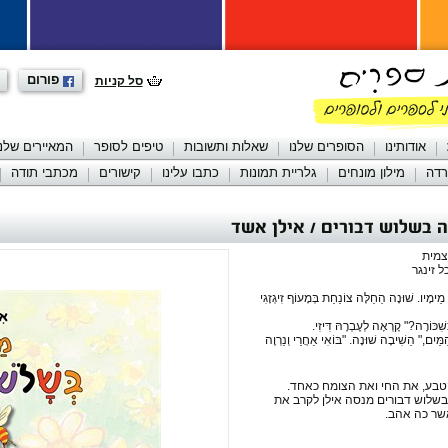
פורום
סל קניות
אודותינו
הסופרים שלנו
שאלות ותשובות
טיפים לסופר
המאיירים שלנו
רדה
מילון מונחים
גלריית תמונות
כתבו עלינו
קישורים
מכתבי תודה
בשלוש דבורים / אילן אשד
צמית
 זינגר
ךְ מֵימָיו. שׁוּנָה הֵחֵלָּה צוֹנַחַת בְּמָעוֹף זִיגְזָגִי
ִׁכּוֹרָה?" קָרְאָה לְעֶבְרָהּ דִּיזִי.
ַּיִם," הֵשִׁיבָה שׁוּנָה. "בּוֹאִי אַחֲרַי וְנַרְוֶה
טבע, את החי ואת הצומח כאחד.
שלוש דבורים מנסה אילן לקרב את
שר כה אהב.