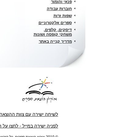
פנאי והומור
חוברות עבודה
שפות זרות
ספרים אלקטרוניים
דיסקים, קלפים,
משחקי קופסה ושונות
מדריך קנייה באתר
לשיחה ישירה עם צוות ההוצאה
לפניה ישירה במייל - לחצו על 