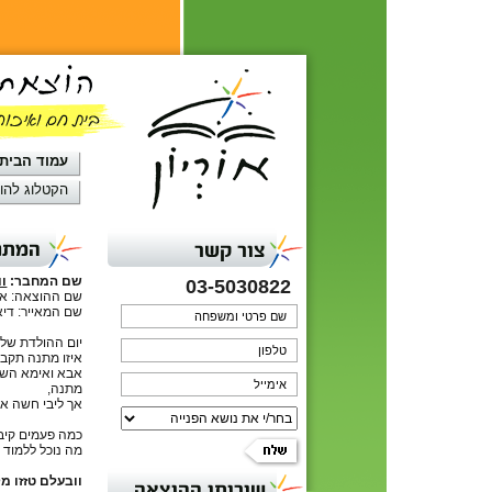
עמוד הבית
הקטלוג להו
המתנה
צור קשר
שם המחבר:
וו
03-5030822
שם ההוצאה: אור
שם המאייר: דיא
יום ההולדת של 
איזו מתנה תקב
אבא ואימא השק
מתנה,
אך ליבי חשה אכ
כמה פעמים קיבל
מה נוכל ללמוד 
וובעלם טזזו מק
שירותי ההוצאה