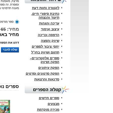
מרצה, מאמנת א
וסופרת. זה ספרה
לקטורה וחוות דעת
מענה תרפויטי מ
כתיבת סיפורי חיים,
תיעוד והנצחה
ספר מודפס
עריכה והגהות
מחיר:
65 ₪
עיצוב ועימוד
מחיר באתר: 
הדפסה וכריכה
שיווק והפצה
דרגו את הספר:
יחסי ציבור לספרים
שלח לחבר
תרגום ושיווק בחו"ל
ספרים אלקטרוניים–
הפקה ושיווק
הפקת עיתונים
הפקת סרטונים וסרטים
סדנאות והרצאות
ספרים נוס
קטלוג הספרים
ספרים חדשים
מבצעים
מכירה מוקדמת