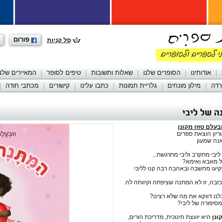
פורום
סל קניות
אודותינו
הסופרים שלנו
שאלות ותשובות
טיפים לסופר
המאיירים שלנו
רדה
מילון מונחים
גלריית תמונות
כתבו עלינו
קישורים
מכתבי תודה
 של ליבי
בעלם טזזו מקונן
יון הוצאת ספרים
נה שמעון
ליבי מתקרב וליבי מתרגשת...
ל מאבא ואימא?
יעו מחשבה ובאהבה רבה קנו לליבי
זבה, זו לא המתנה שציפתה וקיוותה לה.
נו דווקא את מה שלא רצינו?
מסיפורה של ליבי?
ונן
היא יועצת חינוכית, מדריכת הורים,